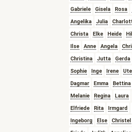
Gabriele
Gisela
Rosa
Angelika
Julia
Charlot
Christa
Elke
Heide
Hi
Ilse
Anne
Angela
Chri
Christina
Jutta
Gerda
Sophie
Inge
Irene
Ute
Dagmar
Emma
Bettina
Melanie
Regina
Laura
Elfriede
Rita
Irmgard
Ingeborg
Else
Christel