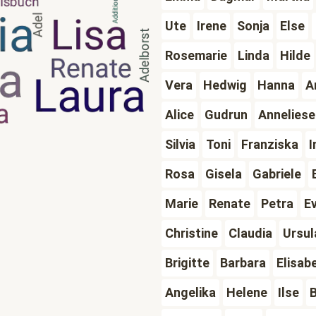
Ute
Irene
Sonja
Else
Rosemarie
Linda
Hilde
Vera
Hedwig
Hanna
A
Alice
Gudrun
Anneliese
Silvia
Toni
Franziska
I
Rosa
Gisela
Gabriele
Marie
Renate
Petra
E
Christine
Claudia
Ursul
Brigitte
Barbara
Elisab
Angelika
Helene
Ilse