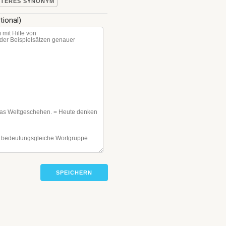
ITERES SYNONYM
tional)
SPEICHERN