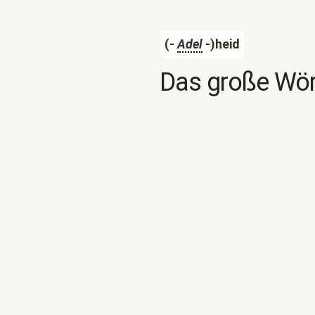
(-
Adel
-)heid
Das große Wör