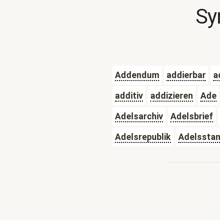
Sy
Addendum
addierbar
a
additiv
addizieren
Ade
Adelsarchiv
Adelsbrief
Adelsrepublik
Adelssta