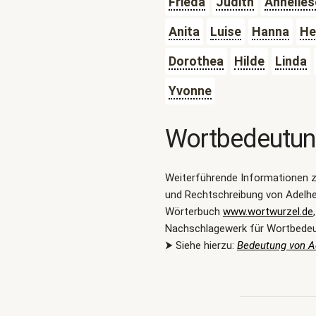
Frieda
Judith
Annelies
Anita
Luise
Hanna
He
Dorothea
Hilde
Linda
Yvonne
Wortbedeutu
Weiterführende Informationen 
und Rechtschreibung von Adelhe
Wörterbuch
www.wortwurzel.de
Nachschlagewerk für Wortbede
⮞ Siehe hierzu:
Bedeutung von A