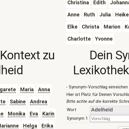
Christina
Edith
Johann
Anne
Ruth
Julia
Heike
Elke
Christa
Marion
K
Charlotte
Yvonne
 Kontext zu
Dein S
lheid
Lexikothek
- Synonym-Vorschlag einreichen 
garete
Maria
Anna
Hier ist Platz für Deinen Vorschl
tte
Sabine
Andrea
Bitte achte auf die korrekte Sch
Wort
ne
Monika
Eva
Karin
Synonym 1
arianne
Helga
Erika