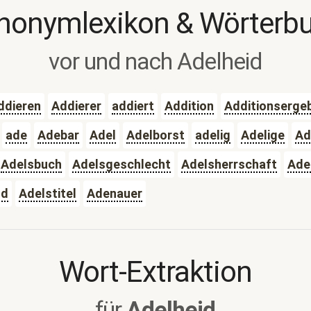
nonymlexikon & Wörterb
vor und nach Adelheid
ddieren
Addierer
addiert
Addition
Additionserge
ade
Adebar
Adel
Adelborst
adelig
Adelige
Ad
Adelsbuch
Adelsgeschlecht
Adelsherrschaft
Ade
nd
Adelstitel
Adenauer
Wort-Extraktion
für
Adelheid