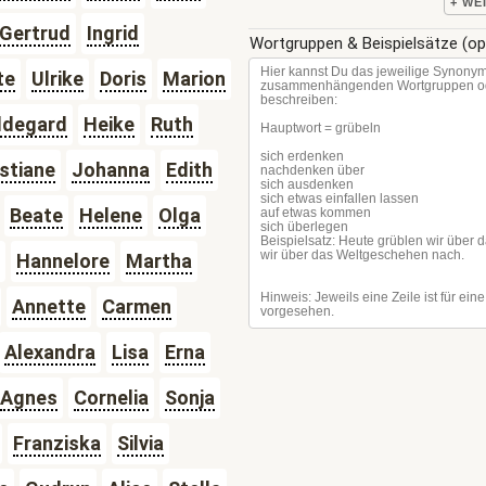
+ WE
Gertrud
Ingrid
Wortgruppen & Beispielsätze (op
te
Ulrike
Doris
Marion
ldegard
Heike
Ruth
stiane
Johanna
Edith
Beate
Helene
Olga
Hannelore
Martha
Annette
Carmen
Alexandra
Lisa
Erna
Agnes
Cornelia
Sonja
Franziska
Silvia