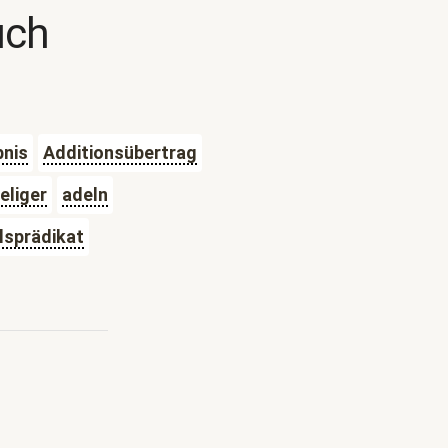
uch
bnis
Additionsübertrag
eliger
adeln
lsprädikat