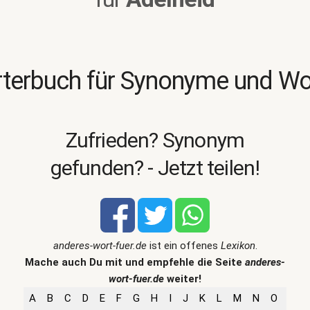
terbuch für Synonyme und W
Zufrieden? Synonym
gefunden? - Jetzt teilen!
anderes-wort-fuer.de
ist ein offenes
Lexikon
.
Mache auch Du mit und empfehle die Seite
anderes-
wort-fuer.de
weiter!
A
B
C
D
E
F
G
H
I
J
K
L
M
N
O