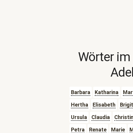
Wörter im
Ade
Barbara
Katharina
Mar
Hertha
Elisabeth
Brigi
Ursula
Claudia
Christi
Petra
Renate
Marie
M