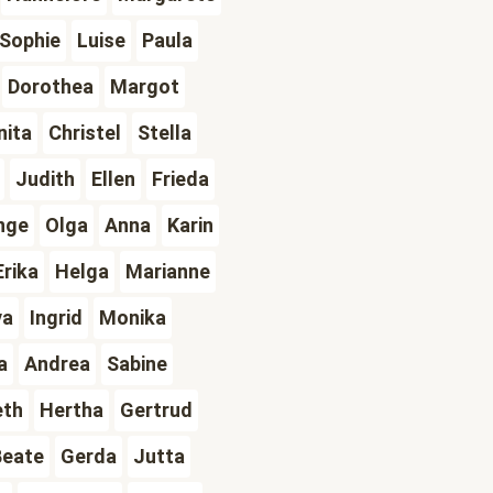
Sophie
Luise
Paula
Dorothea
Margot
nita
Christel
Stella
Judith
Ellen
Frieda
nge
Olga
Anna
Karin
Erika
Helga
Marianne
va
Ingrid
Monika
a
Andrea
Sabine
eth
Hertha
Gertrud
Beate
Gerda
Jutta