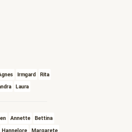
Agnes
Irmgard
Rita
andra
Laura
en
Annette
Bettina
Hannelore
Margarete