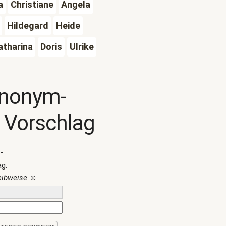
a
Christiane
Angela
Hildegard
Heide
atharina
Doris
Ulrike
ynonym-
 Vorschlag
-
ag.
reibweise
☺