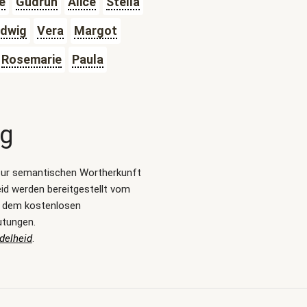
e
Gudrun
Alice
Stella
dwig
Vera
Margot
Rosemarie
Paula
ng
zur semantischen Wortherkunft
id werden bereitgestellt vom
, dem kostenlosen
utungen.
delheid
.