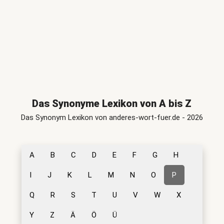
Das Synonyme Lexikon von A bis Z
Das Synonym Lexikon von anderes-wort-fuer.de - 2026
A
B
C
D
E
F
G
H
I
J
K
L
M
N
O
P
Q
R
S
T
U
V
W
X
Y
Z
Ä
Ö
Ü