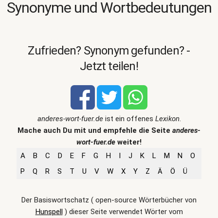
Synonyme und Wortbedeutungen
Zufrieden? Synonym gefunden? -
Jetzt teilen!
anderes-wort-fuer.de
ist ein offenes
Lexikon
.
Mache auch Du mit und empfehle die Seite
anderes-
wort-fuer.de
weiter!
A
B
C
D
E
F
G
H
I
J
K
L
M
N
O
P
Q
R
S
T
U
V
W
X
Y
Z
Ä
Ö
Ü
Der Basiswortschatz ( open-source Wörterbücher von
Hunspell
) dieser Seite verwendet Wörter vom