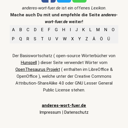
anderes-wort-fuer.de
ist ein offenes
Lexikon
.
Mache auch Du mit und empfehle die Seite
anderes-
wort-fuer.de
weiter!
A
B
C
D
E
F
G
H
I
J
K
L
M
N
O
P
Q
R
S
T
U
V
W
X
Y
Z
Ä
Ö
Ü
Der Basiswortschatz ( open-source Wörterbücher von
Hunspell
) dieser Seite verwendet Wörter vom
OpenThesaurus Projekt
( enthalten im LibreOffice &
OpenOffice ), welche unter der Creative Commons
Attribution-ShareAlike 4.0 oder GNU Lesser General
Public License stehen.
anderes-wort-fuer.de
Impressum
|
Datenschutz