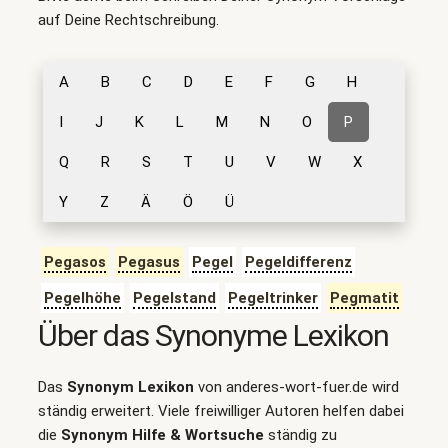
auf Deine Rechtschreibung.
A
B
C
D
E
F
G
H
I
J
K
L
M
N
O
P
Q
R
S
T
U
V
W
X
Y
Z
Ä
Ö
Ü
Pegasos
Pegasus
Pegel
Pegeldifferenz
Pegelhöhe
Pegelstand
Pegeltrinker
Pegmatit
Über das Synonyme Lexikon
Das
Synonym Lexikon
von anderes-wort-fuer.de wird
ständig erweitert. Viele freiwilliger Autoren helfen dabei
die
Synonym Hilfe & Wortsuche
ständig zu