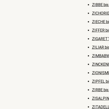
ZIBBE bi
ZICHORIE
ZIECHE b
ZIFFER b
ZIGARET
ZILIAR bi
ZIMBABWE
ZINCKENI
ZIONISMU
ZIPFEL b
ZIRBE bi
ZISALPIN
ZITADELL