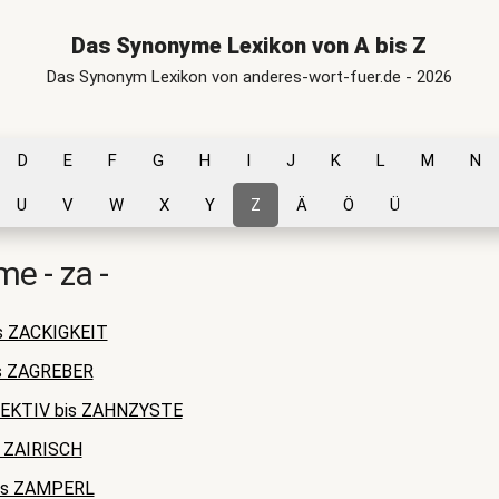
Das Synonyme Lexikon von A bis Z
Das Synonym Lexikon von anderes-wort-fuer.de - 2026
D
E
F
G
H
I
J
K
L
M
N
U
V
W
X
Y
Z
Ä
Ö
Ü
e - za -
s ZACKIGKEIT
s ZAGREBER
EKTIV bis ZAHNZYSTE
s ZAIRISCH
is ZAMPERL