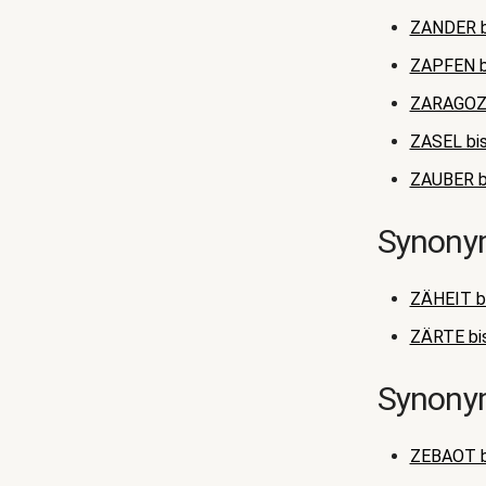
ZANDER 
ZAPFEN b
ZARAGOZ
ZASEL bi
ZAUBER b
Synonym
ZÄHEIT b
ZÄRTE bi
Synonym
ZEBAOT b