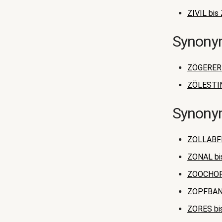
ZIVIL bi
Synonym
ZÖGERER 
ZÖLESTIN
Synonym
ZOLLABF
ZONAL bi
ZOOCHOR
ZOPFBAN
ZORES b