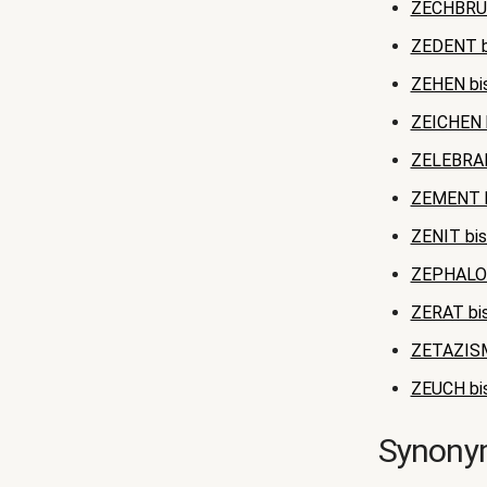
ZECHBRUD
ZEDENT b
ZEHEN bi
ZEICHEN 
ZELEBRA
ZEMENT 
ZENIT bi
ZEPHALO
ZERAT bi
ZETAZIS
ZEUCH b
Synonyme