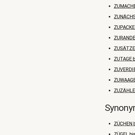
ZUMACHE
ZUNÄCHS
ZUPACKE
ZURANDE 
ZUSÄTZE
ZUTAGE b
ZUVERDI
ZUWAAGE
ZUZÄHLE
Synonym
ZÜCHEN b
ZÜGEL bi