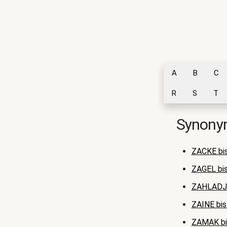
A
B
C
R
S
T
Synonym
ZACKE bi
ZAGEL bi
ZAHLADJ
ZAINE bi
ZAMAK b