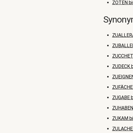
ZOTEN bi
Synonym
ZUALLER
ZUBALLE
ZUCCHET
ZUDECK 
ZUEIGNEN
ZUFÄCHE
ZUGABE 
ZUHABEN
ZUKAM b
ZULACHEN