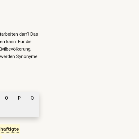
itarbeiten darf! Das
n kann. Für die
Zivilbevölkerung,
örde werden Synonyme
O
P
Q
chäftigte