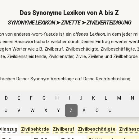
Das Synonyme Lexikon von A bis Z
SYNONYME LEXIKON
➤
ZIVETTE
➤
ZIVILVERTEIDIGUNG
on
von anderes-wort-fuer.de ist ein
offenes Lexikon
, in dem jeder m
 einen Basiswortschatz welcher durch Deinen Eintrag erweiter werde
legten Wörter wie z.B. Zivilberuf, Zivilbeschädigte, Zivilbeschäftigte, 
te, Zivildienstleistende, Zivildienstler, Zivile, Zivilehe und Zivilbeh
chreiben Deiner Synonym Vorschläge auf Deine Rechtschreibung.
D
E
F
G
H
I
J
K
L
M
N
U
V
W
X
Y
Z
Ä
Ö
Ü
vilanzug
Zivilbehörde
Zivilberuf
Zivilbeschädigte
Zivilbes