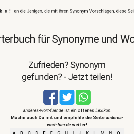
ke!
an die Jenigen, die mit ihren Synonym Vorschlägen, diese Sei
terbuch für Synonyme und W
Zufrieden? Synonym
gefunden? - Jetzt teilen!
anderes-wort-fuer.de
ist ein offenes
Lexikon
.
Mache auch Du mit und empfehle die Seite
anderes-
wort-fuer.de
weiter!
A
B
C
D
E
F
G
H
I
J
K
L
M
N
O