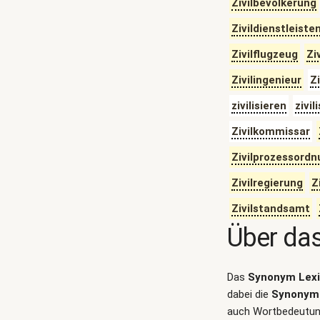
Zivilbevölkerung
Zivildienstleiste
Zivilflugzeug
Zi
Zivilingenieur
Zi
zivilisieren
zivil
Zivilkommissar
Zivilprozessordn
Zivilregierung
Z
Zivilstandsamt
Über da
Das
Synonym Lex
dabei die
Synonym 
auch Wortbedeutung