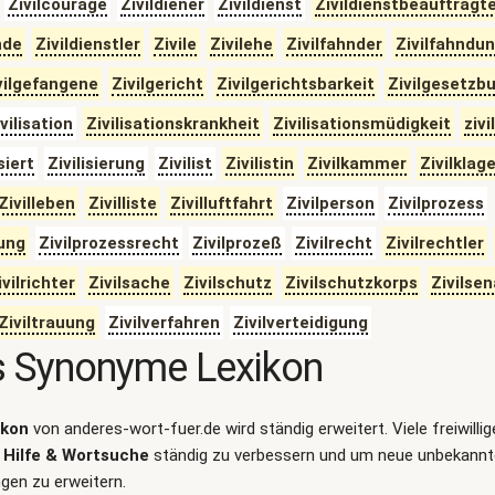
Zivilcourage
Zivildiener
Zivildienst
Zivildienstbeauftragt
nde
Zivildienstler
Zivile
Zivilehe
Zivilfahnder
Zivilfahndu
vilgefangene
Zivilgericht
Zivilgerichtsbarkeit
Zivilgesetzb
vilisation
Zivilisationskrankheit
Zivilisationsmüdigkeit
zivi
isiert
Zivilisierung
Zivilist
Zivilistin
Zivilkammer
Zivilklag
Zivilleben
Zivilliste
Zivilluftfahrt
Zivilperson
Zivilprozess
ung
Zivilprozessrecht
Zivilprozeß
Zivilrecht
Zivilrechtler
ivilrichter
Zivilsache
Zivilschutz
Zivilschutzkorps
Zivilsen
Ziviltrauung
Zivilverfahren
Zivilverteidigung
s Synonyme Lexikon
ikon
von anderes-wort-fuer.de wird ständig erweitert. Viele freiwilli
Hilfe & Wortsuche
ständig zu verbessern und um neue unbekann
en zu erweitern.