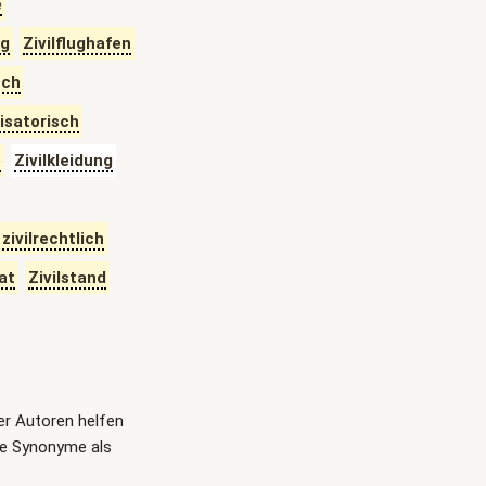
e
ng
Zivilflughafen
uch
lisatorisch
e
Zivilkleidung
zivilrechtlich
at
Zivilstand
ger Autoren helfen
te Synonyme als