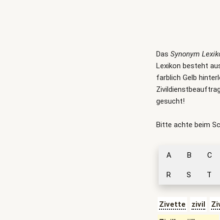
Das
Synonym Lexik
Lexikon besteht aus
farblich Gelb hinter
Zivildienstbeauftrag
gesucht!
Bitte achte beim S
A
B
C
R
S
T
Zivette
zivil
Zi