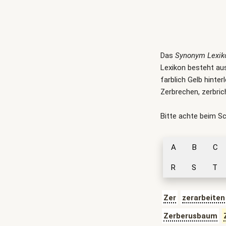
Das
Synonym Lexik
Lexikon besteht aus
farblich Gelb hinte
Zerbrechen, zerbri
Bitte achte beim S
A
B
C
R
S
T
Zer
zerarbeiten
Zerberusbaum