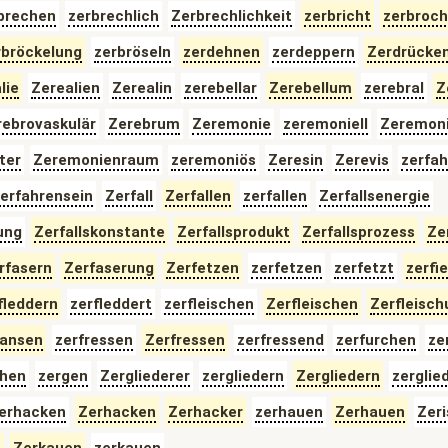
brechen
zerbrechlich
Zerbrechlichkeit
zerbricht
zerbroc
bröckelung
zerbröseln
zerdehnen
zerdeppern
Zerdrücke
lie
Zerealien
Zerealin
zerebellar
Zerebellum
zerebral
Z
rebrovaskulär
Zerebrum
Zeremonie
zeremoniell
Zeremoni
ter
Zeremonienraum
zeremoniös
Zeresin
Zerevis
zerfah
erfahrensein
Zerfall
Zerfallen
zerfallen
Zerfallsenergie
ung
Zerfallskonstante
Zerfallsprodukt
Zerfallsprozess
Zer
rfasern
Zerfaserung
Zerfetzen
zerfetzen
zerfetzt
zerfie
fleddern
zerfleddert
zerfleischen
Zerfleischen
Zerfleisch
ransen
zerfressen
Zerfressen
zerfressend
zerfurchen
ze
hen
zergen
Zergliederer
zergliedern
Zergliedern
zerglie
erhacken
Zerhacken
Zerhacker
zerhauen
Zerhauen
Zeri