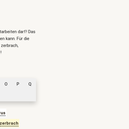
itarbeiten darf! Das
n kann. Für die
 zerbrach,
!
O
P
Q
rus
zerbrach