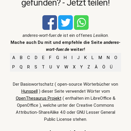
gefunden? - Jetzt teilen!
anderes-wort-fuer.de
ist ein offenes
Lexikon
.
Mache auch Du mit und empfehle die Seite
anderes-
wort-fuer.de
weiter!
A
B
C
D
E
F
G
H
I
J
K
L
M
N
O
P
Q
R
S
T
U
V
W
X
Y
Z
Ä
Ö
Ü
Der Basiswortschatz ( open-source Wörterbücher von
Hunspell
) dieser Seite verwendet Wörter vom
OpenThesaurus Projekt
( enthalten im LibreOffice &
OpenOffice ), welche unter der Creative Commons
Attribution-ShareAlike 4.0 oder GNU Lesser General
Public License stehen.