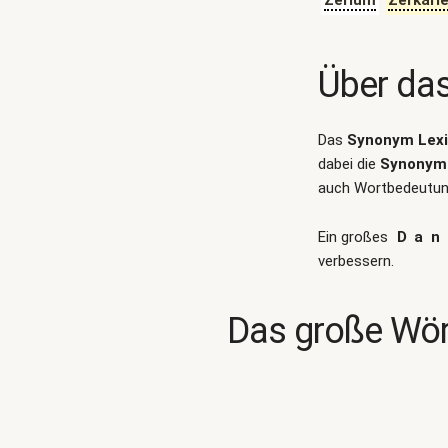
Zerium
Zerkari
Über da
Das
Synonym Lex
dabei die
Synonym 
auch Wortbedeutung
Ein großes
Dan
verbessern.
Das große Wör