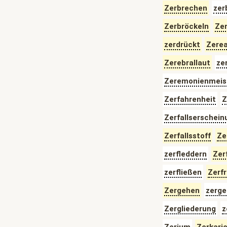
Zerbrechen
zer
Zerbröckeln
Zer
zerdrückt
Zerea
Zerebrallaut
ze
Zeremonienmeis
Zerfahrenheit
Z
Zerfallserschein
Zerfallsstoff
Ze
zerfleddern
Zer
zerfließen
Zerf
Zergehen
zerge
Zergliederung
z