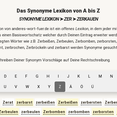
Das Synonyme Lexikon von A bis Z
SYNONYME LEXIKON
➤
ZER
➤
ZERKAUEN
on
von anderes-wort-fuer.de ist ein
offenes Lexikon
, in dem jeder m
 einen Basiswortschatz welcher durch Deinen Eintrag erweiter werde
rlegten Wörter wie z.B. Zerbeißen, Zerbeulen, Zerbomben, zerborsten,
cht, zerbrochen, Zerbröckeln und zerbarst werden Synonyme gesucht
chreiben Deiner Synonym Vorschläge auf Deine Rechtschreibung.
D
E
F
G
H
I
J
K
L
M
N
U
V
W
X
Y
Z
Ä
Ö
Ü
Zerat
zerbarst
zerbeißen
Zerbeißen
zerbersten
Zerbe
Zerbeulen
zerbeulen
Zerbomben
zerbomben
zerborsten