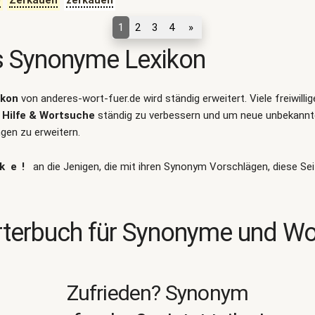
e
Zerkauen
zerkauen
1
2
3
4
»
s Synonyme Lexikon
ikon
von anderes-wort-fuer.de wird ständig erweitert. Viele freiwilli
Hilfe & Wortsuche
ständig zu verbessern und um neue unbekann
en zu erweitern.
ke!
an die Jenigen, die mit ihren Synonym Vorschlägen, diese Sei
terbuch für Synonyme und W
Zufrieden? Synonym