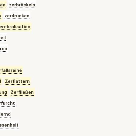
hen
zerbröckeln
n
zerdrücken
erebralisation
ell
ren
fallsreihe
l
Zerflattern
ung
Zerfließen
rfurcht
dernd
ssenheit