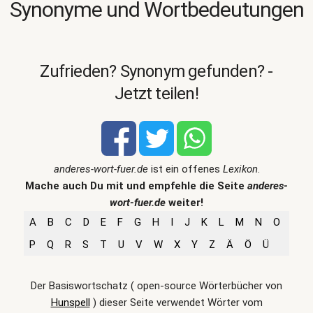
Synonyme und Wortbedeutungen
Zufrieden? Synonym gefunden? -
Jetzt teilen!
anderes-wort-fuer.de
ist ein offenes
Lexikon
.
Mache auch Du mit und empfehle die Seite
anderes-
wort-fuer.de
weiter!
A
B
C
D
E
F
G
H
I
J
K
L
M
N
O
P
Q
R
S
T
U
V
W
X
Y
Z
Ä
Ö
Ü
Der Basiswortschatz ( open-source Wörterbücher von
Hunspell
) dieser Seite verwendet Wörter vom