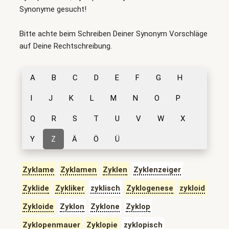
Synonyme gesucht!
Bitte achte beim Schreiben Deiner Synonym Vorschläge
auf Deine Rechtschreibung.
A
B
C
D
E
F
G
H
I
J
K
L
M
N
O
P
Q
R
S
T
U
V
W
X
Y
Z
Ä
Ö
Ü
Zyklame
Zyklamen
Zyklen
Zyklenzeiger
Zyklide
Zykliker
zyklisch
Zyklogenese
zykloid
Zykloide
Zyklon
Zyklone
Zyklop
Zyklopenmauer
Zyklopie
zyklopisch