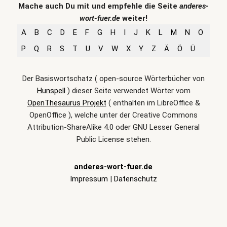
Mache auch Du mit und empfehle die Seite
anderes-
wort-fuer.de
weiter!
A
B
C
D
E
F
G
H
I
J
K
L
M
N
O
P
Q
R
S
T
U
V
W
X
Y
Z
Ä
Ö
Ü
Der Basiswortschatz ( open-source Wörterbücher von
Hunspell
) dieser Seite verwendet Wörter vom
OpenThesaurus Projekt
( enthalten im LibreOffice &
OpenOffice ), welche unter der Creative Commons
Attribution-ShareAlike 4.0 oder GNU Lesser General
Public License stehen.
anderes-wort-fuer.de
Impressum
|
Datenschutz