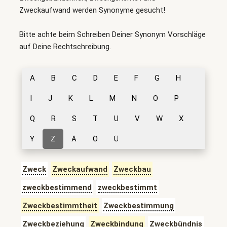
Zweckaufwand werden Synonyme gesucht!
Bitte achte beim Schreiben Deiner Synonym Vorschläge
auf Deine Rechtschreibung.
A
B
C
D
E
F
G
H
I
J
K
L
M
N
O
P
Q
R
S
T
U
V
W
X
Y
Z
Ä
Ö
Ü
Zweck
Zweckaufwand
Zweckbau
zweckbestimmend
zweckbestimmt
Zweckbestimmtheit
Zweckbestimmung
Zweckbeziehung
Zweckbindung
Zweckbündnis