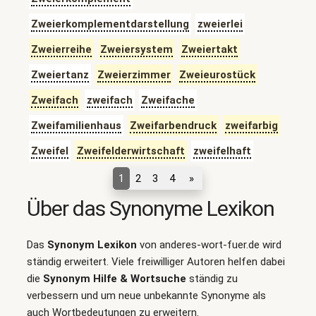
Zweierkomplementdarstellung
zweierlei
Zweierreihe
Zweiersystem
Zweiertakt
Zweiertanz
Zweierzimmer
Zweieurostück
Zweifach
zweifach
Zweifache
Zweifamilienhaus
Zweifarbendruck
zweifarbig
Zweifel
Zweifelderwirtschaft
zweifelhaft
1
2
3
4
»
Über das Synonyme Lexikon
Das
Synonym Lexikon
von anderes-wort-fuer.de wird
ständig erweitert. Viele freiwilliger Autoren helfen dabei
die
Synonym Hilfe & Wortsuche
ständig zu
verbessern und um neue unbekannte Synonyme als
auch Wortbedeutungen zu erweitern.