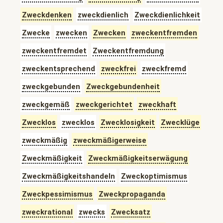
Zweckdenken
zweckdienlich
Zweckdienlichkeit
Zwecke
zwecken
Zwecken
zweckentfremden
zweckentfremdet
Zweckentfremdung
zweckentsprechend
zweckfrei
zweckfremd
zweckgebunden
Zweckgebundenheit
zweckgemäß
zweckgerichtet
zweckhaft
Zwecklos
zwecklos
Zwecklosigkeit
Zwecklüge
zweckmäßig
zweckmäßigerweise
Zweckmäßigkeit
Zweckmäßigkeitserwägung
Zweckmäßigkeitshandeln
Zweckoptimismus
Zweckpessimismus
Zweckpropaganda
zweckrational
zwecks
Zwecksatz