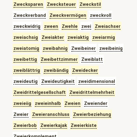
Zwecksparen
Zwecksteuer
Zweckstil
Zweckverband
Zweckvermögen
zweckvoll
zweckwidrig
zween
Zwehle
zwei
Zweiachser
zweiachsig
Zweiakter
zweiaktig
zweiarmig
zweiatomig
zweibahnig
Zweibeiner
zweibeinig
zweibettig
Zweibettzimmer
Zweiblatt
zweiblättrig
zweibändig
Zweidecker
zweideutig
Zweideutigkeit
zweidimensional
Zweidrittelgesellschaft
Zweidrittelmehrheit
zweieiig
zweieinhalb
Zweien
Zweiender
Zweier
Zweieranschluss
Zweierbeziehung
Zweierbob
Zweierkajak
Zweierkiste
Zweierkomplement