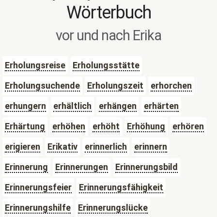
Wörterbuch
vor und nach Erika
Erholungsreise
Erholungsstätte
Erholungsuchende
Erholungszeit
erhorchen
erhungern
erhältlich
erhängen
erhärten
Erhärtung
erhöhen
erhöht
Erhöhung
erhören
erigieren
Erikativ
erinnerlich
erinnern
Erinnerung
Erinnerungen
Erinnerungsbild
Erinnerungsfeier
Erinnerungsfähigkeit
Erinnerungshilfe
Erinnerungslücke