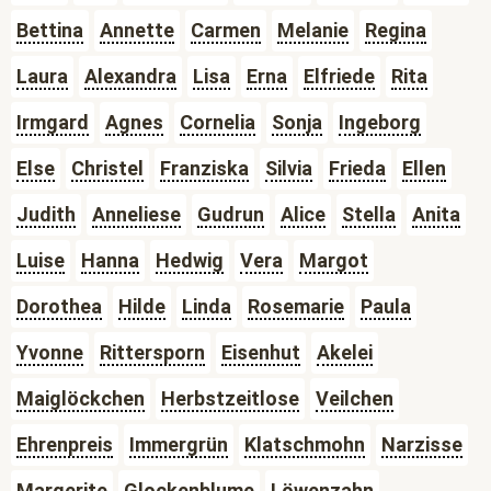
Bettina
Annette
Carmen
Melanie
Regina
Laura
Alexandra
Lisa
Erna
Elfriede
Rita
Irmgard
Agnes
Cornelia
Sonja
Ingeborg
Else
Christel
Franziska
Silvia
Frieda
Ellen
Judith
Anneliese
Gudrun
Alice
Stella
Anita
Luise
Hanna
Hedwig
Vera
Margot
Dorothea
Hilde
Linda
Rosemarie
Paula
Yvonne
Rittersporn
Eisenhut
Akelei
Maiglöckchen
Herbstzeitlose
Veilchen
Ehrenpreis
Immergrün
Klatschmohn
Narzisse
Margerite
Glockenblume
Löwenzahn