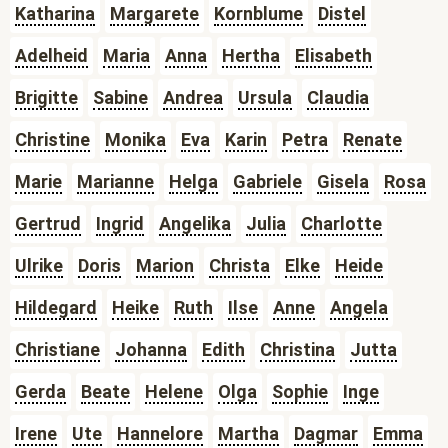
Katharina
Margarete
Kornblume
Distel
Adelheid
Maria
Anna
Hertha
Elisabeth
Brigitte
Sabine
Andrea
Ursula
Claudia
Christine
Monika
Eva
Karin
Petra
Renate
Marie
Marianne
Helga
Gabriele
Gisela
Rosa
Gertrud
Ingrid
Angelika
Julia
Charlotte
Ulrike
Doris
Marion
Christa
Elke
Heide
Hildegard
Heike
Ruth
Ilse
Anne
Angela
Christiane
Johanna
Edith
Christina
Jutta
Gerda
Beate
Helene
Olga
Sophie
Inge
Irene
Ute
Hannelore
Martha
Dagmar
Emma