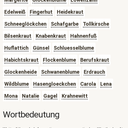
Edelweiß
Fingerhut
Heidekraut
Schneeglöckchen
Schafgarbe
Tollkirsche
Bilsenkraut
Knabenkraut
Hahnenfuß
Huflattich
Günsel
Schluesselblume
Habichtskraut
Flockenblume
Berufskraut
Glockenheide
Schwanenblume
Erdrauch
Wildblume
Hasengloeckchen
Carola
Lena
Mona
Natalie
Gagel
Krahnewitt
Wortbedeutung