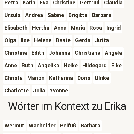
Petra
Karin
Eva
Christine
Gertrud
Claudia
Ursula
Andrea
Sabine
Brigitte
Barbara
Elisabeth
Hertha
Anna
Maria
Rosa
Ingrid
Olga
Ilse
Helene
Beate
Gerda
Jutta
Christina
Edith
Johanna
Christiane
Angela
Anne
Ruth
Angelika
Heike
Hildegard
Elke
Christa
Marion
Katharina
Doris
Ulrike
Charlotte
Julia
Yvonne
Wörter im Kontext zu
Erika
Wermut
Wacholder
Beifuß
Barbara