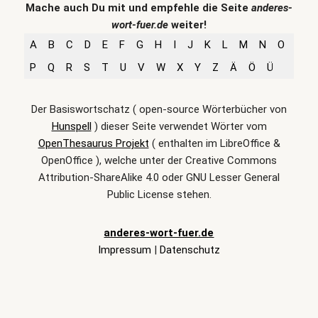
Mache auch Du mit und empfehle die Seite
anderes-
wort-fuer.de
weiter!
A
B
C
D
E
F
G
H
I
J
K
L
M
N
O
P
Q
R
S
T
U
V
W
X
Y
Z
Ä
Ö
Ü
Der Basiswortschatz ( open-source Wörterbücher von
Hunspell
) dieser Seite verwendet Wörter vom
OpenThesaurus Projekt
( enthalten im LibreOffice &
OpenOffice ), welche unter der Creative Commons
Attribution-ShareAlike 4.0 oder GNU Lesser General
Public License stehen.
anderes-wort-fuer.de
Impressum
|
Datenschutz