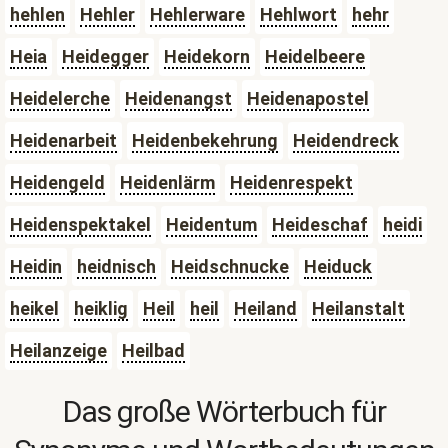
hehlen
Hehler
Hehlerware
Hehlwort
hehr
Heia
Heidegger
Heidekorn
Heidelbeere
Heidelerche
Heidenangst
Heidenapostel
Heidenarbeit
Heidenbekehrung
Heidendreck
Heidengeld
Heidenlärm
Heidenrespekt
Heidenspektakel
Heidentum
Heideschaf
heidi
Heidin
heidnisch
Heidschnucke
Heiduck
heikel
heiklig
Heil
heil
Heiland
Heilanstalt
Heilanzeige
Heilbad
Das große Wörterbuch für