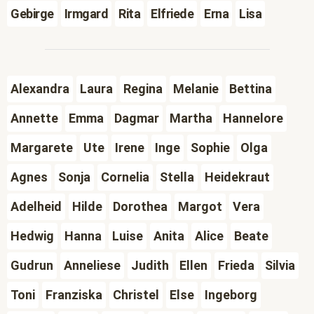
Gebirge
Irmgard
Rita
Elfriede
Erna
Lisa
Alexandra
Laura
Regina
Melanie
Bettina
Annette
Emma
Dagmar
Martha
Hannelore
Margarete
Ute
Irene
Inge
Sophie
Olga
Agnes
Sonja
Cornelia
Stella
Heidekraut
Adelheid
Hilde
Dorothea
Margot
Vera
Hedwig
Hanna
Luise
Anita
Alice
Beate
Gudrun
Anneliese
Judith
Ellen
Frieda
Silvia
Toni
Franziska
Christel
Else
Ingeborg