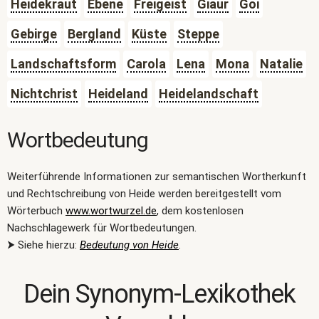
Heidekraut
Ebene
Freigeist
Giaur
Goi
Gebirge
Bergland
Küste
Steppe
Landschaftsform
Carola
Lena
Mona
Natalie
Nichtchrist
Heideland
Heidelandschaft
Wortbedeutung
Weiterführende Informationen zur semantischen Wortherkunft
und Rechtschreibung von Heide werden bereitgestellt vom
Wörterbuch
www.wortwurzel.de
, dem kostenlosen
Nachschlagewerk für Wortbedeutungen.
⮞ Siehe hierzu:
Bedeutung von Heide
.
Dein Synonym-Lexikothek