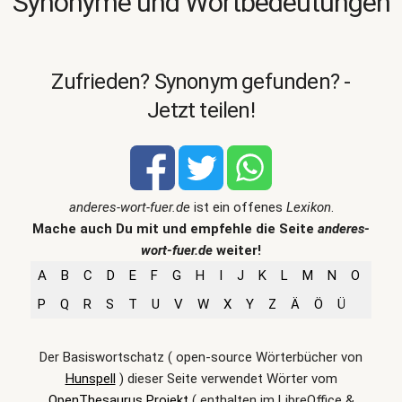
Synonyme und Wortbedeutungen
Zufrieden? Synonym gefunden? -
Jetzt teilen!
anderes-wort-fuer.de
ist ein offenes
Lexikon
.
Mache auch Du mit und empfehle die Seite
anderes-
wort-fuer.de
weiter!
A
B
C
D
E
F
G
H
I
J
K
L
M
N
O
P
Q
R
S
T
U
V
W
X
Y
Z
Ä
Ö
Ü
Der Basiswortschatz ( open-source Wörterbücher von
Hunspell
) dieser Seite verwendet Wörter vom
OpenThesaurus Projekt
( enthalten im LibreOffice &