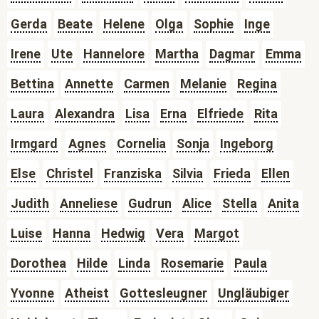
Gerda
Beate
Helene
Olga
Sophie
Inge
Irene
Ute
Hannelore
Martha
Dagmar
Emma
Bettina
Annette
Carmen
Melanie
Regina
Laura
Alexandra
Lisa
Erna
Elfriede
Rita
Irmgard
Agnes
Cornelia
Sonja
Ingeborg
Else
Christel
Franziska
Silvia
Frieda
Ellen
Judith
Anneliese
Gudrun
Alice
Stella
Anita
Luise
Hanna
Hedwig
Vera
Margot
Dorothea
Hilde
Linda
Rosemarie
Paula
Yvonne
Atheist
Gottesleugner
Ungläubiger