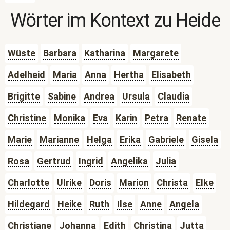
Wörter im Kontext zu
Heide
Wüste
Barbara
Katharina
Margarete
Adelheid
Maria
Anna
Hertha
Elisabeth
Brigitte
Sabine
Andrea
Ursula
Claudia
Christine
Monika
Eva
Karin
Petra
Renate
Marie
Marianne
Helga
Erika
Gabriele
Gisela
Rosa
Gertrud
Ingrid
Angelika
Julia
Charlotte
Ulrike
Doris
Marion
Christa
Elke
Hildegard
Heike
Ruth
Ilse
Anne
Angela
Christiane
Johanna
Edith
Christina
Jutta