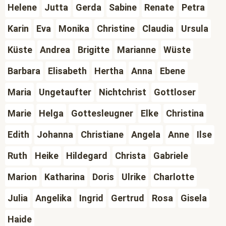
Helene
Jutta
Gerda
Sabine
Renate
Petra
Karin
Eva
Monika
Christine
Claudia
Ursula
Küste
Andrea
Brigitte
Marianne
Wüste
Barbara
Elisabeth
Hertha
Anna
Ebene
Maria
Ungetaufter
Nichtchrist
Gottloser
Marie
Helga
Gottesleugner
Elke
Christina
Edith
Johanna
Christiane
Angela
Anne
Ilse
Ruth
Heike
Hildegard
Christa
Gabriele
Marion
Katharina
Doris
Ulrike
Charlotte
Julia
Angelika
Ingrid
Gertrud
Rosa
Gisela
Haide