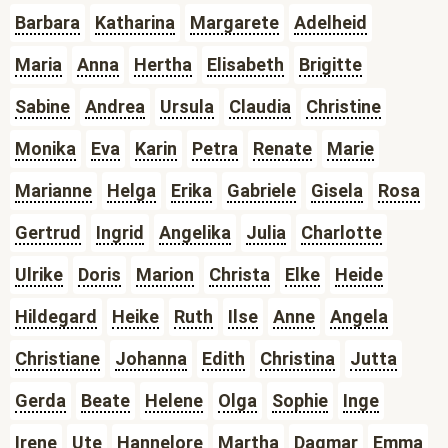
Barbara
Katharina
Margarete
Adelheid
Maria
Anna
Hertha
Elisabeth
Brigitte
Sabine
Andrea
Ursula
Claudia
Christine
Monika
Eva
Karin
Petra
Renate
Marie
Marianne
Helga
Erika
Gabriele
Gisela
Rosa
Gertrud
Ingrid
Angelika
Julia
Charlotte
Ulrike
Doris
Marion
Christa
Elke
Heide
Hildegard
Heike
Ruth
Ilse
Anne
Angela
Christiane
Johanna
Edith
Christina
Jutta
Gerda
Beate
Helene
Olga
Sophie
Inge
Irene
Ute
Hannelore
Martha
Dagmar
Emma