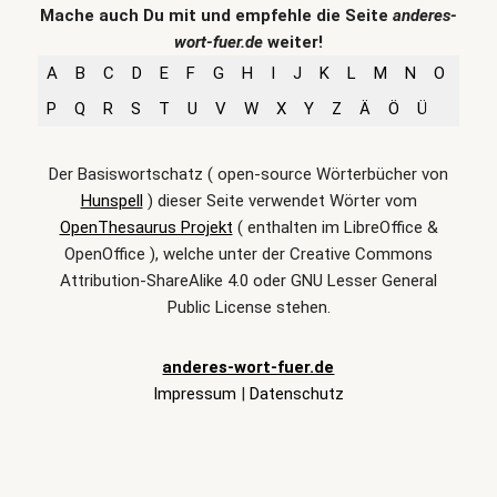
Mache auch Du mit und empfehle die Seite
anderes-
wort-fuer.de
weiter!
A
B
C
D
E
F
G
H
I
J
K
L
M
N
O
P
Q
R
S
T
U
V
W
X
Y
Z
Ä
Ö
Ü
Der Basiswortschatz ( open-source Wörterbücher von
Hunspell
) dieser Seite verwendet Wörter vom
OpenThesaurus Projekt
( enthalten im LibreOffice &
OpenOffice ), welche unter der Creative Commons
Attribution-ShareAlike 4.0 oder GNU Lesser General
Public License stehen.
anderes-wort-fuer.de
Impressum
|
Datenschutz