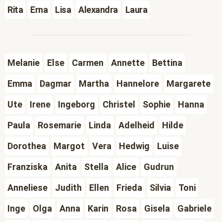
Rita
Erna
Lisa
Alexandra
Laura
Melanie
Else
Carmen
Annette
Bettina
Emma
Dagmar
Martha
Hannelore
Margarete
Ute
Irene
Ingeborg
Christel
Sophie
Hanna
Paula
Rosemarie
Linda
Adelheid
Hilde
Dorothea
Margot
Vera
Hedwig
Luise
Franziska
Anita
Stella
Alice
Gudrun
Anneliese
Judith
Ellen
Frieda
Silvia
Toni
Inge
Olga
Anna
Karin
Rosa
Gisela
Gabriele