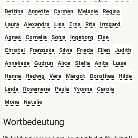
Bettina
Annette
Carmen
Melanie
Regina
Laura
Alexandra
Lisa
Erna
Rita
Irmgard
Agnes
Cornelia
Sonja
Ingeborg
Else
Christel
Franziska
Silvia
Frieda
Ellen
Judith
Anneliese
Gudrun
Alice
Stella
Anita
Luise
Hanna
Hedwig
Vera
Margot
Dorothea
Hilde
Linda
Rosemarie
Paula
Yvonne
Carola
Mona
Natalie
Wortbedeutung
Weiterführende Informationen zur semantischen Wortherkunft