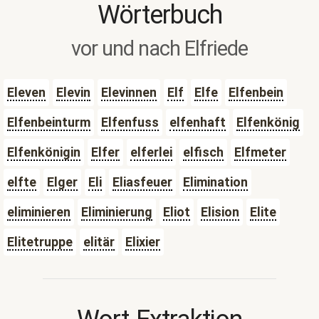
Wörterbuch
vor und nach Elfriede
Eleven
Elevin
Elevinnen
Elf
Elfe
Elfenbein
Elfenbeinturm
Elfenfuss
elfenhaft
Elfenkönig
Elfenkönigin
Elfer
elferlei
elfisch
Elfmeter
elfte
Elger
Eli
Eliasfeuer
Elimination
eliminieren
Eliminierung
Eliot
Elision
Elite
Elitetruppe
elitär
Elixier