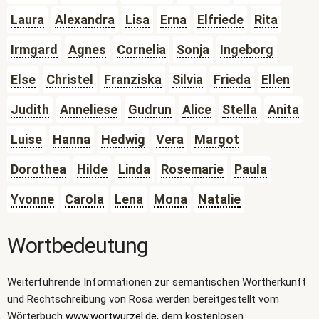
Laura
Alexandra
Lisa
Erna
Elfriede
Rita
Irmgard
Agnes
Cornelia
Sonja
Ingeborg
Else
Christel
Franziska
Silvia
Frieda
Ellen
Judith
Anneliese
Gudrun
Alice
Stella
Anita
Luise
Hanna
Hedwig
Vera
Margot
Dorothea
Hilde
Linda
Rosemarie
Paula
Yvonne
Carola
Lena
Mona
Natalie
Wortbedeutung
Weiterführende Informationen zur semantischen Wortherkunft
und Rechtschreibung von Rosa werden bereitgestellt vom
Wörterbuch
www.wortwurzel.de
, dem kostenlosen