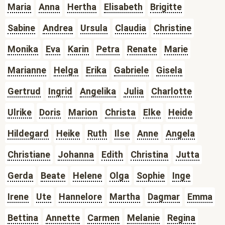
Maria
Anna
Hertha
Elisabeth
Brigitte
Sabine
Andrea
Ursula
Claudia
Christine
Monika
Eva
Karin
Petra
Renate
Marie
Marianne
Helga
Erika
Gabriele
Gisela
Gertrud
Ingrid
Angelika
Julia
Charlotte
Ulrike
Doris
Marion
Christa
Elke
Heide
Hildegard
Heike
Ruth
Ilse
Anne
Angela
Christiane
Johanna
Edith
Christina
Jutta
Gerda
Beate
Helene
Olga
Sophie
Inge
Irene
Ute
Hannelore
Martha
Dagmar
Emma
Bettina
Annette
Carmen
Melanie
Regina