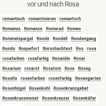
vor und nach Rosa
romantisch
romantisieren
romantsch
Romanus
Romanze
Romarad
Romeo
Rommelspargel
Ronde
Rondell
Rondengang
Rondo
Roquefort
Rorschachtest
Ros
rosa
rosafarben
rosafarbig
Rosanilin
Rosar
Rosarium
rosarot
Rosatom
Rose
Roseg
Rosella
rosenfarben
rosenfarbig
Rosengarten
Rosenhügel
Rosenkohl
Rosenkranzgebet
Rosenkranzmonat
Rosenkreuzer
Rosenkäfer