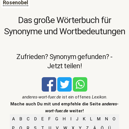
Rosenobel
Das große Wörterbuch für
Synonyme und Wortbedeutungen
Zufrieden? Synonym gefunden? -
Jetzt teilen!
anderes-wort-fuer.de
ist ein offenes
Lexikon
.
Mache auch Du mit und empfehle die Seite
anderes-
wort-fuer.de
weiter!
A
B
C
D
E
F
G
H
I
J
K
L
M
N
O
P
Q
R
S
T
U
V
W
X
Y
Z
Ä
Ö
Ü