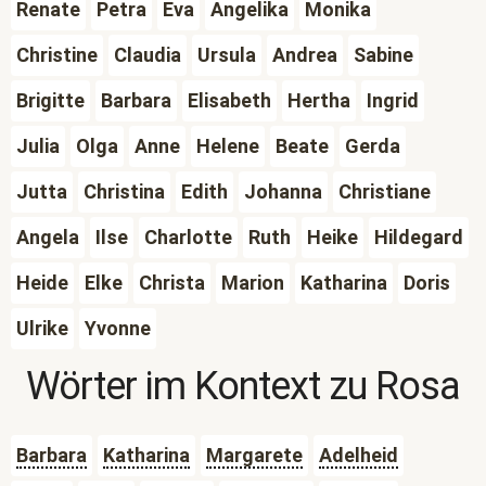
Renate
Petra
Eva
Angelika
Monika
Christine
Claudia
Ursula
Andrea
Sabine
Brigitte
Barbara
Elisabeth
Hertha
Ingrid
Julia
Olga
Anne
Helene
Beate
Gerda
Jutta
Christina
Edith
Johanna
Christiane
Angela
Ilse
Charlotte
Ruth
Heike
Hildegard
Heide
Elke
Christa
Marion
Katharina
Doris
Ulrike
Yvonne
Wörter im Kontext zu
Rosa
Barbara
Katharina
Margarete
Adelheid