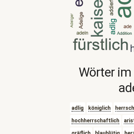
Wörter im
ad
adlig
königlich
herrsch
hochherrschaftlich
aris
gräflich
blaublütig
her