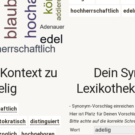
hochherrschaftlich
edel
 Kontext zu
Dein S
elig
Lexikothek
- Synonym-Vorschlag einreichen 
aftlich
Hier ist Platz für Deinen Vorschl
tokratisch
distinguiert
Bitte achte auf die korrekte Sch
Wort
zoglich
hochgeboren