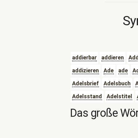
Sy
addierbar
addieren
Add
addizieren
Ade
ade
A
Adelsbrief
Adelsbuch
Adelsstand
Adelstitel
Das große Wör