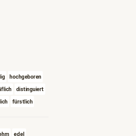
ig
hochgeboren
flich
distinguiert
lich
fürstlich
ehm
edel