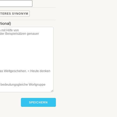
ITERES SYNONYM
tional)
SPEICHERN