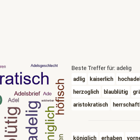
Beste Treffer für: adelig
adlig
kaiserlich
hochadel
herzoglich
blaublütig
grä
aristokratisch
herrschaft
königlich
erhaben
vorn