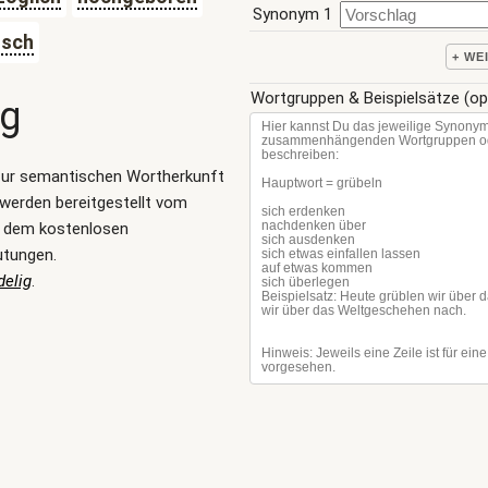
Synonym 1
isch
+ WE
Wortgruppen & Beispielsätze (op
ng
zur semantischen Wortherkunft
werden bereitgestellt vom
, dem kostenlosen
utungen.
delig
.