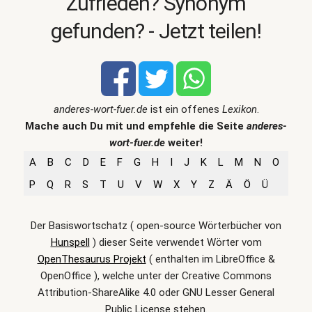
Zufrieden? Synonym
gefunden? - Jetzt teilen!
anderes-wort-fuer.de
ist ein offenes
Lexikon
.
Mache auch Du mit und empfehle die Seite
anderes-
wort-fuer.de
weiter!
A
B
C
D
E
F
G
H
I
J
K
L
M
N
O
P
Q
R
S
T
U
V
W
X
Y
Z
Ä
Ö
Ü
Der Basiswortschatz ( open-source Wörterbücher von
Hunspell
) dieser Seite verwendet Wörter vom
OpenThesaurus Projekt
( enthalten im LibreOffice &
OpenOffice ), welche unter der Creative Commons
Attribution-ShareAlike 4.0 oder GNU Lesser General
Public License stehen.