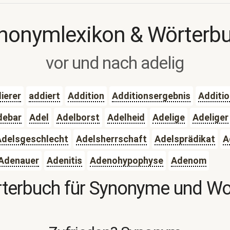
nonymlexikon & Wörterb
vor und nach adelig
ierer
addiert
Addition
Additionsergebnis
Additi
debar
Adel
Adelborst
Adelheid
Adelige
Adeliger
Adelsgeschlecht
Adelsherrschaft
Adelsprädikat
A
Adenauer
Adenitis
Adenohypophyse
Adenom
terbuch für Synonyme und W