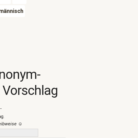
männisch
ynonym-
 Vorschlag
-
ag.
reibweise
☺