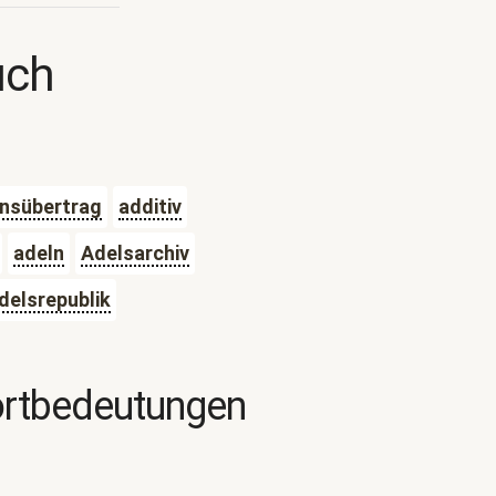
uch
onsübertrag
additiv
adeln
Adelsarchiv
delsrepublik
ortbedeutungen