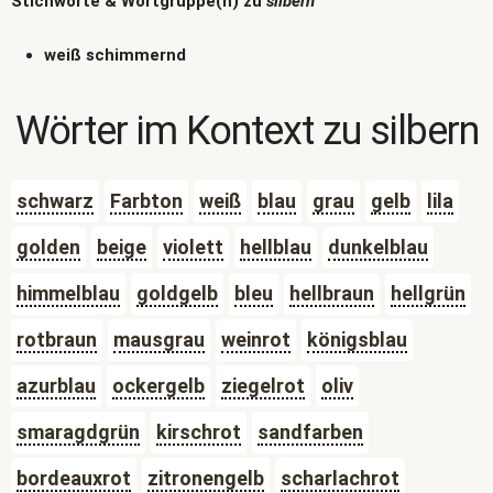
Stichworte & Wortgruppe(n) zu
silbern
weiß schimmernd
Wörter im Kontext zu
silbern
schwarz
Farbton
weiß
blau
grau
gelb
lila
golden
beige
violett
hellblau
dunkelblau
himmelblau
goldgelb
bleu
hellbraun
hellgrün
rotbraun
mausgrau
weinrot
königsblau
azurblau
ockergelb
ziegelrot
oliv
smaragdgrün
kirschrot
sandfarben
bordeauxrot
zitronengelb
scharlachrot