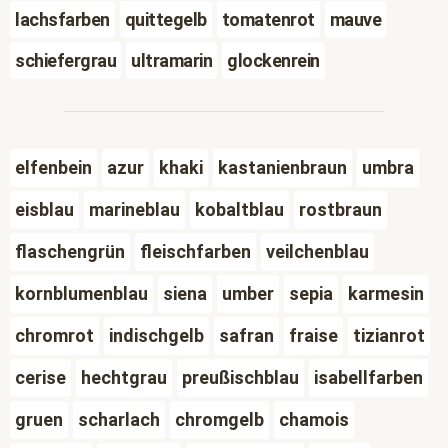
lachsfarben
quittegelb
tomatenrot
mauve
schiefergrau
ultramarin
glockenrein
elfenbein
azur
khaki
kastanienbraun
umbra
eisblau
marineblau
kobaltblau
rostbraun
flaschengrün
fleischfarben
veilchenblau
kornblumenblau
siena
umber
sepia
karmesin
chromrot
indischgelb
safran
fraise
tizianrot
cerise
hechtgrau
preußischblau
isabellfarben
gruen
scharlach
chromgelb
chamois