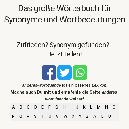
Das große Wörterbuch für
Synonyme und Wortbedeutungen
Zufrieden? Synonym gefunden? -
Jetzt teilen!
anderes-wort-fuer.de
ist ein offenes
Lexikon
.
Mache auch Du mit und empfehle die Seite
anderes-
wort-fuer.de
weiter!
A
B
C
D
E
F
G
H
I
J
K
L
M
N
O
P
Q
R
S
T
U
V
W
X
Y
Z
Ä
Ö
Ü