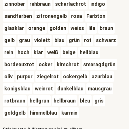
zinnober
rehbraun
scharlachrot
indigo
sandfarben
zitronengelb
rosa
Farbton
glasklar
orange
golden
weiss
lila
braun
gelb
grau
violett
blau
grün
rot
schwarz
rein
hoch
klar
weiß
beige
hellblau
bordeauxrot
ocker
kirschrot
smaragdgrün
oliv
purpur
ziegelrot
ockergelb
azurblau
königsblau
weinrot
dunkelblau
mausgrau
rotbraun
hellgrün
hellbraun
bleu
gris
goldgelb
himmelblau
karmin