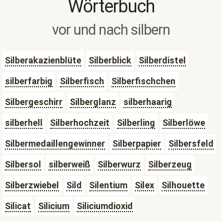
Wörterbuch
vor und nach silbern
Silberakazienblüte
Silberblick
Silberdistel
silberfarbig
Silberfisch
Silberfischchen
Silbergeschirr
Silberglanz
silberhaarig
silberhell
Silberhochzeit
Silberling
Silberlöwe
Silbermedaillengewinner
Silberpapier
Silbersfeld
Silbersol
silberweiß
Silberwurz
Silberzeug
Silberzwiebel
Sild
Silentium
Silex
Silhouette
Silicat
Silicium
Siliciumdioxid