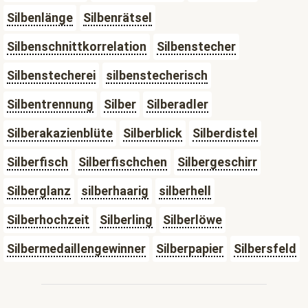
Silbenlänge
Silbenrätsel
Silbenschnittkorrelation
Silbenstecher
Silbenstecherei
silbenstecherisch
Silbentrennung
Silber
Silberadler
Silberakazienblüte
Silberblick
Silberdistel
Silberfisch
Silberfischchen
Silbergeschirr
Silberglanz
silberhaarig
silberhell
Silberhochzeit
Silberling
Silberlöwe
Silbermedaillengewinner
Silberpapier
Silbersfeld