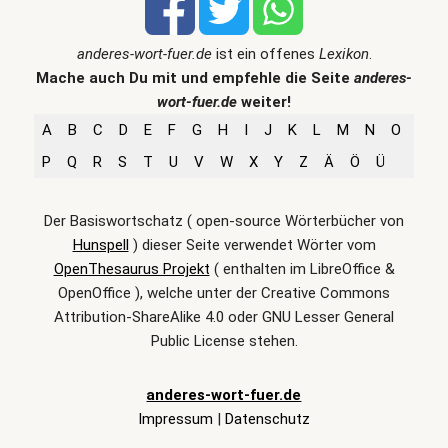
anderes-wort-fuer.de
ist ein offenes
Lexikon
.
Mache auch Du mit und empfehle die Seite
anderes-
wort-fuer.de
weiter!
A
B
C
D
E
F
G
H
I
J
K
L
M
N
O
P
Q
R
S
T
U
V
W
X
Y
Z
Ä
Ö
Ü
Der Basiswortschatz ( open-source Wörterbücher von
Hunspell
) dieser Seite verwendet Wörter vom
OpenThesaurus Projekt
( enthalten im LibreOffice &
OpenOffice ), welche unter der Creative Commons
Attribution-ShareAlike 4.0 oder GNU Lesser General
Public License stehen.
anderes-wort-fuer.de
Impressum
|
Datenschutz