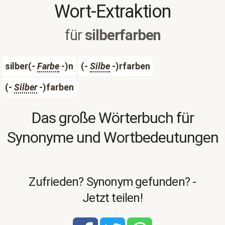
Wort-Extraktion
für
silberfarben
silber(-
Farbe
-)n
(-
Silbe
-)rfarben
(-
Silber
-)farben
Das große Wörterbuch für
Synonyme und Wortbedeutungen
Zufrieden? Synonym gefunden? -
Jetzt teilen!