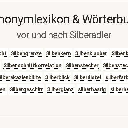
nonymlexikon & Wörterb
vor und nach Silberadler
cht
Silbengrenze
Silbenkern
Silbenklauber
Silben
Silbenschnittkorrelation
Silbenstecher
Silbenstec
ilberakazienblüte
Silberblick
Silberdistel
silberfar
hen
Silbergeschirr
Silberglanz
silberhaarig
silberhe