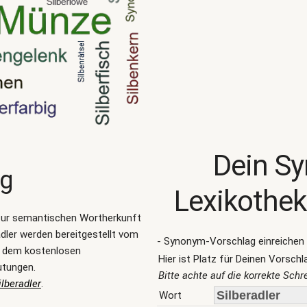
Dein S
ng
Lexikothek
zur semantischen Wortherkunft
dler werden bereitgestellt vom
- Synonym-Vorschlag einreichen 
, dem kostenlosen
Hier ist Platz für Deinen Vorschl
utungen.
Bitte achte auf die korrekte Sch
lberadler
.
Wort