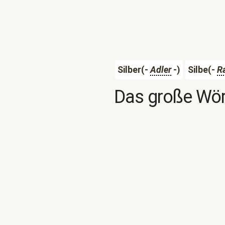
Silber(-
Adler
-)
Silbe(-
R
Das große Wör