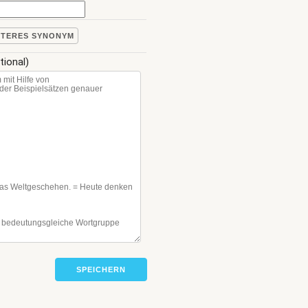
ITERES SYNONYM
tional)
SPEICHERN