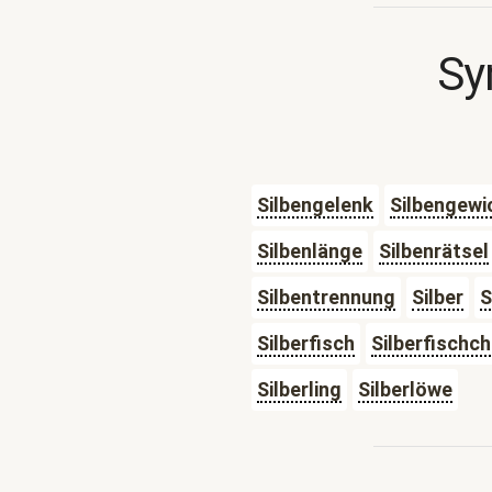
Sy
Silbengelenk
Silbengewi
Silbenlänge
Silbenrätsel
Silbentrennung
Silber
S
Silberfisch
Silberfischc
Silberling
Silberlöwe