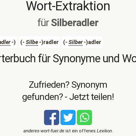
Wort-Extraktion
für
Silberadler
adler
-)
(-
Silbe
-)radler
(-
Silber
-)adler
terbuch für Synonyme und W
Zufrieden? Synonym
gefunden? - Jetzt teilen!
anderes-wort-fuer.de
ist ein offenes
Lexikon
.