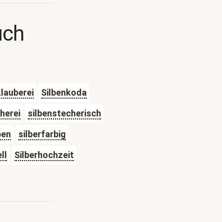
uch
klauberei
Silbenkoda
herei
silbenstecherisch
ben
silberfarbig
ll
Silberhochzeit