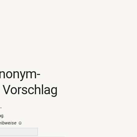
ynonym-
 Vorschlag
-
ag.
reibweise
☺