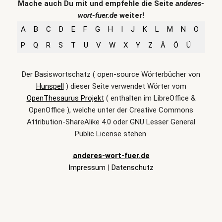
Mache auch Du mit und empfehle die Seite
anderes-
wort-fuer.de
weiter!
A
B
C
D
E
F
G
H
I
J
K
L
M
N
O
P
Q
R
S
T
U
V
W
X
Y
Z
Ä
Ö
Ü
Der Basiswortschatz ( open-source Wörterbücher von
Hunspell
) dieser Seite verwendet Wörter vom
OpenThesaurus Projekt
( enthalten im LibreOffice &
OpenOffice ), welche unter der Creative Commons
Attribution-ShareAlike 4.0 oder GNU Lesser General
Public License stehen.
anderes-wort-fuer.de
Impressum
|
Datenschutz