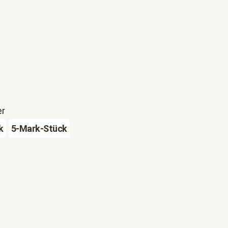
er
k
5-Mark-Stück