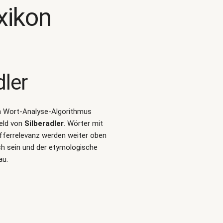
xikon
dler
len Wort-Analyse-Algorithmus
eld von
Silberadler
. Wörter mit
efferrelevanz werden weiter oben
ch sein und der etymologische
au.