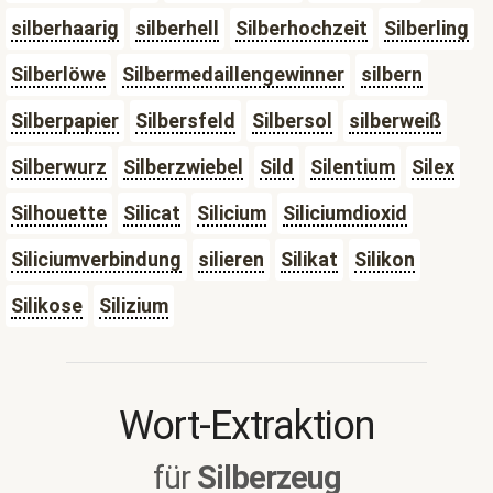
silberhaarig
silberhell
Silberhochzeit
Silberling
Silberlöwe
Silbermedaillengewinner
silbern
Silberpapier
Silbersfeld
Silbersol
silberweiß
Silberwurz
Silberzwiebel
Sild
Silentium
Silex
Silhouette
Silicat
Silicium
Siliciumdioxid
Siliciumverbindung
silieren
Silikat
Silikon
Silikose
Silizium
Wort-Extraktion
für
Silberzeug