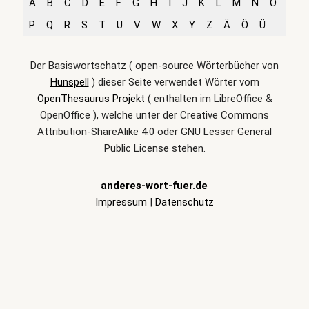
A
B
C
D
E
F
G
H
I
J
K
L
M
N
O
P
Q
R
S
T
U
V
W
X
Y
Z
Ä
Ö
Ü
Der Basiswortschatz ( open-source Wörterbücher von
Hunspell
) dieser Seite verwendet Wörter vom
OpenThesaurus Projekt
( enthalten im LibreOffice &
OpenOffice ), welche unter der Creative Commons
Attribution-ShareAlike 4.0 oder GNU Lesser General
Public License stehen.
anderes-wort-fuer.de
Impressum
|
Datenschutz