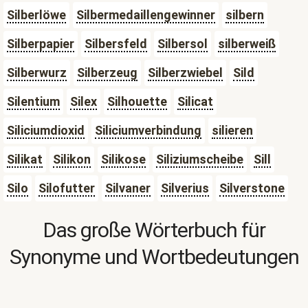
Silberlöwe
Silbermedaillengewinner
silbern
Silberpapier
Silbersfeld
Silbersol
silberweiß
Silberwurz
Silberzeug
Silberzwiebel
Sild
Silentium
Silex
Silhouette
Silicat
Siliciumdioxid
Siliciumverbindung
silieren
Silikat
Silikon
Silikose
Siliziumscheibe
Sill
Silo
Silofutter
Silvaner
Silverius
Silverstone
Das große Wörterbuch für
Synonyme und Wortbedeutungen