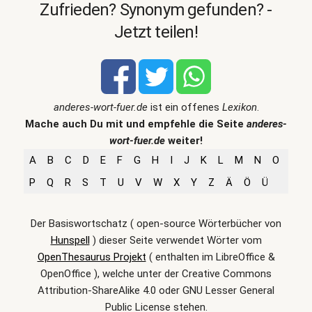
Zufrieden? Synonym gefunden? -
Jetzt teilen!
anderes-wort-fuer.de
ist ein offenes
Lexikon
.
Mache auch Du mit und empfehle die Seite
anderes-
wort-fuer.de
weiter!
A
B
C
D
E
F
G
H
I
J
K
L
M
N
O
P
Q
R
S
T
U
V
W
X
Y
Z
Ä
Ö
Ü
Der Basiswortschatz ( open-source Wörterbücher von
Hunspell
) dieser Seite verwendet Wörter vom
OpenThesaurus Projekt
( enthalten im LibreOffice &
OpenOffice ), welche unter der Creative Commons
Attribution-ShareAlike 4.0 oder GNU Lesser General
Public License stehen.