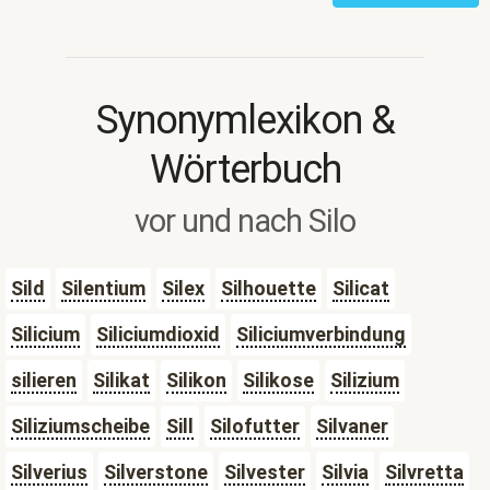
Synonymlexikon &
Wörterbuch
vor und nach Silo
Sild
Silentium
Silex
Silhouette
Silicat
Silicium
Siliciumdioxid
Siliciumverbindung
silieren
Silikat
Silikon
Silikose
Silizium
Siliziumscheibe
Sill
Silofutter
Silvaner
Silverius
Silverstone
Silvester
Silvia
Silvretta