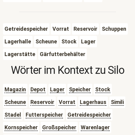
Getreidespeicher
Vorrat
Reservoir
Schuppen
Lagerhalle
Scheune
Stock
Lager
Lagerstätte
Gärfutterbehälter
Wörter im Kontext zu
Silo
Magazin
Depot
Lager
Speicher
Stock
Scheune
Reservoir
Vorrat
Lagerhaus
Simili
Stadel
Futterspeicher
Getreidespeicher
Kornspeicher
Großspeicher
Warenlager