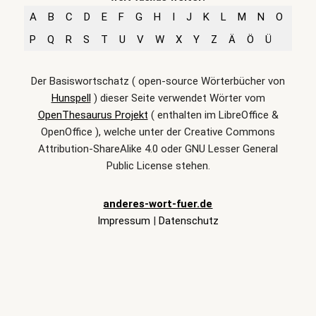
A
B
C
D
E
F
G
H
I
J
K
L
M
N
O
P
Q
R
S
T
U
V
W
X
Y
Z
Ä
Ö
Ü
Der Basiswortschatz ( open-source Wörterbücher von
Hunspell
) dieser Seite verwendet Wörter vom
OpenThesaurus Projekt
( enthalten im LibreOffice &
OpenOffice ), welche unter der Creative Commons
Attribution-ShareAlike 4.0 oder GNU Lesser General
Public License stehen.
anderes-wort-fuer.de
Impressum
|
Datenschutz