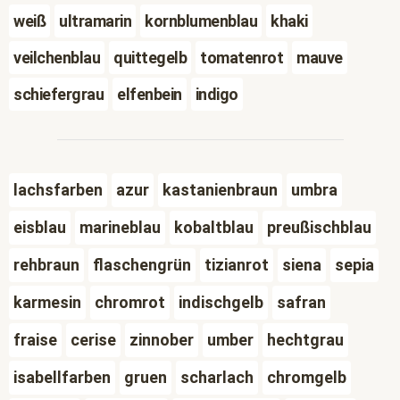
weiß
ultramarin
kornblumenblau
khaki
veilchenblau
quittegelb
tomatenrot
mauve
schiefergrau
elfenbein
indigo
lachsfarben
azur
kastanienbraun
umbra
eisblau
marineblau
kobaltblau
preußischblau
rehbraun
flaschengrün
tizianrot
siena
sepia
karmesin
chromrot
indischgelb
safran
fraise
cerise
zinnober
umber
hechtgrau
isabellfarben
gruen
scharlach
chromgelb