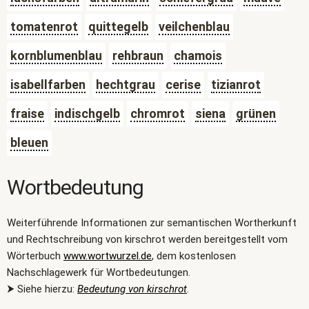
tomatenrot
quittegelb
veilchenblau
kornblumenblau
rehbraun
chamois
isabellfarben
hechtgrau
cerise
tizianrot
fraise
indischgelb
chromrot
siena
grünen
bleuen
Wortbedeutung
Weiterführende Informationen zur semantischen Wortherkunft
und Rechtschreibung von kirschrot werden bereitgestellt vom
Wörterbuch
www.wortwurzel.de
, dem kostenlosen
Nachschlagewerk für Wortbedeutungen.
⮞ Siehe hierzu:
Bedeutung von kirschrot
.