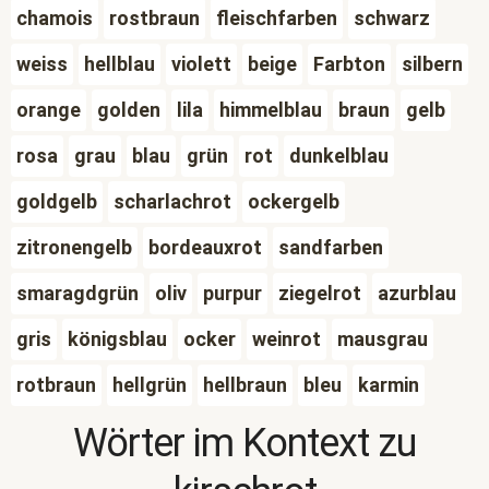
chamois
rostbraun
fleischfarben
schwarz
weiss
hellblau
violett
beige
Farbton
silbern
orange
golden
lila
himmelblau
braun
gelb
rosa
grau
blau
grün
rot
dunkelblau
goldgelb
scharlachrot
ockergelb
zitronengelb
bordeauxrot
sandfarben
smaragdgrün
oliv
purpur
ziegelrot
azurblau
gris
königsblau
ocker
weinrot
mausgrau
rotbraun
hellgrün
hellbraun
bleu
karmin
Wörter im Kontext zu