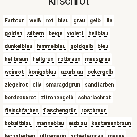
kirschrot
Farbton
weiß
rot
blau
grau
gelb
lila
golden
silbern
beige
violett
hellblau
dunkelblau
himmelblau
goldgelb
bleu
hellbraun
hellgrün
rotbraun
mausgrau
weinrot
königsblau
azurblau
ockergelb
ziegelrot
oliv
smaragdgrün
sandfarben
bordeauxrot
zitronengelb
scharlachrot
fleischfarben
flaschengrün
rostbraun
kobaltblau
marineblau
eisblau
kastanienbraun
lachsfarben
ultramarin
schiefergrau
mauve