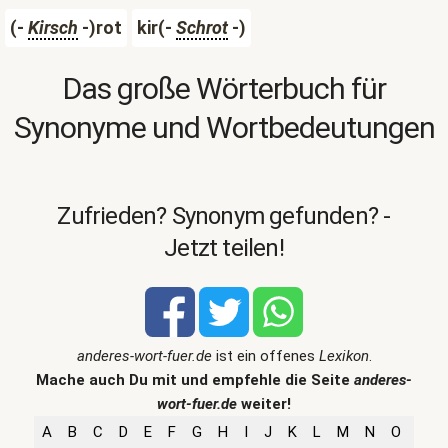
(-
Kirsch
-)rot
kir(-
Schrot
-)
Das große Wörterbuch für
Synonyme und Wortbedeutungen
Zufrieden? Synonym gefunden? -
Jetzt teilen!
anderes-wort-fuer.de
ist ein offenes
Lexikon
.
Mache auch Du mit und empfehle die Seite
anderes-
wort-fuer.de
weiter!
A
B
C
D
E
F
G
H
I
J
K
L
M
N
O