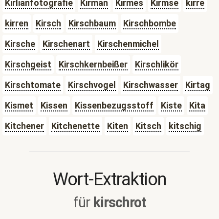
Kirlianfotografie
Kirman
Kirmes
Kirmse
kirre
kirren
Kirsch
Kirschbaum
Kirschbombe
Kirsche
Kirschenart
Kirschenmichel
Kirschgeist
Kirschkernbeißer
Kirschlikör
Kirschtomate
Kirschvogel
Kirschwasser
Kirtag
Kismet
Kissen
Kissenbezugsstoff
Kiste
Kita
Kitchener
Kitchenette
Kiten
Kitsch
kitschig
Wort-Extraktion
für
kirschrot