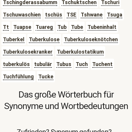
Tschingderassabumm
Tschuktschen
Tschuri
Tschuwaschien
tschüs
TSE
Tshwane
Tsuga
Tt
Tuapse
Tuareg
Tub
Tube
Tubeninhalt
Tuberkel
Tuberkulose
Tuberkuloseknötchen
Tuberkulosekranker
Tuberkulostatikum
tuberkulös
tubulär
Tubus
Tuch
Tuchent
Tuchfühlung
Tucke
Das große Wörterbuch für
Synonyme und Wortbedeutungen