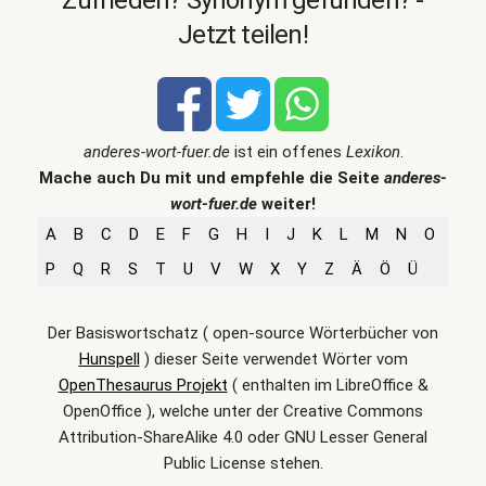
Zufrieden? Synonym gefunden? -
Jetzt teilen!
anderes-wort-fuer.de
ist ein offenes
Lexikon
.
Mache auch Du mit und empfehle die Seite
anderes-
wort-fuer.de
weiter!
A
B
C
D
E
F
G
H
I
J
K
L
M
N
O
P
Q
R
S
T
U
V
W
X
Y
Z
Ä
Ö
Ü
Der Basiswortschatz ( open-source Wörterbücher von
Hunspell
) dieser Seite verwendet Wörter vom
OpenThesaurus Projekt
( enthalten im LibreOffice &
OpenOffice ), welche unter der Creative Commons
Attribution-ShareAlike 4.0 oder GNU Lesser General
Public License stehen.