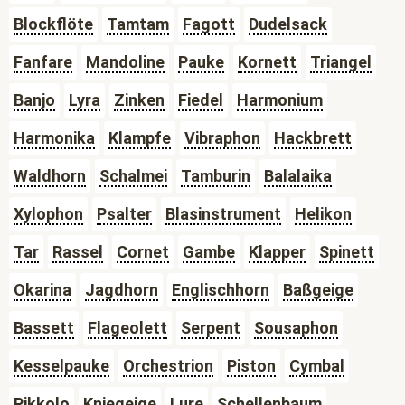
Blockflöte
Tamtam
Fagott
Dudelsack
Fanfare
Mandoline
Pauke
Kornett
Triangel
Banjo
Lyra
Zinken
Fiedel
Harmonium
Harmonika
Klampfe
Vibraphon
Hackbrett
Waldhorn
Schalmei
Tamburin
Balalaika
Xylophon
Psalter
Blasinstrument
Helikon
Tar
Rassel
Cornet
Gambe
Klapper
Spinett
Okarina
Jagdhorn
Englischhorn
Baßgeige
Bassett
Flageolett
Serpent
Sousaphon
Kesselpauke
Orchestrion
Piston
Cymbal
Pikkolo
Kniegeige
Lure
Schellenbaum