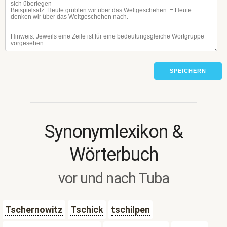
SPEICHERN
Synonymlexikon &
Wörterbuch
vor und nach Tuba
Tschernowitz
Tschick
tschilpen