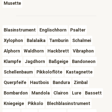
Musette
Blasinstrument
Englischhorn
Psalter
Xylophon
Balalaika
Tamburin
Schalmei
Alphorn
Waldhorn
Hackbrett
Vibraphon
Klampfe
Jagdhorn
Baßgeige
Bandoneon
Schellenbaum
Pikkoloflöte
Kastagnette
Querpfeife
Hautbois
Bandura
Zimbal
Bombardon
Mandola
Clairon
Lure
Bassett
Kniegeige
Pikkolo
Blechblasinstrument