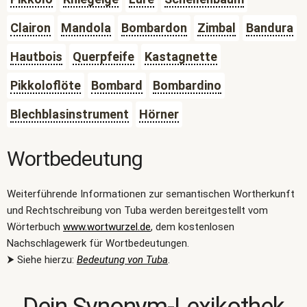
Clairon
Mandola
Bombardon
Zimbal
Bandura
Hautbois
Querpfeife
Kastagnette
Pikkoloflöte
Bombard
Bombardino
Blechblasinstrument
Hörner
Wortbedeutung
Weiterführende Informationen zur semantischen Wortherkunft
und Rechtschreibung von Tuba werden bereitgestellt vom
Wörterbuch
www.wortwurzel.de
, dem kostenlosen
Nachschlagewerk für Wortbedeutungen.
⮞ Siehe hierzu:
Bedeutung von Tuba
.