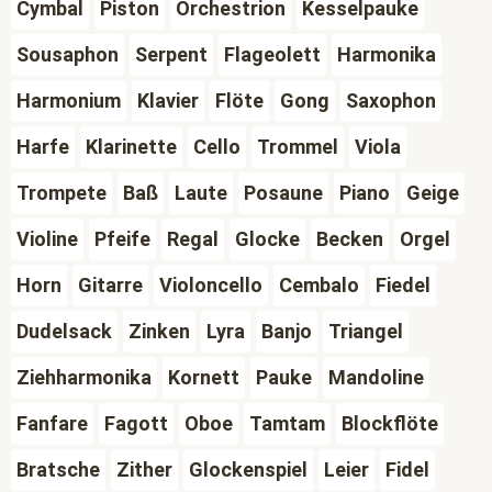
Cymbal
Piston
Orchestrion
Kesselpauke
Sousaphon
Serpent
Flageolett
Harmonika
Harmonium
Klavier
Flöte
Gong
Saxophon
Harfe
Klarinette
Cello
Trommel
Viola
Trompete
Baß
Laute
Posaune
Piano
Geige
Violine
Pfeife
Regal
Glocke
Becken
Orgel
Horn
Gitarre
Violoncello
Cembalo
Fiedel
Dudelsack
Zinken
Lyra
Banjo
Triangel
Ziehharmonika
Kornett
Pauke
Mandoline
Fanfare
Fagott
Oboe
Tamtam
Blockflöte
Bratsche
Zither
Glockenspiel
Leier
Fidel