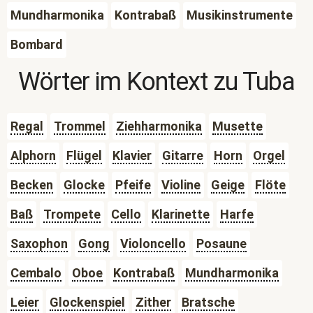
Mundharmonika
Kontrabaß
Musikinstrumente
Bombard
Wörter im Kontext zu
Tuba
Regal
Trommel
Ziehharmonika
Musette
Alphorn
Flügel
Klavier
Gitarre
Horn
Orgel
Becken
Glocke
Pfeife
Violine
Geige
Flöte
Baß
Trompete
Cello
Klarinette
Harfe
Saxophon
Gong
Violoncello
Posaune
Cembalo
Oboe
Kontrabaß
Mundharmonika
Leier
Glockenspiel
Zither
Bratsche