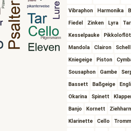
Vibraphon
Harmonika
Fiedel
Zinken
Lyra
Tar
Kesselpauke
Pikkoloflö
Mandola
Clairon
Schel
Kniegeige
Piston
Cymb
Sousaphon
Gambe
Ser
Bassett
Baßgeige
Engl
Okarina
Spinett
Klappe
Banjo
Kornett
Ziehhar
Klarinette
Cello
Tromm