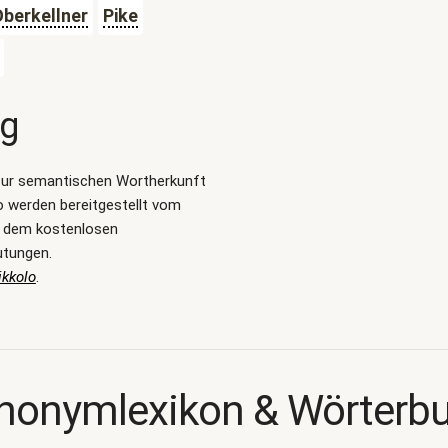
berkellner
Pike
ng
zur semantischen Wortherkunft
o werden bereitgestellt vom
, dem kostenlosen
utungen.
ikkolo
.
nonymlexikon & Wörterb