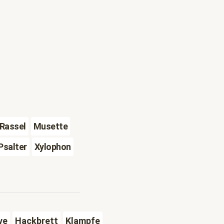
Rassel
Musette
Psalter
Xylophon
ve
Hackbrett
Klampfe