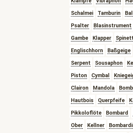
Klampfe
Vibraphon
Ha
Schalmei
Tamburin
Bal
Psalter
Blasinstrument
Gambe
Klapper
Spinet
Englischhorn
Baßgeige
Serpent
Sousaphon
Ke
Piston
Cymbal
Kniegei
Clairon
Mandola
Bomb
Hautbois
Querpfeife
K
Pikkoloflöte
Bombard
Ober
Kellner
Bombardi