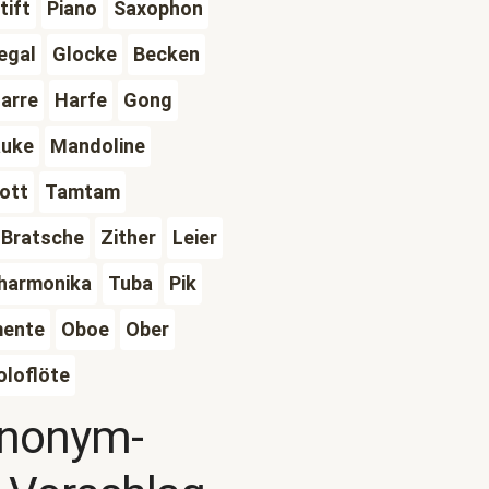
tift
Piano
Saxophon
egal
Glocke
Becken
tarre
Harfe
Gong
auke
Mandoline
ott
Tamtam
Bratsche
Zither
Leier
harmonika
Tuba
Pik
mente
Oboe
Ober
oloflöte
ynonym-