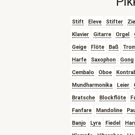
Pik
Stift
Eleve
Stifter
Zi
Klavier
Gitarre
Orgel
Geige
Flöte
Baß
Tro
Harfe
Saxophon
Gong
Cembalo
Oboe
Kontra
Mundharmonika
Leier
Bratsche
Blockflöte
F
Fanfare
Mandoline
Pa
Banjo
Lyra
Fiedel
Har