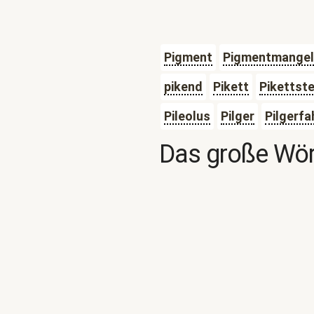
Pigment
Pigmentmangel
pikend
Pikett
Pikettste
Pileolus
Pilger
Pilgerfa
Das große Wör