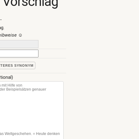
 Vorschlag
-
ag.
reibweise
☺
ITERES SYNONYM
tional)