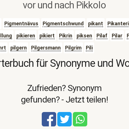
vor und nach Pikkolo
Pigmentnävus
Pigmentschwund
pikant
Pikanter
llung
pikieren
pikiert
Pikrin
piksen
Pilaf
Pilar
hrt
pilgern
Pilgersmann
Pilgrim
Pili
terbuch für Synonyme und W
Zufrieden? Synonym
gefunden? - Jetzt teilen!