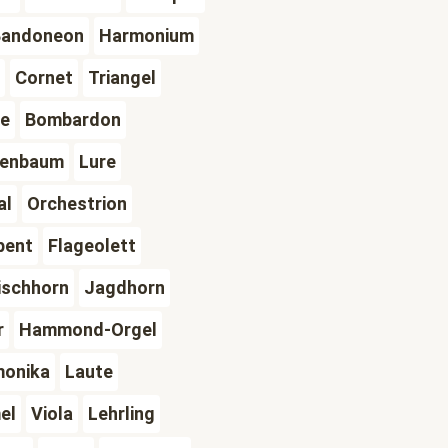
Bandoneon
Harmonium
Cornet
Triangel
te
Bombardon
lenbaum
Lure
al
Orchestrion
pent
Flageolett
ischhorn
Jagdhorn
r
Hammond-Orgel
monika
Laute
el
Viola
Lehrling