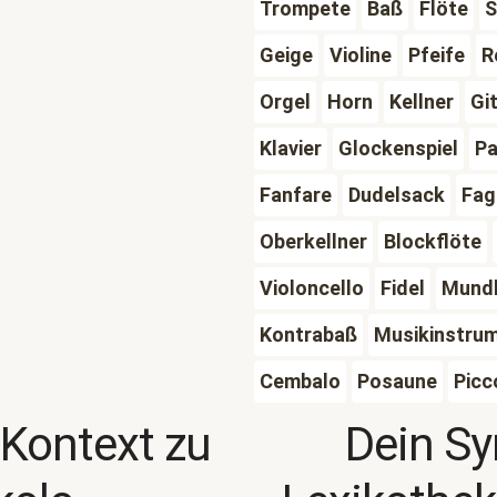
Trompete
Baß
Flöte
S
Geige
Violine
Pfeife
R
Orgel
Horn
Kellner
Gi
Klavier
Glockenspiel
P
Fanfare
Dudelsack
Fag
Oberkellner
Blockflöte
Violoncello
Fidel
Mund
Kontrabaß
Musikinstru
Cembalo
Posaune
Picc
 Kontext zu
Dein S