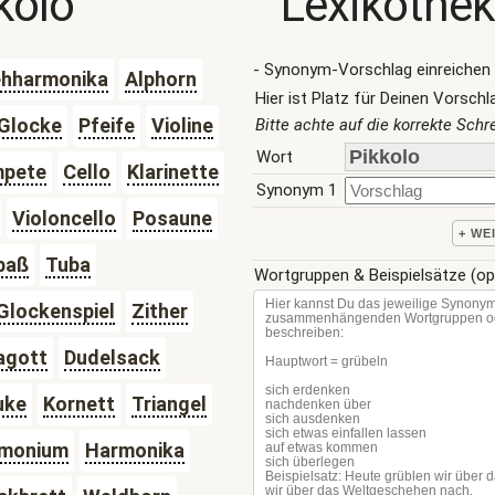
kolo
Lexikothek
- Synonym-Vorschlag einreichen 
ehharmonika
Alphorn
Hier ist Platz für Deinen Vorschl
Glocke
Pfeife
Violine
Bitte achte auf die korrekte Sch
Wort
mpete
Cello
Klarinette
Synonym 1
Violoncello
Posaune
+ WE
baß
Tuba
Wortgruppen & Beispielsätze (op
Glockenspiel
Zither
agott
Dudelsack
uke
Kornett
Triangel
monium
Harmonika