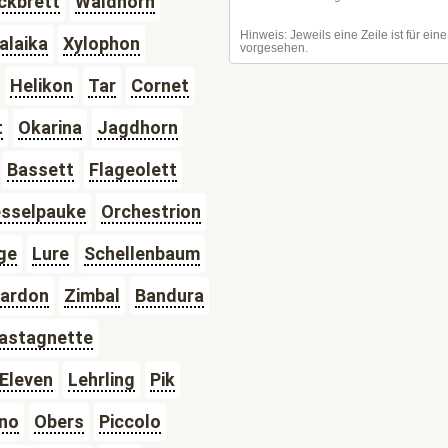
ckbrett
Waldhorn
alaika
Xylophon
Helikon
Tar
Cornet
t
Okarina
Jagdhorn
Bassett
Flageolett
sselpauke
Orchestrion
ge
Lure
Schellenbaum
ardon
Zimbal
Bandura
astagnette
Eleven
Lehrling
Pik
no
Obers
Piccolo