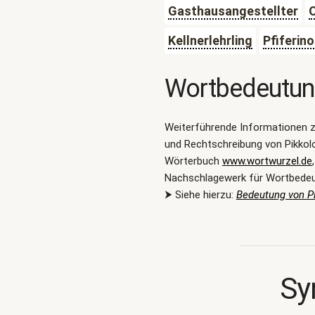
Gasthausangestellter
O
Kellnerlehrling
Pfiferino
Wortbedeutu
Weiterführende Informationen 
und Rechtschreibung von Pikkol
Wörterbuch
www.wortwurzel.de
Nachschlagewerk für Wortbede
⮞ Siehe hierzu:
Bedeutung von P
Sy