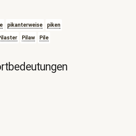
ie
pikanterweise
piken
Pilaster
Pilaw
Pile
ortbedeutungen