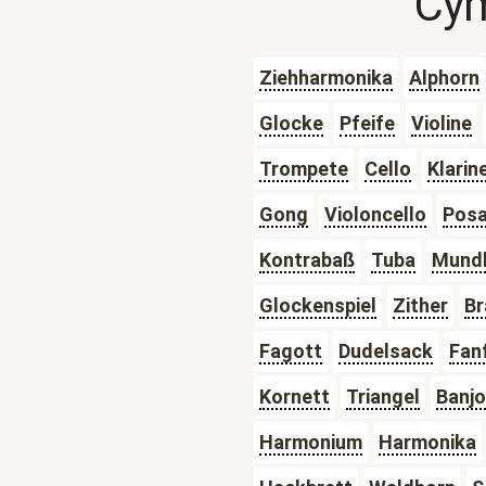
Cy
Ziehharmonika
Alphorn
Glocke
Pfeife
Violine
Trompete
Cello
Klarin
Gong
Violoncello
Pos
Kontrabaß
Tuba
Mund
Glockenspiel
Zither
Br
Fagott
Dudelsack
Fan
Kornett
Triangel
Banjo
Harmonium
Harmonika