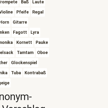
Trompete
Baß
Laute
Violine
Pfeife
Regal
Horn
Gitarre
inken
Fagott
Lyra
monika
Kornett
Pauke
elsack
Tamtam
Oboe
ther
Glockenspiel
ika
Tuba
Kontrabaß
geige
ynonym-