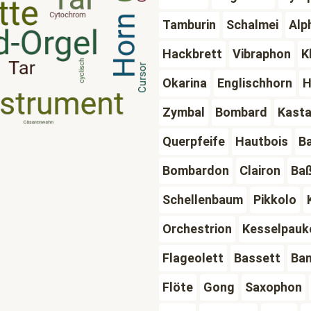
Tamburin
Schalmei
Alp
Hackbrett
Vibraphon
K
Okarina
Englischhorn
H
Zymbal
Bombard
Kast
Querpfeife
Hautbois
B
Bombardon
Clairon
Ba
Schellenbaum
Pikkolo
Orchestrion
Kesselpauk
Flageolett
Bassett
Ba
Flöte
Gong
Saxophon