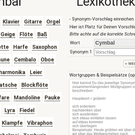
mbal
Lexikothek
- Synonym-Vorschlag einreichen 
Klavier
Gitarre
Orgel
Hier ist Platz für Deinen Vorschl
Geige
Flöte
Baß
Bitte achte auf die korrekte Sch
Wort
ette
Harfe
Saxophon
Synonym 1
aune
Cembalo
Oboe
+ WE
harmonika
Leier
Wortgruppen & Beispielsätze (op
atsche
Blockflöte
fare
Mandoline
Pauke
Lyra
Fiedel
Klampfe
Vibraphon