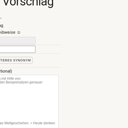
 Vorschlag
-
ag.
reibweise
☺
ITERES SYNONYM
tional)