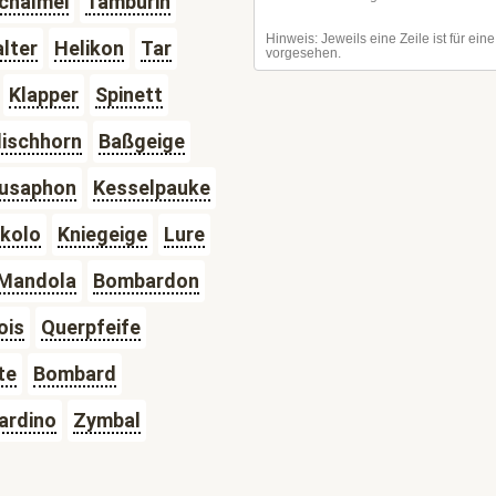
chalmei
Tamburin
lter
Helikon
Tar
Klapper
Spinett
lischhorn
Baßgeige
usaphon
Kesselpauke
kkolo
Kniegeige
Lure
Mandola
Bombardon
ois
Querpfeife
te
Bombard
ardino
Zymbal