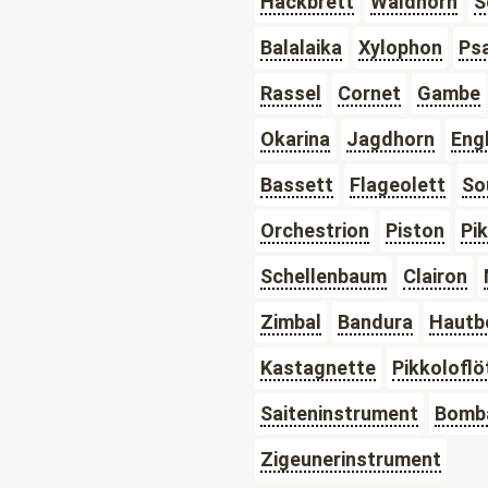
Hackbrett
Waldhorn
S
Balalaika
Xylophon
Psa
Rassel
Cornet
Gambe
Okarina
Jagdhorn
Eng
Bassett
Flageolett
So
Orchestrion
Piston
Pi
Schellenbaum
Clairon
Zimbal
Bandura
Hautb
Kastagnette
Pikkoloflö
Saiteninstrument
Bomb
Zigeunerinstrument