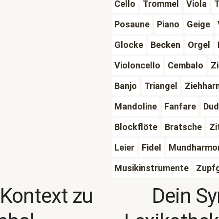
Cello
Trommel
Viola
Posaune
Piano
Geige
Glocke
Becken
Orgel
Violoncello
Cembalo
Z
Banjo
Triangel
Ziehhar
Mandoline
Fanfare
Dud
Blockflöte
Bratsche
Zi
Leier
Fidel
Mundharmon
Musikinstrumente
Zupf
 Kontext zu
Dein S