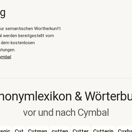
ng
zur semantischen Wortherkunft
 werden bereitgestellt vom
, dem kostenlosen
utungen.
Cymbal
.
nonymlexikon & Wörterb
vor und nach Cymbal
agic
Cut
Cutman
cutten
Cutter
Cutterin
Cuxh