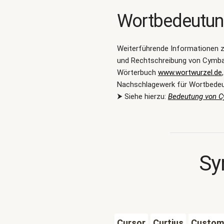
Wortbedeutu
Weiterführende Informationen 
und Rechtschreibung von Cymbal
Wörterbuch
www.wortwurzel.de
Nachschlagewerk für Wortbede
⮞ Siehe hierzu:
Bedeutung von 
Sy
Cursor
Curtius
Custom