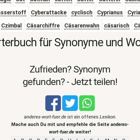
sserstoff
Cyberattacke
cyclisch
Cyprianus
Cyri
Czimbal
Cäsarchiffre
Cäsarenwahn
cäsarisch
C
terbuch für Synonyme und W
Zufrieden? Synonym
gefunden? - Jetzt teilen!
anderes-wort-fuer.de
ist ein offenes
Lexikon
.
Mache auch Du mit und empfehle die Seite
anderes-
wort-fuer.de
weiter!