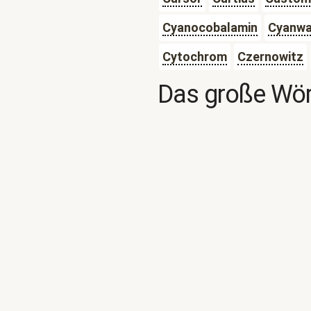
Cyanocobalamin
Cyanwa
Cytochrom
Czernowitz
Das große Wör