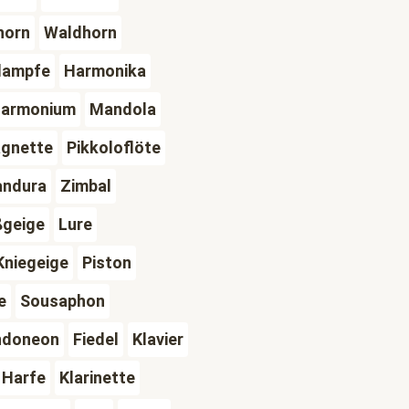
horn
Waldhorn
lampfe
Harmonika
armonium
Mandola
agnette
Pikkoloflöte
andura
Zimbal
ßgeige
Lure
Kniegeige
Piston
e
Sousaphon
ndoneon
Fiedel
Klavier
Harfe
Klarinette