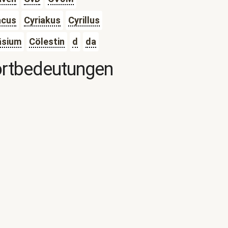
acus
Cyriakus
Cyrillus
äsium
Cölestin
d
da
ortbedeutungen