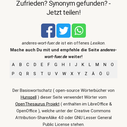
Zufrieden? Synonym gefunden? -
Jetzt teilen!
anderes-wort-fuer.de
ist ein offenes
Lexikon
.
Mache auch Du mit und empfehle die Seite
anderes-
wort-fuer.de
weiter!
A
B
C
D
E
F
G
H
I
J
K
L
M
N
O
P
Q
R
S
T
U
V
W
X
Y
Z
Ä
Ö
Ü
Der Basiswortschatz ( open-source Wörterbücher von
Hunspell
) dieser Seite verwendet Wörter vom
OpenThesaurus Projekt
( enthalten im LibreOffice &
OpenOffice ), welche unter der Creative Commons
Attribution-ShareAlike 4.0 oder GNU Lesser General
Public License stehen.