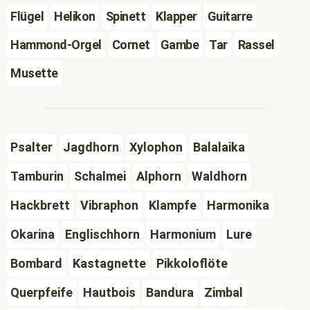
Flügel
Helikon
Spinett
Klapper
Guitarre
Hammond-Orgel
Cornet
Gambe
Tar
Rassel
Musette
Psalter
Jagdhorn
Xylophon
Balalaika
Tamburin
Schalmei
Alphorn
Waldhorn
Hackbrett
Vibraphon
Klampfe
Harmonika
Okarina
Englischhorn
Harmonium
Lure
Bombard
Kastagnette
Pikkoloflöte
Querpfeife
Hautbois
Bandura
Zimbal