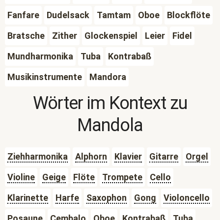
Fanfare
Dudelsack
Tamtam
Oboe
Blockflöte
Bratsche
Zither
Glockenspiel
Leier
Fidel
Mundharmonika
Tuba
Kontrabaß
Musikinstrumente
Mandora
Wörter im Kontext zu
Mandola
Ziehharmonika
Alphorn
Klavier
Gitarre
Orgel
Violine
Geige
Flöte
Trompete
Cello
Klarinette
Harfe
Saxophon
Gong
Violoncello
Posaune
Cembalo
Oboe
Kontrabaß
Tuba