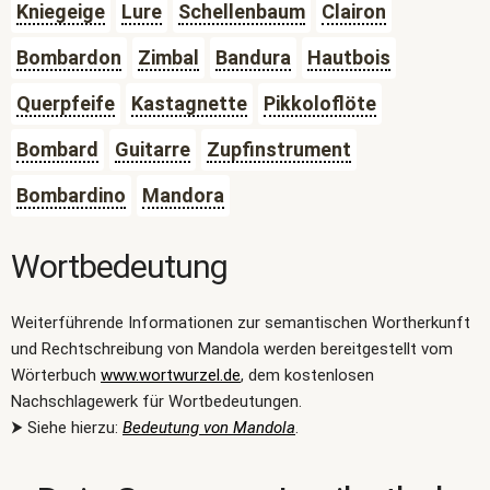
Kniegeige
Lure
Schellenbaum
Clairon
Bombardon
Zimbal
Bandura
Hautbois
Querpfeife
Kastagnette
Pikkoloflöte
Bombard
Guitarre
Zupfinstrument
Bombardino
Mandora
Wortbedeutung
Weiterführende Informationen zur semantischen Wortherkunft
und Rechtschreibung von Mandola werden bereitgestellt vom
Wörterbuch
www.wortwurzel.de
, dem kostenlosen
Nachschlagewerk für Wortbedeutungen.
⮞ Siehe hierzu:
Bedeutung von Mandola
.