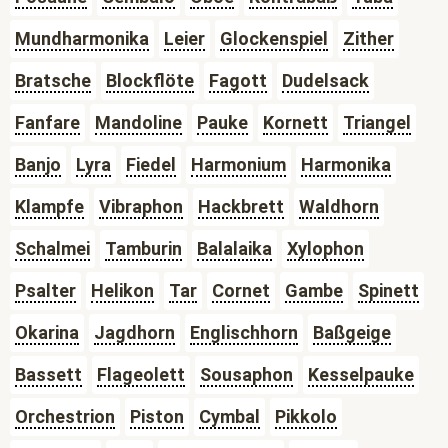
Mundharmonika
Leier
Glockenspiel
Zither
Bratsche
Blockflöte
Fagott
Dudelsack
Fanfare
Mandoline
Pauke
Kornett
Triangel
Banjo
Lyra
Fiedel
Harmonium
Harmonika
Klampfe
Vibraphon
Hackbrett
Waldhorn
Schalmei
Tamburin
Balalaika
Xylophon
Psalter
Helikon
Tar
Cornet
Gambe
Spinett
Okarina
Jagdhorn
Englischhorn
Baßgeige
Bassett
Flageolett
Sousaphon
Kesselpauke
Orchestrion
Piston
Cymbal
Pikkolo