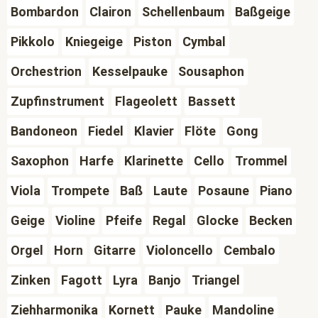
Bombardon
Clairon
Schellenbaum
Baßgeige
Pikkolo
Kniegeige
Piston
Cymbal
Orchestrion
Kesselpauke
Sousaphon
Zupfinstrument
Flageolett
Bassett
Bandoneon
Fiedel
Klavier
Flöte
Gong
Saxophon
Harfe
Klarinette
Cello
Trommel
Viola
Trompete
Baß
Laute
Posaune
Piano
Geige
Violine
Pfeife
Regal
Glocke
Becken
Orgel
Horn
Gitarre
Violoncello
Cembalo
Zinken
Fagott
Lyra
Banjo
Triangel
Ziehharmonika
Kornett
Pauke
Mandoline