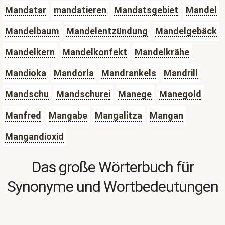
Mandatar
mandatieren
Mandatsgebiet
Mandel
Mandelbaum
Mandelentzündung
Mandelgebäck
Mandelkern
Mandelkonfekt
Mandelkrähe
Mandioka
Mandorla
Mandrankels
Mandrill
Mandschu
Mandschurei
Manege
Manegold
Manfred
Mangabe
Mangalitza
Mangan
Mangandioxid
Das große Wörterbuch für
Synonyme und Wortbedeutungen