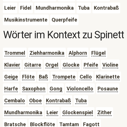
Leier
Fidel
Mundharmonika
Tuba
Kontrabaß
Musikinstrumente
Querpfeife
Wörter im Kontext zu
Spinett
Trommel
Ziehharmonika
Alphorn
Flügel
Klavier
Gitarre
Orgel
Glocke
Pfeife
Violine
Geige
Flöte
Baß
Trompete
Cello
Klarinette
Harfe
Saxophon
Gong
Violoncello
Posaune
Cembalo
Oboe
Kontrabaß
Tuba
Mundharmonika
Leier
Glockenspiel
Zither
Bratsche
Blockflöte
Tamtam
Fagott