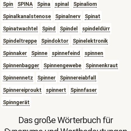
Spin
SPINA
Spina
spinal
Spinaliom
Spinalkanalstenose
Spinalnerv
Spinat
Spinatwachtel
Spind
Spindel
spindeldürr
Spindeltreppe
Spindoktor
Spinelektronik
Spinnaker
Spinne
spinnefeind
spinnen
Spinnenbagger
Spinnengewebe
Spinnenkraut
Spinnennetz
Spinner
Spinnereiabfall
Spinnereiproukt
spinnert
Spinnfaser
Spinngerät
Das große Wörterbuch für