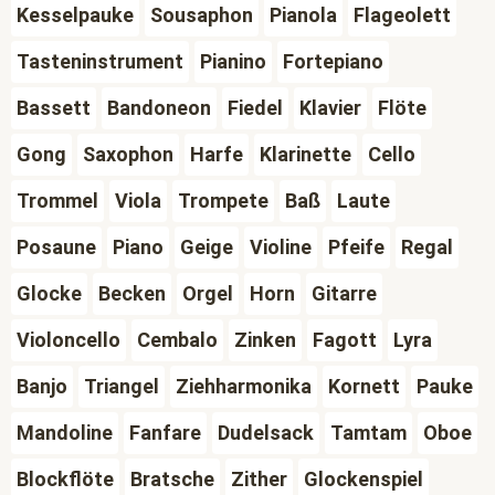
Kesselpauke
Sousaphon
Pianola
Flageolett
Tasteninstrument
Pianino
Fortepiano
Bassett
Bandoneon
Fiedel
Klavier
Flöte
Gong
Saxophon
Harfe
Klarinette
Cello
Trommel
Viola
Trompete
Baß
Laute
Posaune
Piano
Geige
Violine
Pfeife
Regal
Glocke
Becken
Orgel
Horn
Gitarre
Violoncello
Cembalo
Zinken
Fagott
Lyra
Banjo
Triangel
Ziehharmonika
Kornett
Pauke
Mandoline
Fanfare
Dudelsack
Tamtam
Oboe
Blockflöte
Bratsche
Zither
Glockenspiel