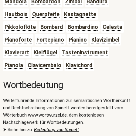
Mandola
Bombardon
Zimbal
Bandura
Hautbois
Querpfeife
Kastagnette
Pikkoloflöte
Bombard
Bombardino
Celesta
Pianoforte
Fortepiano
Pianino
Klavizimbel
Klavierart
Kielflügel
Tasteninstrument
Pianola
Clavicembalo
Klavichord
Wortbedeutung
Weiterführende Informationen zur semantischen Wortherkunft
und Rechtschreibung von Spinett werden bereitgestellt vom
Wörterbuch
www.wortwurzel.de
, dem kostenlosen
Nachschlagewerk für Wortbedeutungen.
⮞ Siehe hierzu:
Bedeutung von Spinett
.