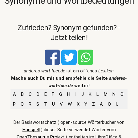
Synonyme und Wortbedeutungen
Zufrieden? Synonym gefunden? -
Jetzt teilen!
anderes-wort-fuer.de
ist ein offenes
Lexikon
.
Mache auch Du mit und empfehle die Seite
anderes-
wort-fuer.de
weiter!
A
B
C
D
E
F
G
H
I
J
K
L
M
N
O
P
Q
R
S
T
U
V
W
X
Y
Z
Ä
Ö
Ü
Der Basiswortschatz ( open-source Wörterbücher von
Hunspell
) dieser Seite verwendet Wörter vom
OpenThesaurus Projekt
( enthalten im LibreOffice &