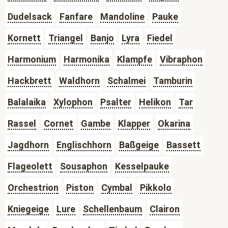
Dudelsack
Fanfare
Mandoline
Pauke
Kornett
Triangel
Banjo
Lyra
Fiedel
Harmonium
Harmonika
Klampfe
Vibraphon
Hackbrett
Waldhorn
Schalmei
Tamburin
Balalaika
Xylophon
Psalter
Helikon
Tar
Rassel
Cornet
Gambe
Klapper
Okarina
Jagdhorn
Englischhorn
Baßgeige
Bassett
Flageolett
Sousaphon
Kesselpauke
Orchestrion
Piston
Cymbal
Pikkolo
Kniegeige
Lure
Schellenbaum
Clairon