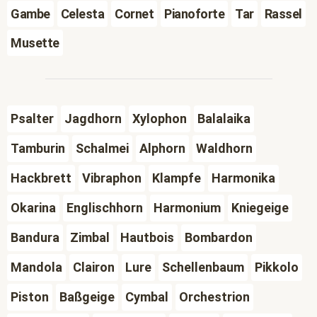
Gambe
Celesta
Cornet
Pianoforte
Tar
Rassel
Musette
Psalter
Jagdhorn
Xylophon
Balalaika
Tamburin
Schalmei
Alphorn
Waldhorn
Hackbrett
Vibraphon
Klampfe
Harmonika
Okarina
Englischhorn
Harmonium
Kniegeige
Bandura
Zimbal
Hautbois
Bombardon
Mandola
Clairon
Lure
Schellenbaum
Pikkolo
Piston
Baßgeige
Cymbal
Orchestrion