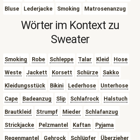
Bluse
Lederjacke
Smoking
Matrosenanzug
Wörter im Kontext zu
Sweater
Smoking
Robe
Schleppe
Talar
Kleid
Hose
Weste
Jackett
Korsett
Schürze
Sakko
Kleidungsstück
Bikini
Lederhose
Unterhose
Cape
Badeanzug
Slip
Schlafrock
Halstuch
Brautkleid
Strumpf
Mieder
Schlafanzug
Strickjacke
Pelzmantel
Kaftan
Pyjama
Regenmantel
Gehrock
Schlüpfer
Überzieher