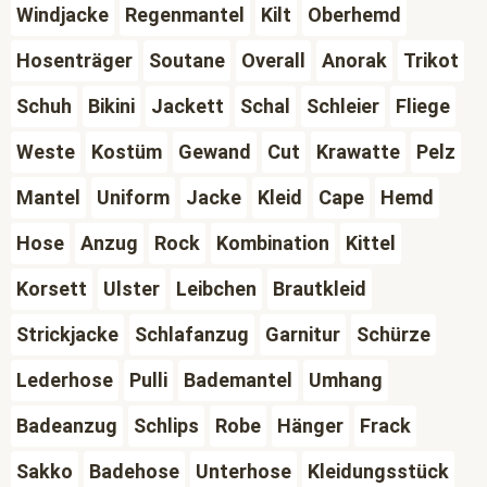
Windjacke
Regenmantel
Kilt
Oberhemd
Hosenträger
Soutane
Overall
Anorak
Trikot
Schuh
Bikini
Jackett
Schal
Schleier
Fliege
Weste
Kostüm
Gewand
Cut
Krawatte
Pelz
Mantel
Uniform
Jacke
Kleid
Cape
Hemd
Hose
Anzug
Rock
Kombination
Kittel
Korsett
Ulster
Leibchen
Brautkleid
Strickjacke
Schlafanzug
Garnitur
Schürze
Lederhose
Pulli
Bademantel
Umhang
Badeanzug
Schlips
Robe
Hänger
Frack
Sakko
Badehose
Unterhose
Kleidungsstück