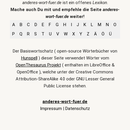
anderes-wort-fuer.de
ist ein offenes
Lexikon
.
Mache auch Du mit und empfehle die Seite
anderes-
wort-fuer.de
weiter!
A
B
C
D
E
F
G
H
I
J
K
L
M
N
O
P
Q
R
S
T
U
V
W
X
Y
Z
Ä
Ö
Ü
Der Basiswortschatz ( open-source Wörterbücher von
Hunspell
) dieser Seite verwendet Wörter vom
OpenThesaurus Projekt
( enthalten im LibreOffice &
OpenOffice ), welche unter der Creative Commons
Attribution-ShareAlike 4.0 oder GNU Lesser General
Public License stehen.
anderes-wort-fuer.de
Impressum
|
Datenschutz