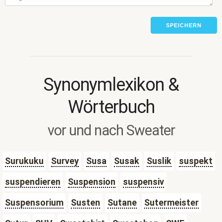
SPEICHERN
Synonymlexikon &
Wörterbuch
vor und nach Sweater
Surukuku
Survey
Susa
Susak
Suslik
suspekt
suspendieren
Suspension
suspensiv
Suspensorium
Susten
Sutane
Sutermeister