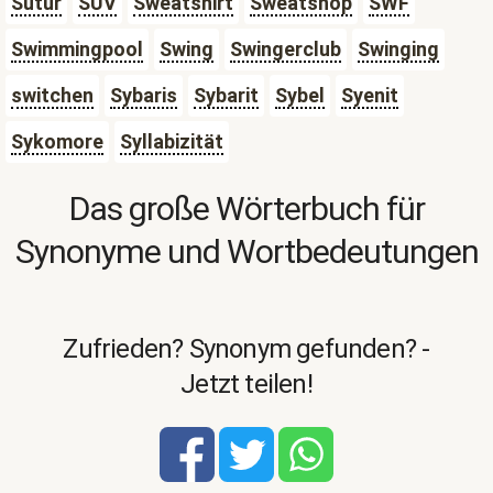
Sutur
SUV
Sweatshirt
Sweatshop
SWF
Swimmingpool
Swing
Swingerclub
Swinging
switchen
Sybaris
Sybarit
Sybel
Syenit
Sykomore
Syllabizität
Das große Wörterbuch für
Synonyme und Wortbedeutungen
Zufrieden? Synonym gefunden? -
Jetzt teilen!