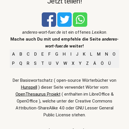
Jetzt teilen!
anderes-wort-fuer.de
ist ein offenes
Lexikon
.
Mache auch Du mit und empfehle die Seite
anderes-
wort-fuer.de
weiter!
A
B
C
D
E
F
G
H
I
J
K
L
M
N
O
P
Q
R
S
T
U
V
W
X
Y
Z
Ä
Ö
Ü
Der Basiswortschatz ( open-source Wörterbücher von
Hunspell
) dieser Seite verwendet Wörter vom
OpenThesaurus Projekt
( enthalten im LibreOffice &
OpenOffice ), welche unter der Creative Commons
Attribution-ShareAlike 4.0 oder GNU Lesser General
Public License stehen.