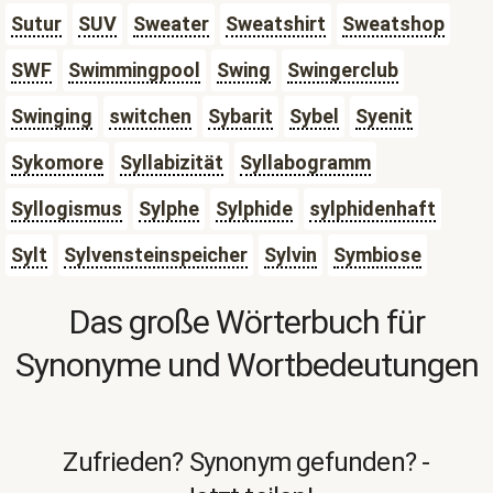
Sutur
SUV
Sweater
Sweatshirt
Sweatshop
SWF
Swimmingpool
Swing
Swingerclub
Swinging
switchen
Sybarit
Sybel
Syenit
Sykomore
Syllabizität
Syllabogramm
Syllogismus
Sylphe
Sylphide
sylphidenhaft
Sylt
Sylvensteinspeicher
Sylvin
Symbiose
Das große Wörterbuch für
Synonyme und Wortbedeutungen
Zufrieden? Synonym gefunden? -