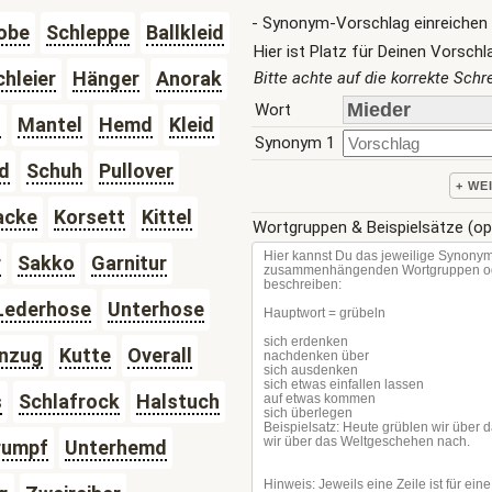
- Synonym-Vorschlag einreichen 
obe
Schleppe
Ballkleid
Hier ist Platz für Deinen Vorschl
chleier
Hänger
Anorak
Bitte achte auf die korrekte Sch
Wort
g
Mantel
Hemd
Kleid
Synonym 1
d
Schuh
Pullover
+ WE
acke
Korsett
Kittel
Wortgruppen & Beispielsätze (op
r
Sakko
Garnitur
Lederhose
Unterhose
nzug
Kutte
Overall
s
Schlafrock
Halstuch
rumpf
Unterhemd