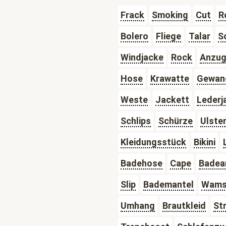
Frack
Smoking
Cut
R
Bolero
Fliege
Talar
S
Windjacke
Rock
Anzu
Hose
Krawatte
Gewan
Weste
Jackett
Lederj
Schlips
Schürze
Ulste
Kleidungsstück
Bikini
Badehose
Cape
Badea
Slip
Bademantel
Wam
Umhang
Brautkleid
St