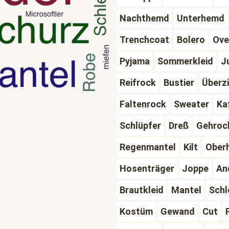
Nachthemd
Unterhemd
Trenchcoat
Bolero
Ove
Pyjama
Sommerkleid
J
Reifrock
Bustier
Überz
Faltenrock
Sweater
Ka
Schlüpfer
Dreß
Gehroc
Regenmantel
Kilt
Ober
Hosenträger
Joppe
An
Brautkleid
Mantel
Schl
Kostüm
Gewand
Cut