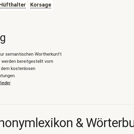
Hüfthalter
Korsage
ng
zur semantischen Wortherkunft
 werden bereitgestellt vom
, dem kostenlosen
utungen.
ieder
.
nonymlexikon & Wörterb