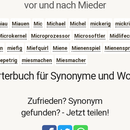
vor und nach Mieder
iau
Miauen
Mic
Michael
Michel
mickerig
mickr
Microkernel
Microprozessor
Microsoftler
Midlifec
en
miefig
Miefquirl
Miene
Mienenspiel
Mienensp
epetrig
miesmachen
Miesmacher
terbuch für Synonyme und W
Zufrieden? Synonym
gefunden? - Jetzt teilen!