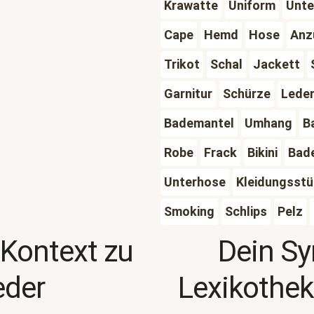
Krawatte
Uniform
Unte
Cape
Hemd
Hose
Anz
Trikot
Schal
Jackett
Garnitur
Schürze
Lede
Bademantel
Umhang
B
Robe
Frack
Bikini
Bad
Unterhose
Kleidungsst
Smoking
Schlips
Pelz
 Kontext zu
Dein S
eder
Lexikothek