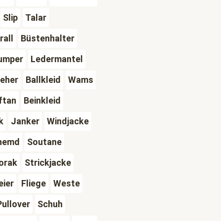
Slip
Talar
rall
Büstenhalter
umper
Ledermantel
ieher
Ballkleid
Wams
ftan
Beinkleid
k
Janker
Windjacke
hemd
Soutane
orak
Strickjacke
eier
Fliege
Weste
Pullover
Schuh