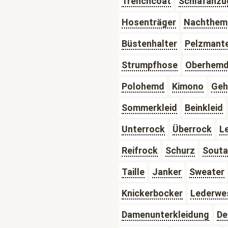
Trenchcoat
Schlafanzu
Hosenträger
Nachthem
Büstenhalter
Pelzmante
Strumpfhose
Oberhem
Polohemd
Kimono
Geh
Sommerkleid
Beinkleid
Unterrock
Überrock
L
Reifrock
Schurz
Souta
Taille
Janker
Sweater
Knickerbocker
Lederwe
Damenunterkleidung
De