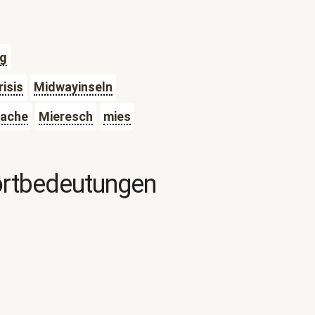
ig
risis
Midwayinseln
rache
Mieresch
mies
ortbedeutungen