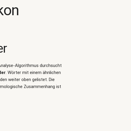
kon
er
t-Analyse-Algorithmus durchsucht
der
. Wörter mit einem ähnlichen
en weiter oben gelistet. Die
etymologische Zusammenhang ist