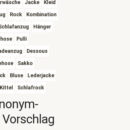
rwäsche
Jacke
Kleid
ug
Rock
Kombination
Schlafanzug
Hänger
rhose
Pulli
adeanzug
Dessous
ehose
Sakko
ück
Bluse
Lederjacke
Kittel
Schlafrock
ynonym-
 Vorschlag