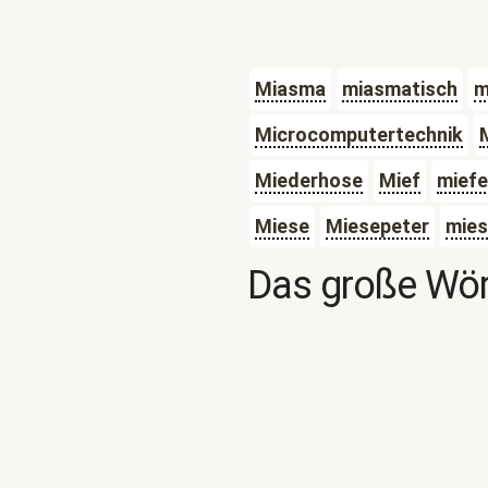
Miasma
miasmatisch
m
Microcomputertechnik
Miederhose
Mief
mief
Miese
Miesepeter
mies
Das große Wör