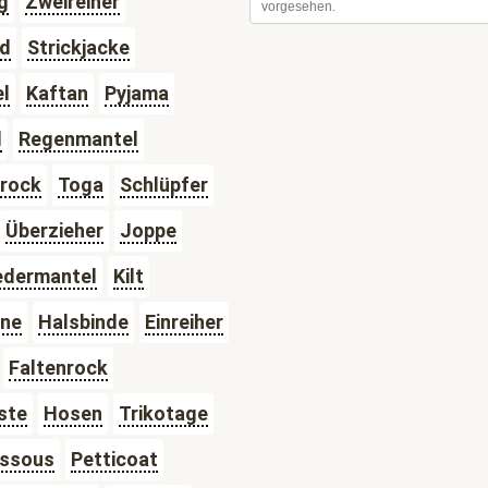
g
Zweireiher
d
Strickjacke
l
Kaftan
Pyjama
d
Regenmantel
rock
Toga
Schlüpfer
Überzieher
Joppe
edermantel
Kilt
ne
Halsbinde
Einreiher
Faltenrock
ste
Hosen
Trikotage
ssous
Petticoat