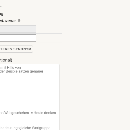
-
ag.
reibweise
☺
ITERES SYNONYM
tional)