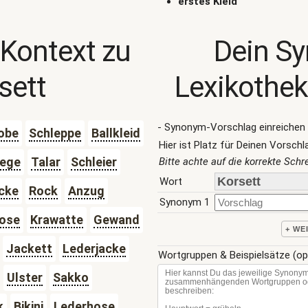
erstes Kleid
 Kontext zu
Dein S
sett
Lexikothek
- Synonym-Vorschlag einreichen 
obe
Schleppe
Ballkleid
Hier ist Platz für Deinen Vorschl
iege
Talar
Schleier
Bitte achte auf die korrekte Sch
Wort
cke
Rock
Anzug
Synonym 1
ose
Krawatte
Gewand
+ WE
Jackett
Lederjacke
Wortgruppen & Beispielsätze (op
Ulster
Sakko
k
Bikini
Lederhose