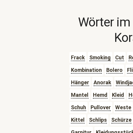
Wörter im
Kor
Frack
Smoking
Cut
R
Kombination
Bolero
Fl
Hänger
Anorak
Windja
Mantel
Hemd
Kleid
H
Schuh
Pullover
Weste
Kittel
Schlips
Schürze
Garnitur
Kleidungsstüc