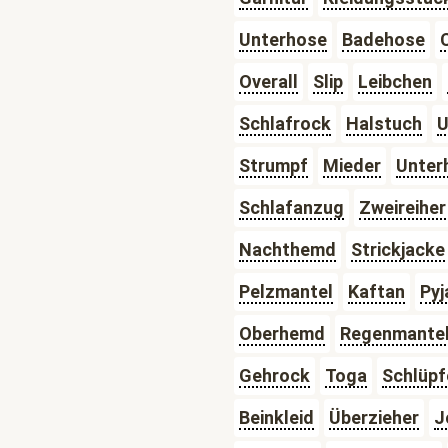
Unterhose
Badehose
Overall
Slip
Leibchen
Schlafrock
Halstuch
Strumpf
Mieder
Unter
Schlafanzug
Zweireiher
Nachthemd
Strickjacke
Pelzmantel
Kaftan
Py
Oberhemd
Regenmante
Gehrock
Toga
Schlüpf
Beinkleid
Überzieher
J