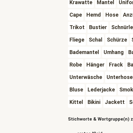
Krawatte
Mantel
Unifo
Cape
Hemd
Hose
Anz
Trikot
Bustier
Schnürle
Fliege
Schal
Schürze
Bademantel
Umhang
B
Robe
Hänger
Frack
B
Unterwäsche
Unterhose
Bluse
Lederjacke
Smok
Kittel
Bikini
Jackett
S
Stichworte & Wortgruppe(n) 