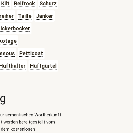
Kilt
Reifrock
Schurz
reiher
Taille
Janker
ickerbocker
ikotage
ssous
Petticoat
Hüfthalter
Hüftgürtel
ng
zur semantischen Wortherkunft
t werden bereitgestellt vom
, dem kostenlosen