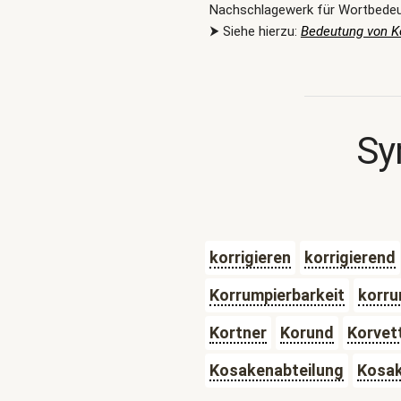
Nachschlagewerk für Wortbede
⮞ Siehe hierzu:
Bedeutung von K
Sy
korrigieren
korrigierend
Korrumpierbarkeit
korru
Kortner
Korund
Korvet
Kosakenabteilung
Kosak