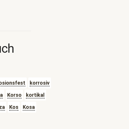
uch
osionsfest
korrosiv
ka
Korso
kortikal
za
Kos
Kosa