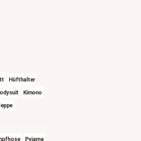
tt
Hüfthalter
odysuit
Kimono
leppe
mpfhose
Pyjama