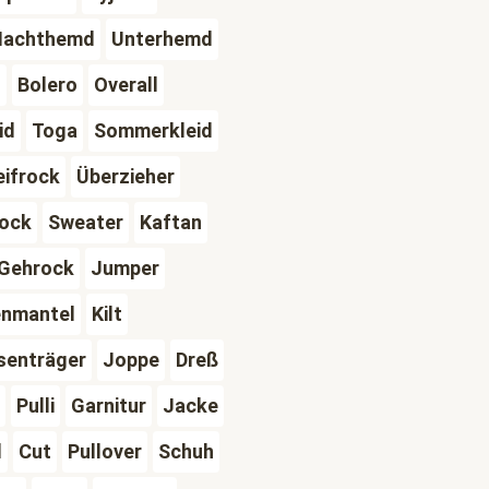
Nachthemd
Unterhemd
t
Bolero
Overall
id
Toga
Sommerkleid
eifrock
Überzieher
rock
Sweater
Kaftan
Gehrock
Jumper
nmantel
Kilt
senträger
Joppe
Dreß
Pulli
Garnitur
Jacke
d
Cut
Pullover
Schuh