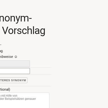
ynonym-
 Vorschlag
-
ag.
reibweise
☺
ITERES SYNONYM
tional)