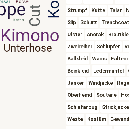
Strumpf
Kutte
Talar
Slip
Schurz
Trenchcoa
Ulster
Anorak
Brautkle
Zweireiher
Schlüpfer
R
Ballkleid
Wams
Falten
Beinkleid
Ledermantel
Janker
Windjacke
Rege
Oberhemd
Soutane
Ho
Schlafanzug
Strickjacke
Weste
Kostüm
Gewan