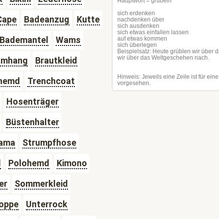
Cape
Badeanzug
Kutte
Bademantel
Wams
Umhang
Brautkleid
hemd
Trenchcoat
Hosenträger
Büstenhalter
jama
Strumpfhose
l
Polohemd
Kimono
er
Sommerkleid
oppe
Unterrock