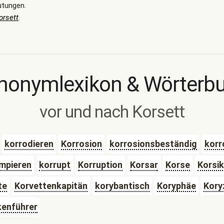
utungen.
orsett
.
nonymlexikon & Wörterb
vor und nach Korsett
korrodieren
Korrosion
korrosionsbeständig
korr
mpieren
korrupt
Korruption
Korsar
Korse
Korsi
te
Korvettenkapitän
korybantisch
Koryphäe
Kory
enführer