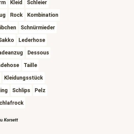
rm
Kleid
Schleier
ug
Rock
Kombination
ibchen
Schnürmieder
Sakko
Lederhose
adeanzug
Dessous
adehose
Taille
Kleidungsstück
ing
Schlips
Pelz
chlafrock
zu
Korsett