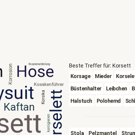
Beste Treffer für: Korsett
Korsage
Mieder
Korsele
Büstenhalter
Leibchen
B
Halstuch
Polohemd
Sch
Stola
Pelzmantel
Stru