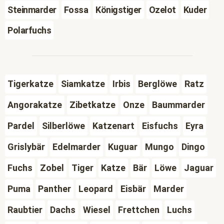
Steinmarder
Fossa
Königstiger
Ozelot
Kuder
Polarfuchs
Tigerkatze
Siamkatze
Irbis
Berglöwe
Ratz
Angorakatze
Zibetkatze
Onze
Baummarder
Pardel
Silberlöwe
Katzenart
Eisfuchs
Eyra
Grislybär
Edelmarder
Kuguar
Mungo
Dingo
Fuchs
Zobel
Tiger
Katze
Bär
Löwe
Jaguar
Puma
Panther
Leopard
Eisbär
Marder
Raubtier
Dachs
Wiesel
Frettchen
Luchs