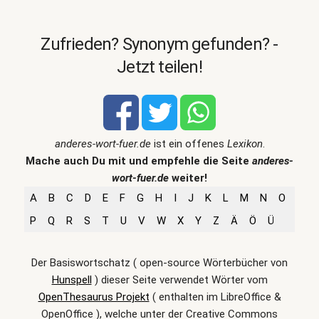
Zufrieden? Synonym gefunden? -
Jetzt teilen!
anderes-wort-fuer.de
ist ein offenes
Lexikon
.
Mache auch Du mit und empfehle die Seite
anderes-
wort-fuer.de
weiter!
A
B
C
D
E
F
G
H
I
J
K
L
M
N
O
P
Q
R
S
T
U
V
W
X
Y
Z
Ä
Ö
Ü
Der Basiswortschatz ( open-source Wörterbücher von
Hunspell
) dieser Seite verwendet Wörter vom
OpenThesaurus Projekt
( enthalten im LibreOffice &
OpenOffice ), welche unter der Creative Commons