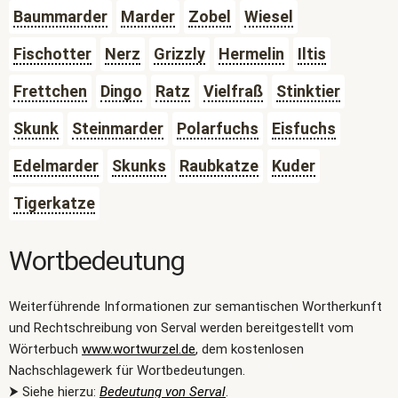
Baummarder
Marder
Zobel
Wiesel
Fischotter
Nerz
Grizzly
Hermelin
Iltis
Frettchen
Dingo
Ratz
Vielfraß
Stinktier
Skunk
Steinmarder
Polarfuchs
Eisfuchs
Edelmarder
Skunks
Raubkatze
Kuder
Tigerkatze
Wortbedeutung
Weiterführende Informationen zur semantischen Wortherkunft
und Rechtschreibung von Serval werden bereitgestellt vom
Wörterbuch
www.wortwurzel.de
, dem kostenlosen
Nachschlagewerk für Wortbedeutungen.
⮞ Siehe hierzu:
Bedeutung von Serval
.