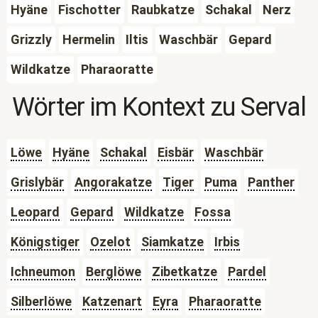
Hyäne
Fischotter
Raubkatze
Schakal
Nerz
Grizzly
Hermelin
Iltis
Waschbär
Gepard
Wildkatze
Pharaoratte
Wörter im Kontext zu
Serval
Löwe
Hyäne
Schakal
Eisbär
Waschbär
Grislybär
Angorakatze
Tiger
Puma
Panther
Leopard
Gepard
Wildkatze
Fossa
Königstiger
Ozelot
Siamkatze
Irbis
Ichneumon
Berglöwe
Zibetkatze
Pardel
Silberlöwe
Katzenart
Eyra
Pharaoratte