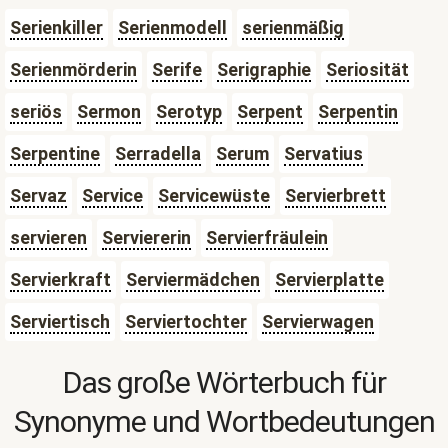
Serienkiller
Serienmodell
serienmäßig
Serienmörderin
Serife
Serigraphie
Seriosität
seriös
Sermon
Serotyp
Serpent
Serpentin
Serpentine
Serradella
Serum
Servatius
Servaz
Service
Servicewüste
Servierbrett
servieren
Serviererin
Servierfräulein
Servierkraft
Serviermädchen
Servierplatte
Serviertisch
Serviertochter
Servierwagen
Das große Wörterbuch für
Synonyme und Wortbedeutungen