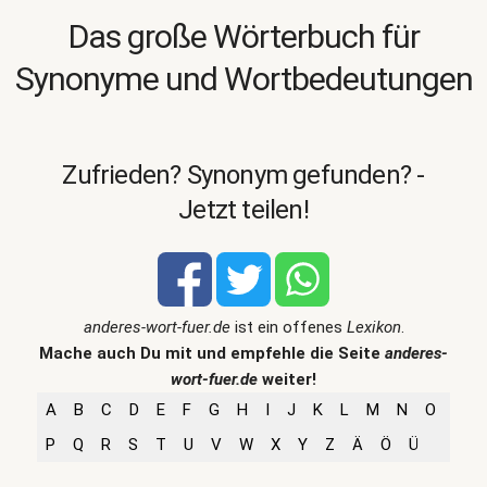
Das große Wörterbuch für
Synonyme und Wortbedeutungen
Zufrieden? Synonym gefunden? -
Jetzt teilen!
anderes-wort-fuer.de
ist ein offenes
Lexikon
.
Mache auch Du mit und empfehle die Seite
anderes-
wort-fuer.de
weiter!
A
B
C
D
E
F
G
H
I
J
K
L
M
N
O
P
Q
R
S
T
U
V
W
X
Y
Z
Ä
Ö
Ü