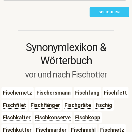
SPEICHERN
Synonymlexikon &
Wörterbuch
vor und nach Fischotter
Fischernetz
Fischersmann
Fischfang
Fischfett
Fischfilet
Fischfänger
Fischgräte
fischig
Fischkalter
Fischkonserve
Fischkopp
Fischkutter
Fischmarder
Fischmehl
Fischnetz