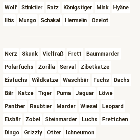
Wolf
Stinktier
Ratz
Königstiger
Mink
Hyäne
Iltis
Mungo
Schakal
Hermelin
Ozelot
Nerz
Skunk
Vielfraß
Frett
Baummarder
Polarfuchs
Zorilla
Serval
Zibetkatze
Eisfuchs
Wildkatze
Waschbär
Fuchs
Dachs
Bär
Katze
Tiger
Puma
Jaguar
Löwe
Panther
Raubtier
Marder
Wiesel
Leopard
Eisbär
Zobel
Steinmarder
Luchs
Frettchen
Dingo
Grizzly
Otter
Ichneumon