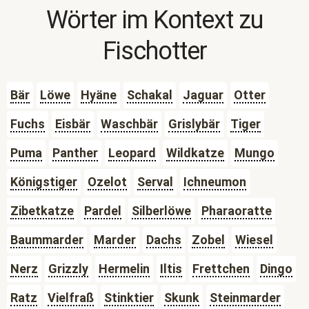
Wörter im Kontext zu
Fischotter
Bär
Löwe
Hyäne
Schakal
Jaguar
Otter
Fuchs
Eisbär
Waschbär
Grislybär
Tiger
Puma
Panther
Leopard
Wildkatze
Mungo
Königstiger
Ozelot
Serval
Ichneumon
Zibetkatze
Pardel
Silberlöwe
Pharaoratte
Baummarder
Marder
Dachs
Zobel
Wiesel
Nerz
Grizzly
Hermelin
Iltis
Frettchen
Dingo
Ratz
Vielfraß
Stinktier
Skunk
Steinmarder