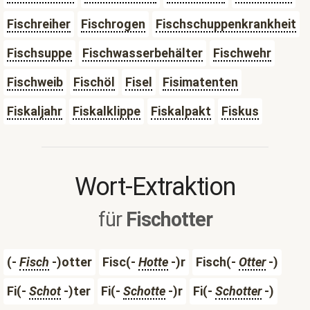
Fischreiher
Fischrogen
Fischschuppenkrankheit
Fischsuppe
Fischwasserbehälter
Fischwehr
Fischweib
Fischöl
Fisel
Fisimatenten
Fiskaljahr
Fiskalklippe
Fiskalpakt
Fiskus
Wort-Extraktion
für
Fischotter
(-
Fisch
-)otter
Fisc(-
Hotte
-)r
Fisch(-
Otter
-)
Fi(-
Schot
-)ter
Fi(-
Schotte
-)r
Fi(-
Schotter
-)