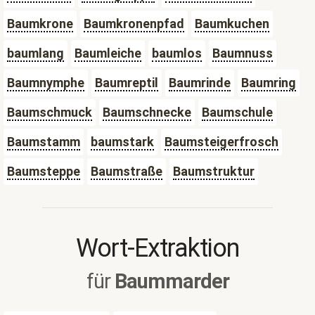
Baumkrone
Baumkronenpfad
Baumkuchen
baumlang
Baumleiche
baumlos
Baumnuss
Baumnymphe
Baumreptil
Baumrinde
Baumring
Baumschmuck
Baumschnecke
Baumschule
Baumstamm
baumstark
Baumsteigerfrosch
Baumsteppe
Baumstraße
Baumstruktur
Wort-Extraktion
für
Baummarder