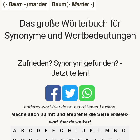
(-
Baum
-)marder
Baum(-
Marder
-)
Das große Wörterbuch für
Synonyme und Wortbedeutungen
Zufrieden? Synonym gefunden? -
Jetzt teilen!
anderes-wort-fuer.de
ist ein offenes
Lexikon
.
Mache auch Du mit und empfehle die Seite
anderes-
wort-fuer.de
weiter!
A
B
C
D
E
F
G
H
I
J
K
L
M
N
O