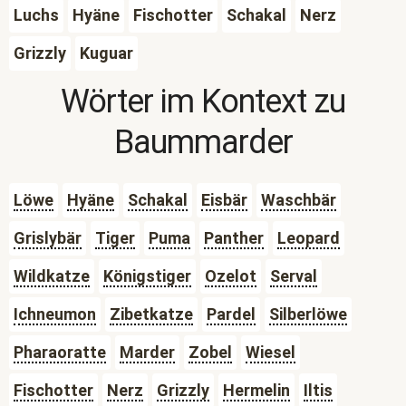
Luchs
Hyäne
Fischotter
Schakal
Nerz
Grizzly
Kuguar
Wörter im Kontext zu
Baummarder
Löwe
Hyäne
Schakal
Eisbär
Waschbär
Grislybär
Tiger
Puma
Panther
Leopard
Wildkatze
Königstiger
Ozelot
Serval
Ichneumon
Zibetkatze
Pardel
Silberlöwe
Pharaoratte
Marder
Zobel
Wiesel
Fischotter
Nerz
Grizzly
Hermelin
Iltis