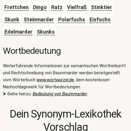
Frettchen
Dingo
Ratz
Vielfraß
Stinktier
Skunk
Steinmarder
Polarfuchs
Eisfuchs
Edelmarder
Skunks
Wortbedeutung
Weiterführende Informationen zur semantischen Wortherkunft
und Rechtschreibung von Baummarder werden bereitgestellt
vom Wörterbuch
www.wortwurzel.de
, dem kostenlosen
Nachschlagewerk für Wortbedeutungen.
⮞ Siehe hierzu:
Bedeutung von Baummarder
.
Dein Synonym-Lexikothek
Vorschlag