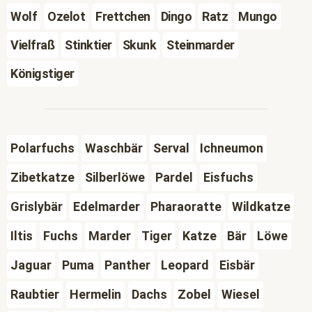
Wolf
Ozelot
Frettchen
Dingo
Ratz
Mungo
Vielfraß
Stinktier
Skunk
Steinmarder
Königstiger
Polarfuchs
Waschbär
Serval
Ichneumon
Zibetkatze
Silberlöwe
Pardel
Eisfuchs
Grislybär
Edelmarder
Pharaoratte
Wildkatze
Iltis
Fuchs
Marder
Tiger
Katze
Bär
Löwe
Jaguar
Puma
Panther
Leopard
Eisbär
Raubtier
Hermelin
Dachs
Zobel
Wiesel