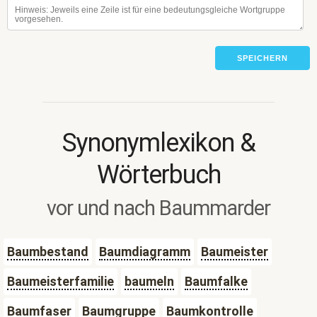
SPEICHERN
Synonymlexikon &
Wörterbuch
vor und nach Baummarder
Baumbestand
Baumdiagramm
Baumeister
Baumeisterfamilie
baumeln
Baumfalke
Baumfaser
Baumgruppe
Baumkontrolle