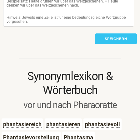
SPEICHERN
Synonymlexikon &
Wörterbuch
vor und nach Pharaoratte
phantasiereich
phantasieren
phantasievoll
Phantasievorstellung
Phantasma