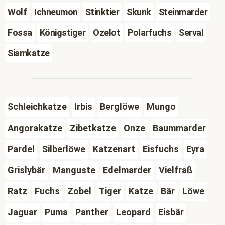
Wolf
Ichneumon
Stinktier
Skunk
Steinmarder
Fossa
Königstiger
Ozelot
Polarfuchs
Serval
Siamkatze
Schleichkatze
Irbis
Berglöwe
Mungo
Angorakatze
Zibetkatze
Onze
Baummarder
Pardel
Silberlöwe
Katzenart
Eisfuchs
Eyra
Grislybär
Manguste
Edelmarder
Vielfraß
Ratz
Fuchs
Zobel
Tiger
Katze
Bär
Löwe
Jaguar
Puma
Panther
Leopard
Eisbär