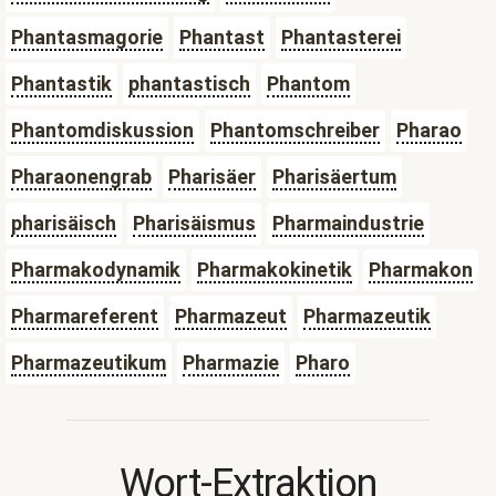
Phantasmagorie
Phantast
Phantasterei
Phantastik
phantastisch
Phantom
Phantomdiskussion
Phantomschreiber
Pharao
Pharaonengrab
Pharisäer
Pharisäertum
pharisäisch
Pharisäismus
Pharmaindustrie
Pharmakodynamik
Pharmakokinetik
Pharmakon
Pharmareferent
Pharmazeut
Pharmazeutik
Pharmazeutikum
Pharmazie
Pharo
Wort-Extraktion