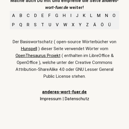
Mache auch Du mit und empfehle die Seite
anderes-
wort-fuer.de
weiter!
A
B
C
D
E
F
G
H
I
J
K
L
M
N
O
P
Q
R
S
T
U
V
W
X
Y
Z
Ä
Ö
Ü
Der Basiswortschatz ( open-source Wörterbücher von
Hunspell
) dieser Seite verwendet Wörter vom
OpenThesaurus Projekt
( enthalten im LibreOffice &
OpenOffice ), welche unter der Creative Commons
Attribution-ShareAlike 4.0 oder GNU Lesser General
Public License stehen.
anderes-wort-fuer.de
Impressum
|
Datenschutz