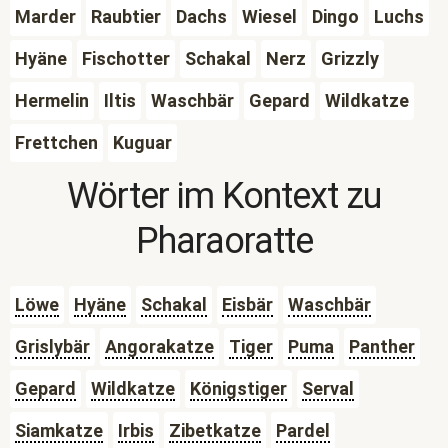
Marder
Raubtier
Dachs
Wiesel
Dingo
Luchs
Hyäne
Fischotter
Schakal
Nerz
Grizzly
Hermelin
Iltis
Waschbär
Gepard
Wildkatze
Frettchen
Kuguar
Wörter im Kontext zu
Pharaoratte
Löwe
Hyäne
Schakal
Eisbär
Waschbär
Grislybär
Angorakatze
Tiger
Puma
Panther
Gepard
Wildkatze
Königstiger
Serval
Siamkatze
Irbis
Zibetkatze
Pardel