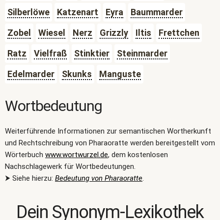
Silberlöwe
Katzenart
Eyra
Baummarder
Zobel
Wiesel
Nerz
Grizzly
Iltis
Frettchen
Ratz
Vielfraß
Stinktier
Steinmarder
Edelmarder
Skunks
Manguste
Wortbedeutung
Weiterführende Informationen zur semantischen Wortherkunft
und Rechtschreibung von Pharaoratte werden bereitgestellt vom
Wörterbuch
www.wortwurzel.de
, dem kostenlosen
Nachschlagewerk für Wortbedeutungen.
⮞ Siehe hierzu:
Bedeutung von Pharaoratte
.
Dein Synonym-Lexikothek