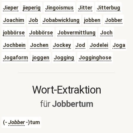
Jieper
jieperig
Jingoismus
Jitter
Jitterbug
Joachim
Job
Jobabwicklung
jobben
Jobber
jobbörse
Jobbörse
Jobvermittlung
Joch
Jochbein
Jochen
Jockey
Jod
Jodelei
Joga
Jogaform
joggen
Jogging
Jogginghose
Wort-Extraktion
für
Jobbertum
(-
Jobber
-)tum