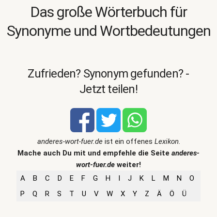
Das große Wörterbuch für
Synonyme und Wortbedeutungen
Zufrieden? Synonym gefunden? -
Jetzt teilen!
anderes-wort-fuer.de
ist ein offenes
Lexikon
.
Mache auch Du mit und empfehle die Seite
anderes-
wort-fuer.de
weiter!
A
B
C
D
E
F
G
H
I
J
K
L
M
N
O
P
Q
R
S
T
U
V
W
X
Y
Z
Ä
Ö
Ü