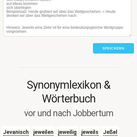
SPEICHERN
Synonymlexikon &
Wörterbuch
vor und nach Jobbertum
Jevanisch
jeweilen
jeweilig
jeweils
Jeßel