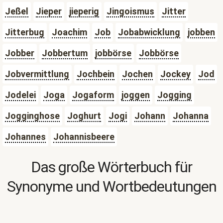
Jeßel
Jieper
jieperig
Jingoismus
Jitter
Jitterbug
Joachim
Job
Jobabwicklung
jobben
Jobber
Jobbertum
jobbörse
Jobbörse
Jobvermittlung
Jochbein
Jochen
Jockey
Jod
Jodelei
Joga
Jogaform
joggen
Jogging
Jogginghose
Joghurt
Jogi
Johann
Johanna
Johannes
Johannisbeere
Das große Wörterbuch für
Synonyme und Wortbedeutungen