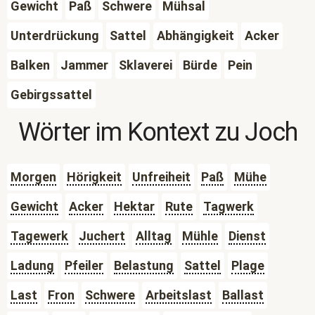
Gewicht
Paß
Schwere
Mühsal
Unterdrückung
Sattel
Abhängigkeit
Acker
Balken
Jammer
Sklaverei
Bürde
Pein
Gebirgssattel
Wörter im Kontext zu
Joch
Morgen
Hörigkeit
Unfreiheit
Paß
Mühe
Gewicht
Acker
Hektar
Rute
Tagwerk
Tagewerk
Juchert
Alltag
Mühle
Dienst
Ladung
Pfeiler
Belastung
Sattel
Plage
Last
Fron
Schwere
Arbeitslast
Ballast