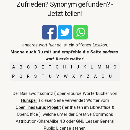
Zufrieden? Synonym gefunden? -
Jetzt teilen!
anderes-wort-fuer.de
ist ein offenes
Lexikon
.
Mache auch Du mit und empfehle die Seite
anderes-
wort-fuer.de
weiter!
A
B
C
D
E
F
G
H
I
J
K
L
M
N
O
P
Q
R
S
T
U
V
W
X
Y
Z
Ä
Ö
Ü
Der Basiswortschatz ( open-source Wörterbücher von
Hunspell
) dieser Seite verwendet Wörter vom
OpenThesaurus Projekt
( enthalten im LibreOffice &
OpenOffice ), welche unter der Creative Commons
Attribution-ShareAlike 4.0 oder GNU Lesser General
Public License stehen.