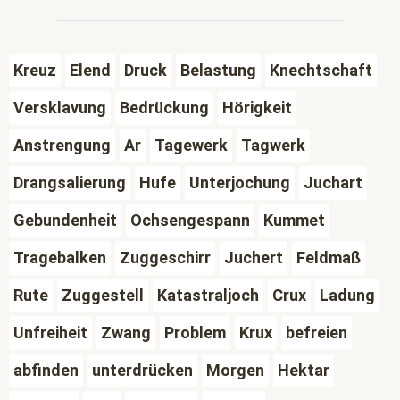
Kreuz
Elend
Druck
Belastung
Knechtschaft
Versklavung
Bedrückung
Hörigkeit
Anstrengung
Ar
Tagewerk
Tagwerk
Drangsalierung
Hufe
Unterjochung
Juchart
Gebundenheit
Ochsengespann
Kummet
Tragebalken
Zuggeschirr
Juchert
Feldmaß
Rute
Zuggestell
Katastraljoch
Crux
Ladung
Unfreiheit
Zwang
Problem
Krux
befreien
abfinden
unterdrücken
Morgen
Hektar