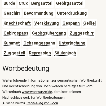
Bürde
Crux
Bergsattel
Gebirgssattel
Geschirr
Bevormundung
Unterdrückung
Knechtschaft
Versklavung
Gespann
Geißel
Gebirgspass
Gebirgsübergang
Zuggeschirr
Kummet
Ochsengespann
Unterjochung
Zuggestell
Repression
Säulenjoch
Wortbedeutung
Weiterführende Informationen zur semantischen Wortherkunft
und Rechtschreibung von Joch werden bereitgestellt vom
Wörterbuch
www.wortwurzel.de
, dem kostenlosen
Nachschlagewerk für Wortbedeutungen.
⮞ Siehe hierzu:
Bedeutung von Joch
.