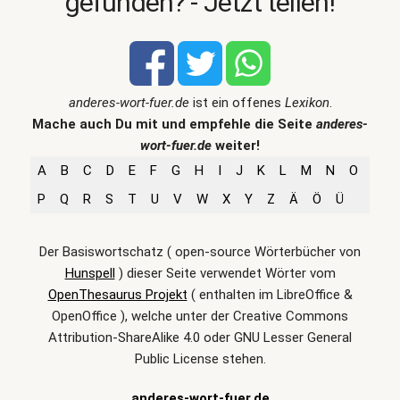
gefunden? - Jetzt teilen!
anderes-wort-fuer.de
ist ein offenes
Lexikon
.
Mache auch Du mit und empfehle die Seite
anderes-
wort-fuer.de
weiter!
A
B
C
D
E
F
G
H
I
J
K
L
M
N
O
P
Q
R
S
T
U
V
W
X
Y
Z
Ä
Ö
Ü
Der Basiswortschatz ( open-source Wörterbücher von
Hunspell
) dieser Seite verwendet Wörter vom
OpenThesaurus Projekt
( enthalten im LibreOffice &
OpenOffice ), welche unter der Creative Commons
Attribution-ShareAlike 4.0 oder GNU Lesser General
Public License stehen.
anderes-wort-fuer.de