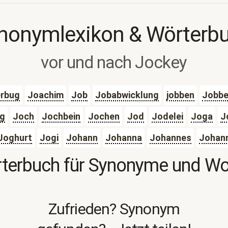
nonymlexikon & Wörterb
vor und nach Jockey
erbug
Joachim
Job
Jobabwicklung
jobben
Jobbe
ng
Joch
Jochbein
Jochen
Jod
Jodelei
Joga
J
Joghurt
Jogi
Johann
Johanna
Johannes
Johann
terbuch für Synonyme und W
Zufrieden? Synonym