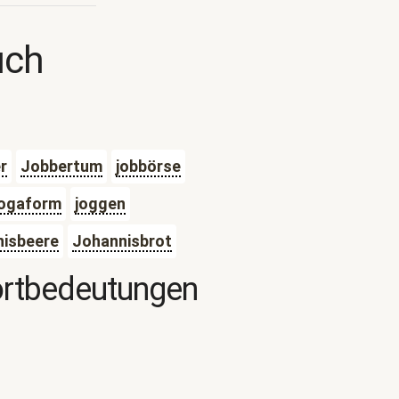
uch
r
Jobbertum
jobbörse
ogaform
joggen
isbeere
Johannisbrot
ortbedeutungen