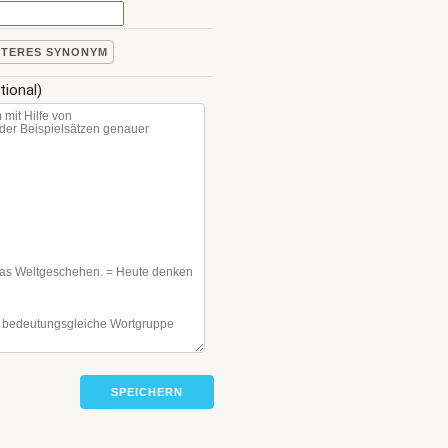
ITERES SYNONYM
tional)
SPEICHERN