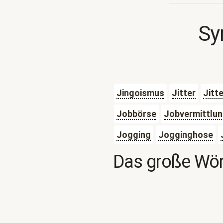
Sy
Jingoismus
Jitter
Jitt
Jobbörse
Jobvermittlu
Jogging
Jogginghose
Das große Wör