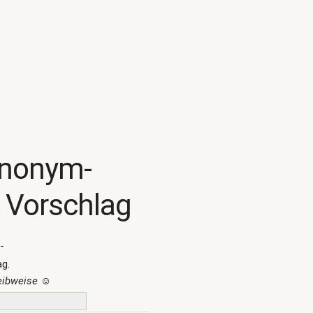
ynonym-
 Vorschlag
-
ag.
reibweise
☺