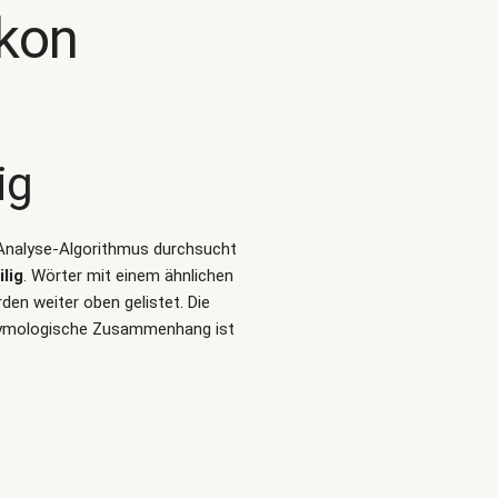
ikon
ig
t-Analyse-Algorithmus durchsucht
ilig
. Wörter mit einem ähnlichen
en weiter oben gelistet. Die
 etymologische Zusammenhang ist