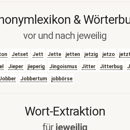
nonymlexikon & Wörterb
vor und nach jeweilig
ton
Jetset
Jett
Jette
jetten
jetzig
jetzo
jetz
el
Jieper
jieperig
Jingoismus
Jitter
Jitterbug
Jobber
Jobbertum
jobbörse
Wort-Extraktion
für
jeweilig