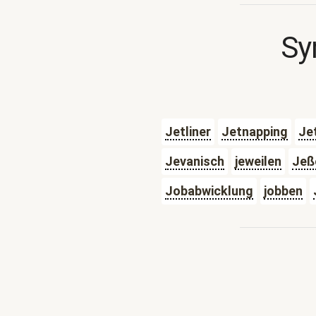
Sy
Jetliner
Jetnapping
Je
Jevanisch
jeweilen
Jeß
Jobabwicklung
jobben