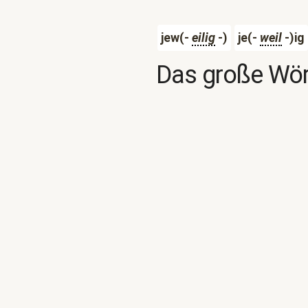
jew(-
eilig
-)
je(-
weil
-)ig
Das große Wör