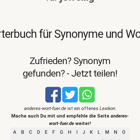
terbuch für Synonyme und W
Zufrieden? Synonym
gefunden? - Jetzt teilen!
anderes-wort-fuer.de
ist ein offenes
Lexikon
.
Mache auch Du mit und empfehle die Seite
anderes-
wort-fuer.de
weiter!
A
B
C
D
E
F
G
H
I
J
K
L
M
N
O