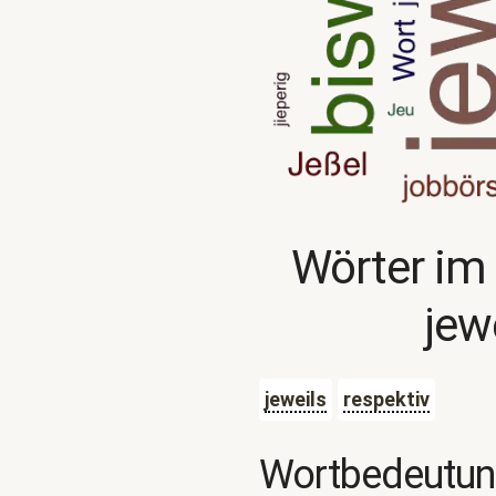
Wörter im
jew
jeweils
respektiv
Wortbedeutu