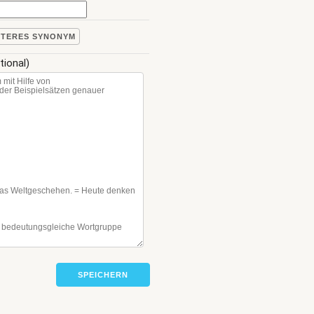
ITERES SYNONYM
tional)
SPEICHERN