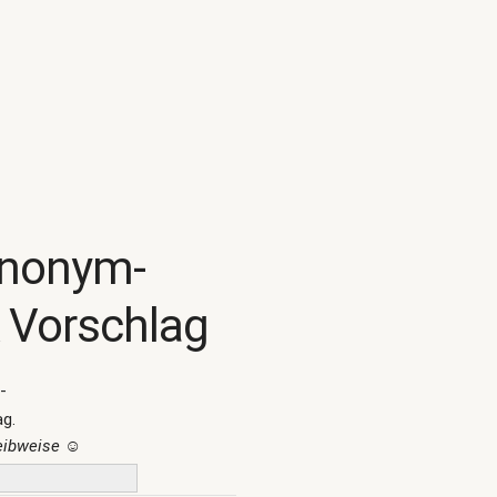
ynonym-
 Vorschlag
-
ag.
reibweise
☺