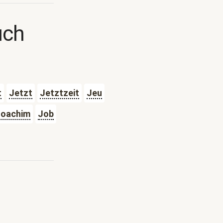
uch
t
Jetzt
Jetztzeit
Jeu
Joachim
Job