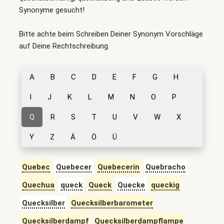
Synonyme gesucht!
Bitte achte beim Schreiben Deiner Synonym Vorschläge
auf Deine Rechtschreibung.
A
B
C
D
E
F
G
H
I
J
K
L
M
N
O
P
Q
R
S
T
U
V
W
X
Y
Z
Ä
Ö
Ü
Quebec
Quebecer
Quebecerin
Quebracho
Quechua
queck
Queck
Quecke
queckig
Quecksilber
Quecksilberbarometer
Quecksilberdampf
Quecksilberdampflampe