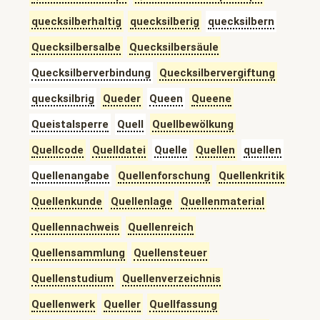
quecksilberhaltig
quecksilberig
quecksilbern
Quecksilbersalbe
Quecksilbersäule
Quecksilberverbindung
Quecksilbervergiftung
quecksilbrig
Queder
Queen
Queene
Queistalsperre
Quell
Quellbewölkung
Quellcode
Quelldatei
Quelle
Quellen
quellen
Quellenangabe
Quellenforschung
Quellenkritik
Quellenkunde
Quellenlage
Quellenmaterial
Quellennachweis
Quellenreich
Quellensammlung
Quellensteuer
Quellenstudium
Quellenverzeichnis
Quellenwerk
Queller
Quellfassung