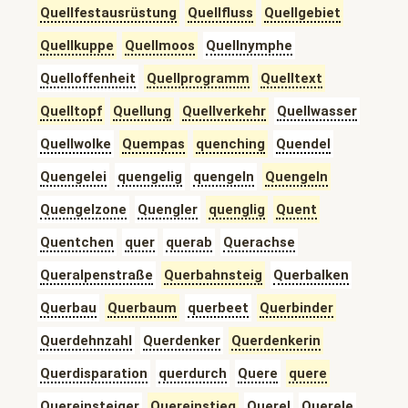
Quellfestausrüstung
Quellfluss
Quellgebiet
Quellkuppe
Quellmoos
Quellnymphe
Quelloffenheit
Quellprogramm
Quelltext
Quelltopf
Quellung
Quellverkehr
Quellwasser
Quellwolke
Quempas
quenching
Quendel
Quengelei
quengelig
quengeln
Quengeln
Quengelzone
Quengler
quenglig
Quent
Quentchen
quer
querab
Querachse
Queralpenstraße
Querbahnsteig
Querbalken
Querbau
Querbaum
querbeet
Querbinder
Querdehnzahl
Querdenker
Querdenkerin
Querdisparation
querdurch
Quere
quere
Quereinsteiger
Quereinstieg
Querel
Querele