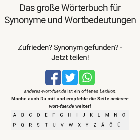
Das große Wörterbuch für
Synonyme und Wortbedeutungen
Zufrieden? Synonym gefunden? -
Jetzt teilen!
anderes-wort-fuer.de
ist ein offenes
Lexikon
.
Mache auch Du mit und empfehle die Seite
anderes-
wort-fuer.de
weiter!
A
B
C
D
E
F
G
H
I
J
K
L
M
N
O
P
Q
R
S
T
U
V
W
X
Y
Z
Ä
Ö
Ü