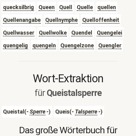
quecksilbrig
Queen
Quell
Quelle
quellen
Quellenangabe
Quellnymphe
Quelloffenheit
Quellwasser
Quellwolke
Quendel
Quengelei
quengelig
quengeln
Quengelzone
Quengler
Wort-Extraktion
für
Queistalsperre
Queistal(-
Sperre
-)
Queis(-
Talsperre
-)
Das große Wörterbuch für