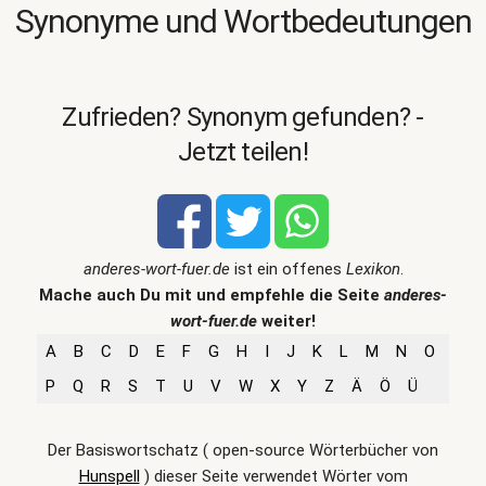
Synonyme und Wortbedeutungen
Zufrieden? Synonym gefunden? -
Jetzt teilen!
anderes-wort-fuer.de
ist ein offenes
Lexikon
.
Mache auch Du mit und empfehle die Seite
anderes-
wort-fuer.de
weiter!
A
B
C
D
E
F
G
H
I
J
K
L
M
N
O
P
Q
R
S
T
U
V
W
X
Y
Z
Ä
Ö
Ü
Der Basiswortschatz ( open-source Wörterbücher von
Hunspell
) dieser Seite verwendet Wörter vom