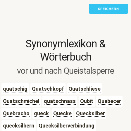
SPEICHERN
Synonymlexikon &
Wörterbuch
vor und nach Queistalsperre
quatschig
Quatschkopf
Quatschliese
Quatschmichel
quatschnass
Qubit
Quebecer
Quebracho
queck
Quecke
Quecksilber
quecksilbern
Quecksilberverbindung