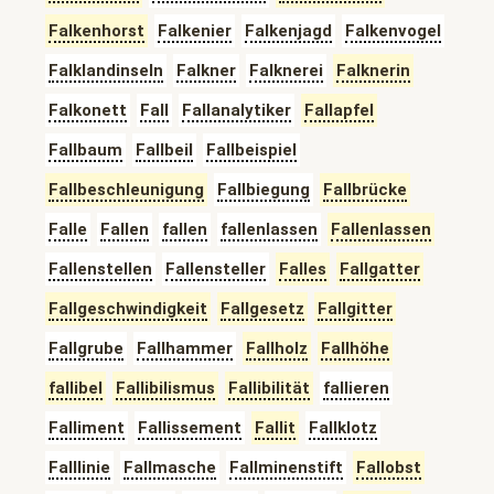
Falkenhorst
Falkenier
Falkenjagd
Falkenvogel
Falklandinseln
Falkner
Falknerei
Falknerin
Falkonett
Fall
Fallanalytiker
Fallapfel
Fallbaum
Fallbeil
Fallbeispiel
Fallbeschleunigung
Fallbiegung
Fallbrücke
Falle
Fallen
fallen
fallenlassen
Fallenlassen
Fallenstellen
Fallensteller
Falles
Fallgatter
Fallgeschwindigkeit
Fallgesetz
Fallgitter
Fallgrube
Fallhammer
Fallholz
Fallhöhe
fallibel
Fallibilismus
Fallibilität
fallieren
Falliment
Fallissement
Fallit
Fallklotz
Falllinie
Fallmasche
Fallminenstift
Fallobst