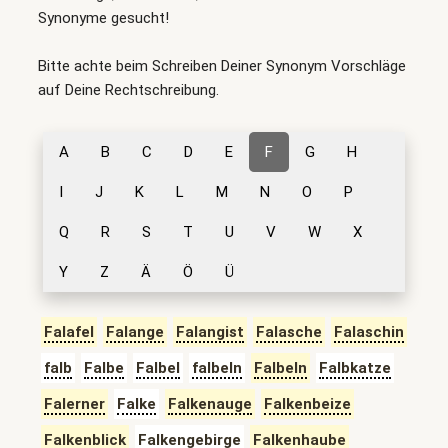
Synonyme gesucht!
Bitte achte beim Schreiben Deiner Synonym Vorschläge
auf Deine Rechtschreibung.
A
B
C
D
E
F
G
H
I
J
K
L
M
N
O
P
Q
R
S
T
U
V
W
X
Y
Z
Ä
Ö
Ü
Falafel
Falange
Falangist
Falasche
Falaschin
falb
Falbe
Falbel
falbeln
Falbeln
Falbkatze
Falerner
Falke
Falkenauge
Falkenbeize
Falkenblick
Falkengebirge
Falkenhaube