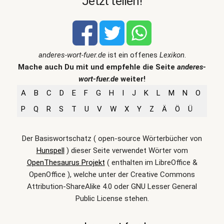
Jetzt teilen!
anderes-wort-fuer.de
ist ein offenes
Lexikon
.
Mache auch Du mit und empfehle die Seite
anderes-
wort-fuer.de
weiter!
A
B
C
D
E
F
G
H
I
J
K
L
M
N
O
P
Q
R
S
T
U
V
W
X
Y
Z
Ä
Ö
Ü
Der Basiswortschatz ( open-source Wörterbücher von
Hunspell
) dieser Seite verwendet Wörter vom
OpenThesaurus Projekt
( enthalten im LibreOffice &
OpenOffice ), welche unter der Creative Commons
Attribution-ShareAlike 4.0 oder GNU Lesser General
Public License stehen.