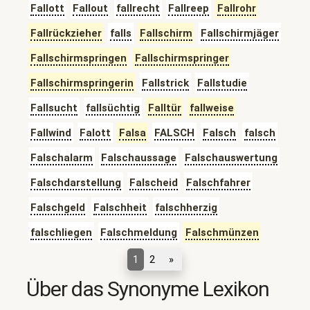
Fallott
Fallout
fallrecht
Fallreep
Fallrohr
Fallrückzieher
falls
Fallschirm
Fallschirmjäger
Fallschirmspringen
Fallschirmspringer
Fallschirmspringerin
Fallstrick
Fallstudie
Fallsucht
fallsüchtig
Falltür
fallweise
Fallwind
Falott
Falsa
FALSCH
Falsch
falsch
Falschalarm
Falschaussage
Falschauswertung
Falschdarstellung
Falscheid
Falschfahrer
Falschgeld
Falschheit
falschherzig
falschliegen
Falschmeldung
Falschmünzen
1
2
»
Über das Synonyme Lexikon