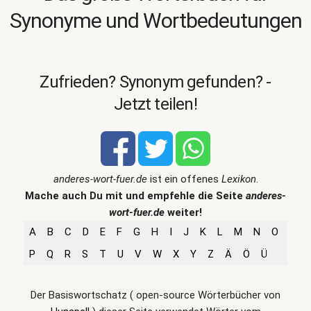
Synonyme und Wortbedeutungen
Zufrieden? Synonym gefunden? -
Jetzt teilen!
anderes-wort-fuer.de
ist ein offenes
Lexikon
.
Mache auch Du mit und empfehle die Seite
anderes-
wort-fuer.de
weiter!
A
B
C
D
E
F
G
H
I
J
K
L
M
N
O
P
Q
R
S
T
U
V
W
X
Y
Z
Ä
Ö
Ü
Der Basiswortschatz ( open-source Wörterbücher von