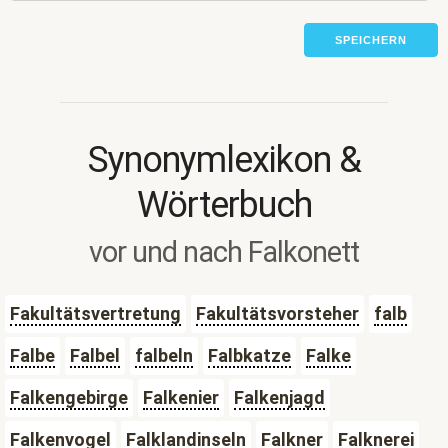
SPEICHERN
Synonymlexikon &
Wörterbuch
vor und nach Falkonett
Fakultätsvertretung
Fakultätsvorsteher
falb
Falbe
Falbel
falbeln
Falbkatze
Falke
Falkengebirge
Falkenier
Falkenjagd
Falkenvogel
Falklandinseln
Falkner
Falknerei