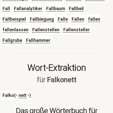
Fall
Fallanalytiker
Fallbaum
Fallbeil
Fallbeispiel
Fallbiegung
Falle
Fallen
fallen
fallenlassen
Fallenstellen
Fallensteller
Fallgrube
Fallhammer
Wort-Extraktion
für
Falkonett
Falko(-
nett
-)
Das große Wörterbuch für