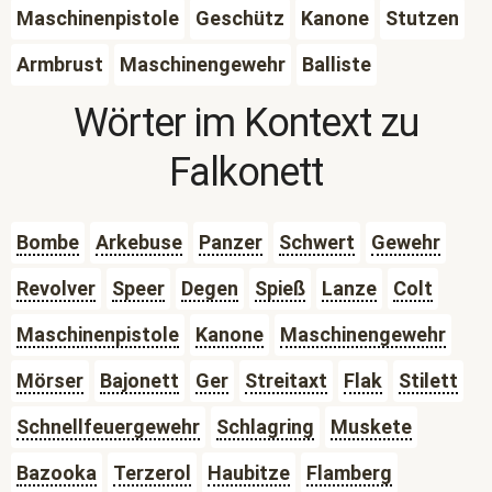
Maschinenpistole
Geschütz
Kanone
Stutzen
Armbrust
Maschinengewehr
Balliste
Wörter im Kontext zu
Falkonett
Bombe
Arkebuse
Panzer
Schwert
Gewehr
Revolver
Speer
Degen
Spieß
Lanze
Colt
Maschinenpistole
Kanone
Maschinengewehr
Mörser
Bajonett
Ger
Streitaxt
Flak
Stilett
Schnellfeuergewehr
Schlagring
Muskete
Bazooka
Terzerol
Haubitze
Flamberg