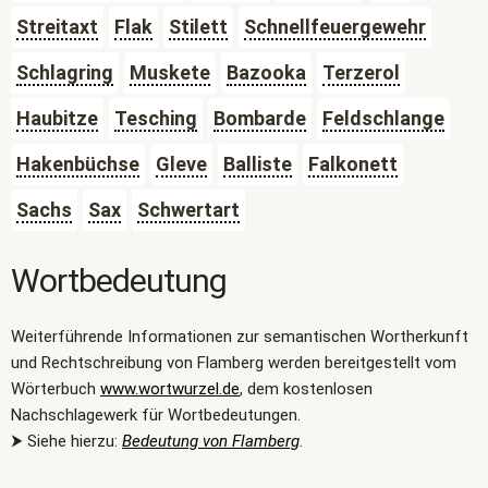
Streitaxt
Flak
Stilett
Schnellfeuergewehr
Schlagring
Muskete
Bazooka
Terzerol
Haubitze
Tesching
Bombarde
Feldschlange
Hakenbüchse
Gleve
Balliste
Falkonett
Sachs
Sax
Schwertart
Wortbedeutung
Weiterführende Informationen zur semantischen Wortherkunft
und Rechtschreibung von Flamberg werden bereitgestellt vom
Wörterbuch
www.wortwurzel.de
, dem kostenlosen
Nachschlagewerk für Wortbedeutungen.
⮞ Siehe hierzu:
Bedeutung von Flamberg
.