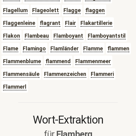
Flagellum
Flageolett
Flagge
flaggen
Flaggenleine
flagrant
Flair
Flakartillerie
Flakon
Flambeau
Flamboyant
Flamboyantstil
Flame
Flamingo
Flamländer
Flamme
flammen
Flammenblume
flammend
Flammenmeer
Flammensäule
Flammenzeichen
Flammeri
Flammerl
Wort-Extraktion
für
Flamberg