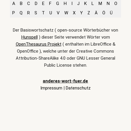
A
B
C
D
E
F
G
H
I
J
K
L
M
N
O
P
Q
R
S
T
U
V
W
X
Y
Z
Ä
Ö
Ü
Der Basiswortschatz ( open-source Wörterbücher von
Hunspell
) dieser Seite verwendet Wörter vom
OpenThesaurus Projekt
( enthalten im LibreOffice &
OpenOffice ), welche unter der Creative Commons
Attribution-ShareAlike 4.0 oder GNU Lesser General
Public License stehen.
anderes-wort-fuer.de
Impressum
|
Datenschutz