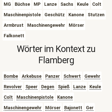
MG
Büchse
MP
Lanze
Sachs
Keule
Colt
Maschinenpistole
Geschütz
Kanone
Stutzen
Armbrust
Maschinengewehr
Mörser
Falkonett
Wörter im Kontext zu
Flamberg
Bombe
Arkebuse
Panzer
Schwert
Gewehr
Revolver
Speer
Degen
Spieß
Lanze
Keule
Colt
Maschinenpistole
Kanone
Maschinengewehr
Mörser
Bajonett
Ger