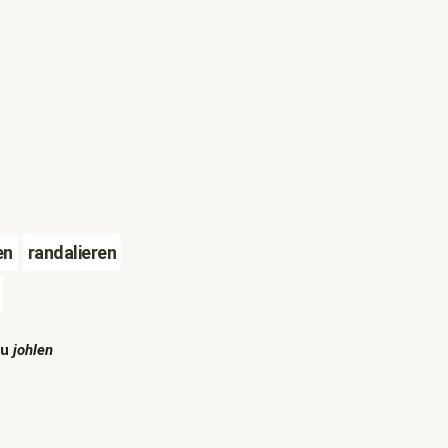
en
randalieren
zu
johlen