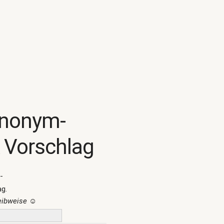
ynonym-
 Vorschlag
-
ag.
reibweise
☺