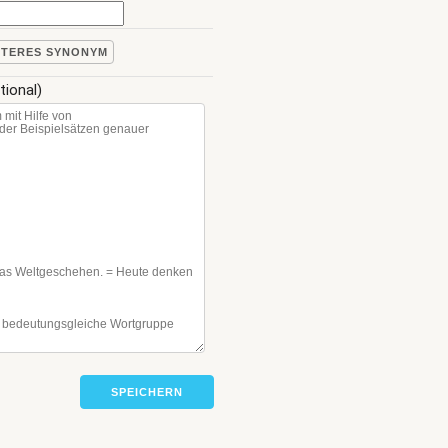
ITERES SYNONYM
tional)
SPEICHERN