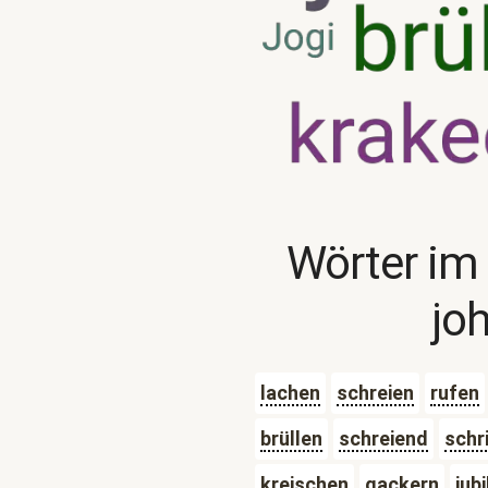
Wörter im
jo
lachen
schreien
rufen
brüllen
schreiend
schri
kreischen
gackern
jubi