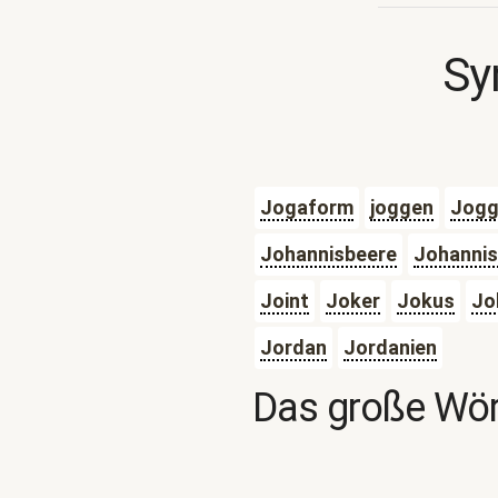
Sy
Jogaform
joggen
Jogg
Johannisbeere
Johannis
Joint
Joker
Jokus
Jo
Jordan
Jordanien
Das große Wör