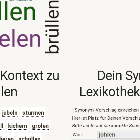
 Kontext zu
Dein S
hlen
Lexikothek
- Synonym-Vorschlag einreichen 
jubeln
stürmen
Hier ist Platz für Deinen Vorschl
ll
kichern
grölen
Bitte achte auf die korrekte Sch
Wort
lieren
schrillen