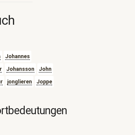
uch
a
Johannes
r
Johansson
John
r
jonglieren
Joppe
ortbedeutungen