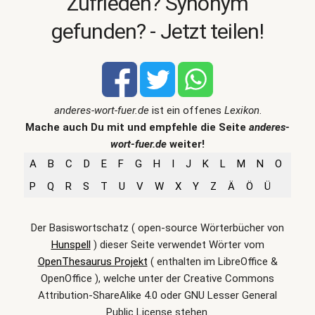
Zufrieden? Synonym
gefunden? - Jetzt teilen!
anderes-wort-fuer.de
ist ein offenes
Lexikon
.
Mache auch Du mit und empfehle die Seite
anderes-
wort-fuer.de
weiter!
A
B
C
D
E
F
G
H
I
J
K
L
M
N
O
P
Q
R
S
T
U
V
W
X
Y
Z
Ä
Ö
Ü
Der Basiswortschatz ( open-source Wörterbücher von
Hunspell
) dieser Seite verwendet Wörter vom
OpenThesaurus Projekt
( enthalten im LibreOffice &
OpenOffice ), welche unter der Creative Commons
Attribution-ShareAlike 4.0 oder GNU Lesser General
Public License stehen.