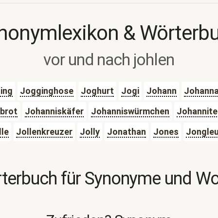
nonymlexikon & Wörterb
vor und nach johlen
ing
Jogginghose
Joghurt
Jogi
Johann
Johann
brot
Johanniskäfer
Johanniswürmchen
Johannite
lle
Jollenkreuzer
Jolly
Jonathan
Jones
Jongleu
terbuch für Synonyme und W