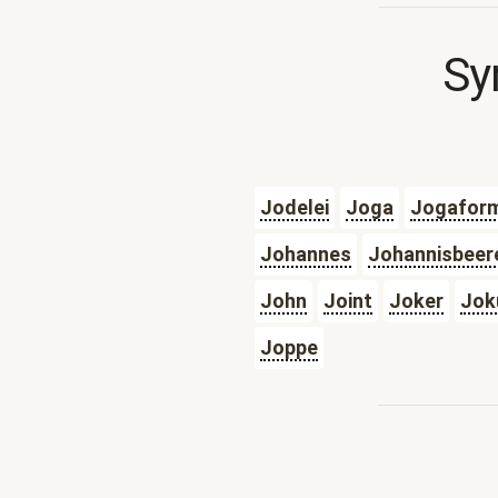
Sy
Jodelei
Joga
Jogafor
Johannes
Johannisbeer
John
Joint
Joker
Jok
Joppe