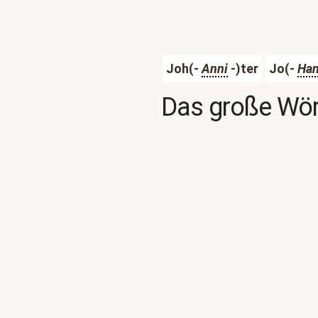
Joh(-
Anni
-)ter
Jo(-
Han
Das große Wör