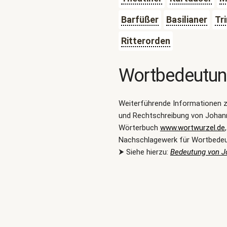
Barfüßer
Basilianer
Tri
Ritterorden
Wortbedeutu
Weiterführende Informationen 
und Rechtschreibung von Johann
Wörterbuch
www.wortwurzel.de
Nachschlagewerk für Wortbede
⮞ Siehe hierzu:
Bedeutung von J