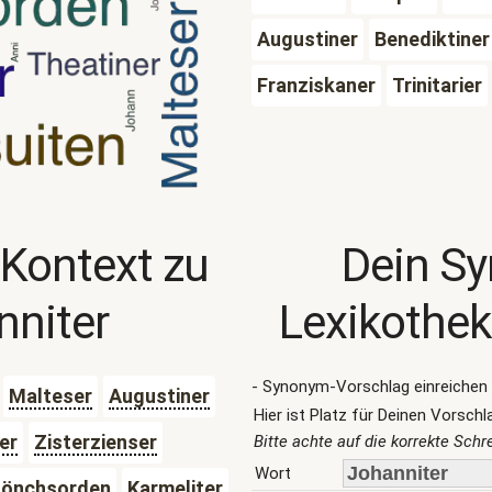
Augustiner
Benediktiner
Franziskaner
Trinitarier
 Kontext zu
Dein S
nniter
Lexikothek
- Synonym-Vorschlag einreichen 
Malteser
Augustiner
Hier ist Platz für Deinen Vorschl
er
Zisterzienser
Bitte achte auf die korrekte Sch
Wort
önchsorden
Karmeliter