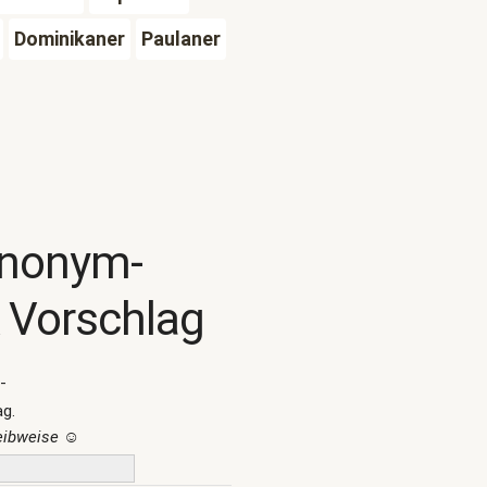
Dominikaner
Paulaner
ynonym-
 Vorschlag
-
ag.
reibweise
☺