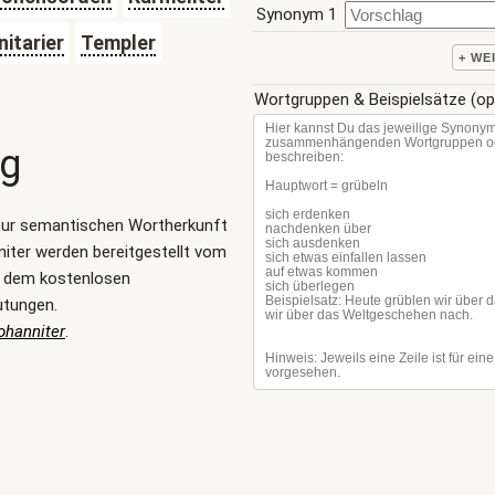
Synonym 1
nitarier
Templer
+ WE
Wortgruppen & Beispielsätze (op
ng
zur semantischen Wortherkunft
iter werden bereitgestellt vom
, dem kostenlosen
utungen.
ohanniter
.