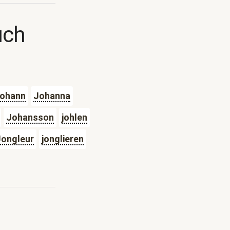
uch
ohann
Johanna
Johansson
johlen
Jongleur
jonglieren