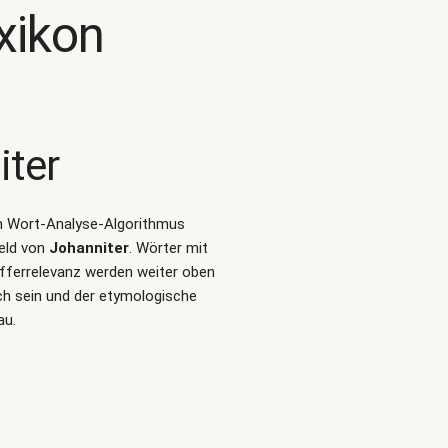
xikon
iter
len Wort-Analyse-Algorithmus
eld von
Johanniter
. Wörter mit
fferrelevanz werden weiter oben
ch sein und der etymologische
au.