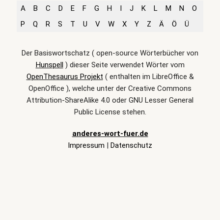
A
B
C
D
E
F
G
H
I
J
K
L
M
N
O
P
Q
R
S
T
U
V
W
X
Y
Z
Ä
Ö
Ü
Der Basiswortschatz ( open-source Wörterbücher von
Hunspell
) dieser Seite verwendet Wörter vom
OpenThesaurus Projekt
( enthalten im LibreOffice &
OpenOffice ), welche unter der Creative Commons
Attribution-ShareAlike 4.0 oder GNU Lesser General
Public License stehen.
anderes-wort-fuer.de
Impressum
|
Datenschutz