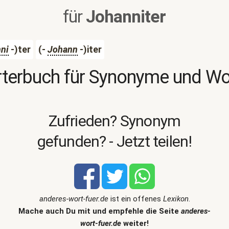
für
Johanniter
ni
-)ter
(-
Johann
-)iter
terbuch für Synonyme und W
Zufrieden? Synonym
gefunden? - Jetzt teilen!
anderes-wort-fuer.de
ist ein offenes
Lexikon
.
Mache auch Du mit und empfehle die Seite
anderes-
wort-fuer.de
weiter!