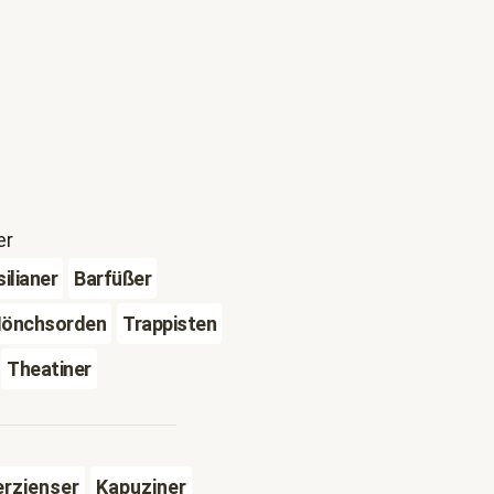
er
ilianer
Barfüßer
önchsorden
Trappisten
Theatiner
erzienser
Kapuziner