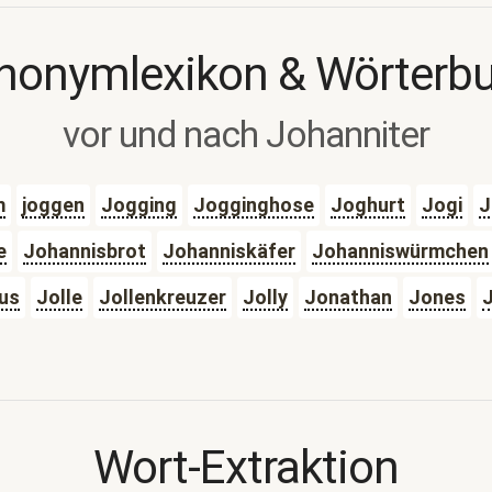
nonymlexikon & Wörterb
vor und nach Johanniter
m
joggen
Jogging
Jogginghose
Joghurt
Jogi
J
e
Johannisbrot
Johanniskäfer
Johanniswürmchen
us
Jolle
Jollenkreuzer
Jolly
Jonathan
Jones
Wort-Extraktion