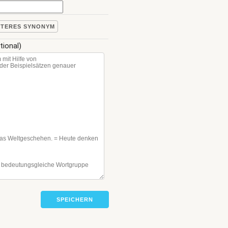
ITERES SYNONYM
tional)
SPEICHERN