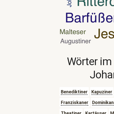
Wörter im
Joha
Benediktiner
Kapuziner
Franziskaner
Dominikan
Theatiner
Kartäuser
M