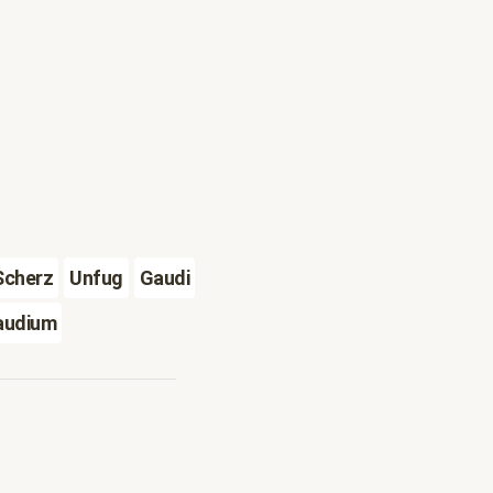
Scherz
Unfug
Gaudi
audium