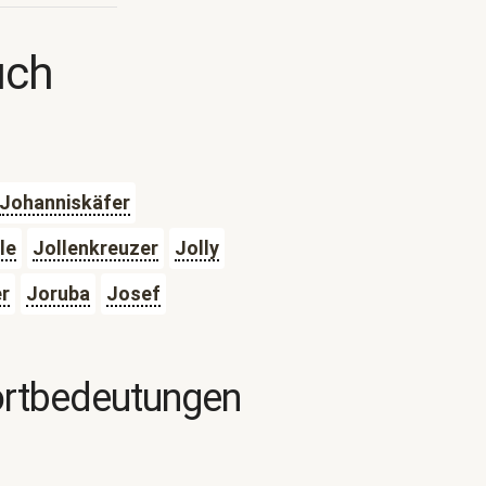
uch
Johanniskäfer
le
Jollenkreuzer
Jolly
r
Joruba
Josef
ortbedeutungen