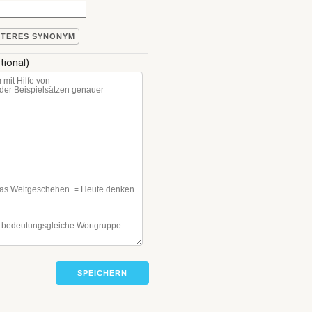
ITERES SYNONYM
tional)
SPEICHERN