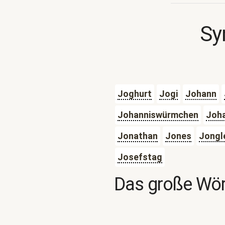
Sy
Joghurt
Jogi
Johann
Johanniswürmchen
Joha
Jonathan
Jones
Jongl
Josefstag
Das große Wör