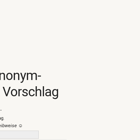
ynonym-
 Vorschlag
-
ag.
reibweise
☺