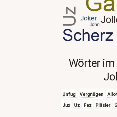
Wörter im
Jo
Unfug
Vergnügen
Allo
Jux
Uz
Fez
Pläsier