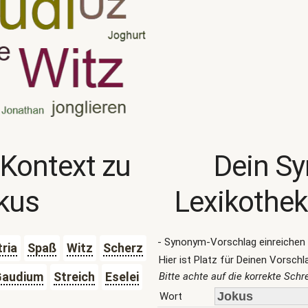
 Kontext zu
Dein S
kus
Lexikothek
- Synonym-Vorschlag einreichen 
tria
Spaß
Witz
Scherz
Hier ist Platz für Deinen Vorschl
Gaudium
Streich
Eselei
Bitte achte auf die korrekte Sch
Wort