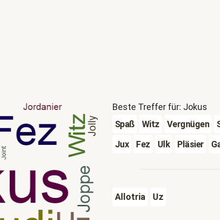
Beste Treffer für: Jokus
Spaß
Witz
Vergnügen
Jux
Fez
Ulk
Pläsier
G
Allotria
Uz