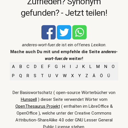
Zufrieden? Synonym
gefunden? - Jetzt teilen!
anderes-wort-fuer.de
ist ein offenes
Lexikon
.
Mache auch Du mit und empfehle die Seite
anderes-
wort-fuer.de
weiter!
A
B
C
D
E
F
G
H
I
J
K
L
M
N
O
P
Q
R
S
T
U
V
W
X
Y
Z
Ä
Ö
Ü
Der Basiswortschatz ( open-source Wörterbücher von
Hunspell
) dieser Seite verwendet Wörter vom
OpenThesaurus Projekt
( enthalten im LibreOffice &
OpenOffice ), welche unter der Creative Commons
Attribution-ShareAlike 4.0 oder GNU Lesser General
Public License stehen.