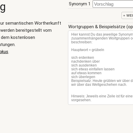
ng
Synonym 1
+ WE
zur semantischen Wortherkunft
Wortgruppen & Beispielsätze (op
werden bereitgestellt vom
, dem kostenlosen
utungen.
okus
.