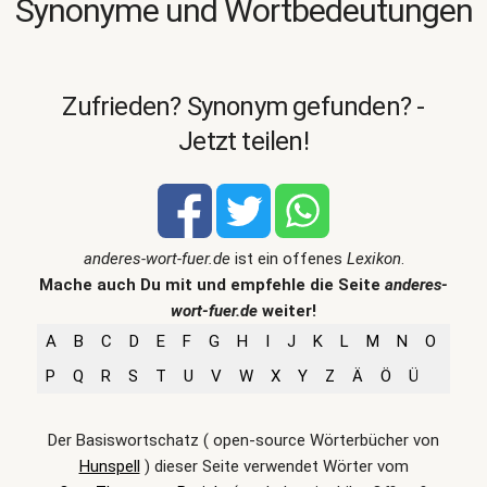
Synonyme und Wortbedeutungen
Zufrieden? Synonym gefunden? -
Jetzt teilen!
anderes-wort-fuer.de
ist ein offenes
Lexikon
.
Mache auch Du mit und empfehle die Seite
anderes-
wort-fuer.de
weiter!
A
B
C
D
E
F
G
H
I
J
K
L
M
N
O
P
Q
R
S
T
U
V
W
X
Y
Z
Ä
Ö
Ü
Der Basiswortschatz ( open-source Wörterbücher von
Hunspell
) dieser Seite verwendet Wörter vom