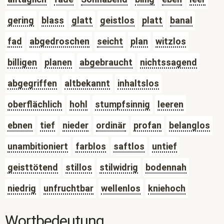
gering
blass
glatt
geistlos
platt
banal
fad
abgedroschen
seicht
plan
witzlos
billigen
planen
abgebraucht
nichtssagend
abgegriffen
altbekannt
inhaltslos
oberflächlich
hohl
stumpfsinnig
leeren
ebnen
tief
nieder
ordinär
profan
belanglos
unambitioniert
farblos
saftlos
untief
geisttötend
stillos
stilwidrig
bodennah
niedrig
unfruchtbar
wellenlos
kniehoch
Wortbedeutung