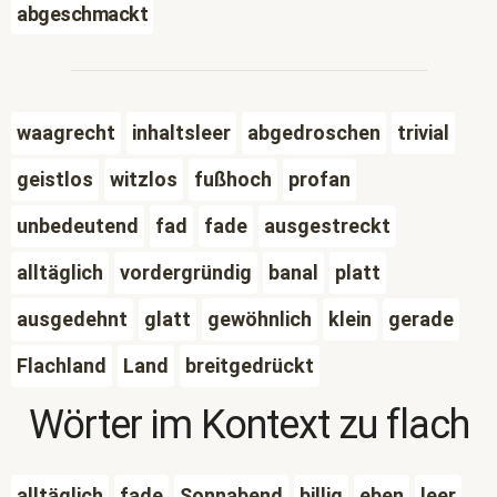
abgeschmackt
waagrecht
inhaltsleer
abgedroschen
trivial
geistlos
witzlos
fußhoch
profan
unbedeutend
fad
fade
ausgestreckt
alltäglich
vordergründig
banal
platt
ausgedehnt
glatt
gewöhnlich
klein
gerade
Flachland
Land
breitgedrückt
Wörter im Kontext zu
flach
alltäglich
fade
Sonnabend
billig
eben
leer