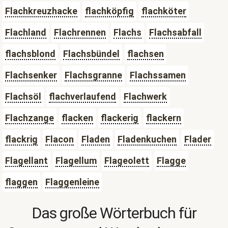
Flachkreuzhacke
flachköpfig
flachköter
Flachland
Flachrennen
Flachs
Flachsabfall
flachsblond
Flachsbündel
flachsen
Flachsenker
Flachsgranne
Flachssamen
Flachsöl
flachverlaufend
Flachwerk
Flachzange
flacken
flackerig
flackern
flackrig
Flacon
Fladen
Fladenkuchen
Flader
Flagellant
Flagellum
Flageolett
Flagge
flaggen
Flaggenleine
Das große Wörterbuch für