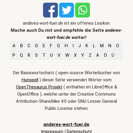
anderes-wort-fuer.de
ist ein offenes
Lexikon
.
Mache auch Du mit und empfehle die Seite
anderes-
wort-fuer.de
weiter!
A
B
C
D
E
F
G
H
I
J
K
L
M
N
O
P
Q
R
S
T
U
V
W
X
Y
Z
Ä
Ö
Ü
Der Basiswortschatz ( open-source Wörterbücher von
Hunspell
) dieser Seite verwendet Wörter vom
OpenThesaurus Projekt
( enthalten im LibreOffice &
OpenOffice ), welche unter der Creative Commons
Attribution-ShareAlike 4.0 oder GNU Lesser General
Public License stehen.
anderes-wort-fuer.de
Impressum
|
Datenschutz