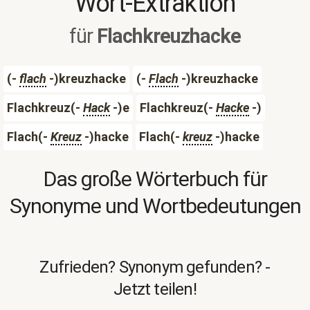
Wort-Extraktion
für
Flachkreuzhacke
(-
flach
-)kreuzhacke
(-
Flach
-)kreuzhacke
Flachkreuz(-
Hack
-)e
Flachkreuz(-
Hacke
-)
Flach(-
Kreuz
-)hacke
Flach(-
kreuz
-)hacke
Das große Wörterbuch für
Synonyme und Wortbedeutungen
Zufrieden? Synonym gefunden? -
Jetzt teilen!