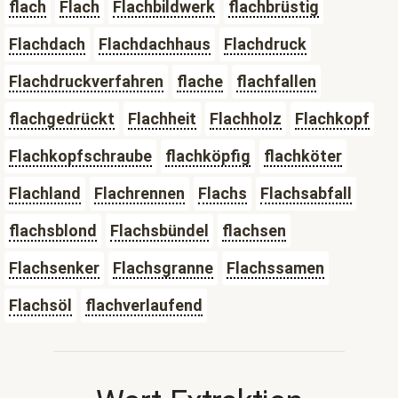
flach
Flach
Flachbildwerk
flachbrüstig
Flachdach
Flachdachhaus
Flachdruck
Flachdruckverfahren
flache
flachfallen
flachgedrückt
Flachheit
Flachholz
Flachkopf
Flachkopfschraube
flachköpfig
flachköter
Flachland
Flachrennen
Flachs
Flachsabfall
flachsblond
Flachsbündel
flachsen
Flachsenker
Flachsgranne
Flachssamen
Flachsöl
flachverlaufend