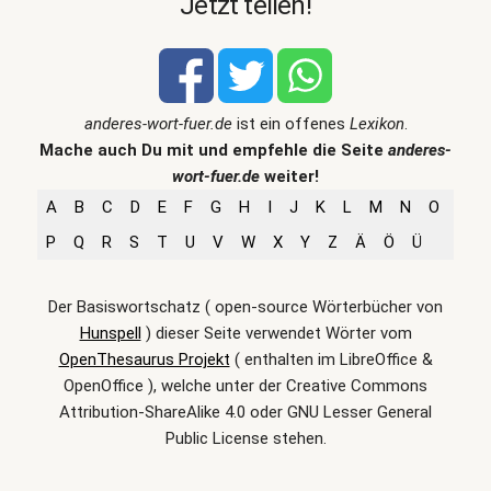
Jetzt teilen!
anderes-wort-fuer.de
ist ein offenes
Lexikon
.
Mache auch Du mit und empfehle die Seite
anderes-
wort-fuer.de
weiter!
A
B
C
D
E
F
G
H
I
J
K
L
M
N
O
P
Q
R
S
T
U
V
W
X
Y
Z
Ä
Ö
Ü
Der Basiswortschatz ( open-source Wörterbücher von
Hunspell
) dieser Seite verwendet Wörter vom
OpenThesaurus Projekt
( enthalten im LibreOffice &
OpenOffice ), welche unter der Creative Commons
Attribution-ShareAlike 4.0 oder GNU Lesser General
Public License stehen.