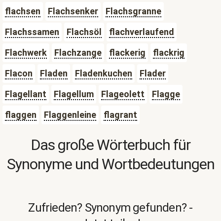
flachsen
Flachsenker
Flachsgranne
Flachssamen
Flachsöl
flachverlaufend
Flachwerk
Flachzange
flackerig
flackrig
Flacon
Fladen
Fladenkuchen
Flader
Flagellant
Flagellum
Flageolett
Flagge
flaggen
Flaggenleine
flagrant
Das große Wörterbuch für
Synonyme und Wortbedeutungen
Zufrieden? Synonym gefunden? -