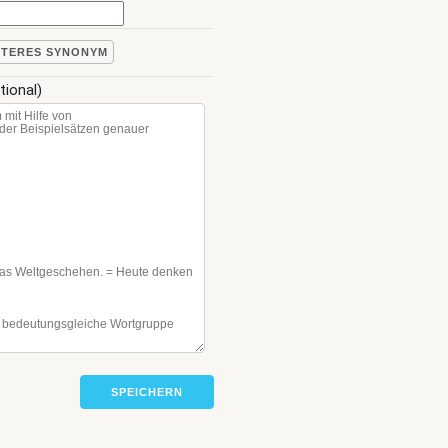
ITERES SYNONYM
tional)
SPEICHERN