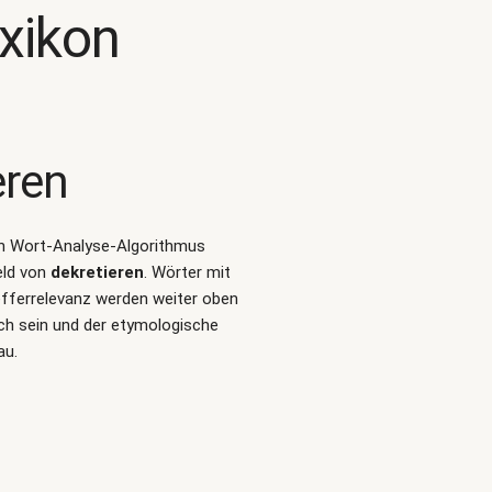
xikon
eren
alen Wort-Analyse-Algorithmus
eld von
dekretieren
. Wörter mit
efferrelevanz werden weiter oben
ich sein und der etymologische
au.