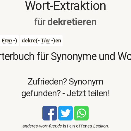
Wort-Extraktion
für
dekretieren
-
Eren
-)
dekre(-
Tier
-)en
terbuch für Synonyme und W
Zufrieden? Synonym
gefunden? - Jetzt teilen!
anderes-wort-fuer.de
ist ein offenes
Lexikon
.