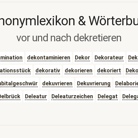
nonymlexikon & Wörterb
vor und nach dekretieren
mination
dekontaminieren
Dekor
Dekorateur
Dek
ationsstück
dekorativ
dekorieren
dekoriert
Deko
ubitalgeschwür
dekuvrieren
Dekuvrierung
Delabori
Delbrück
Deleatur
Deleaturzeichen
Delegat
Deleg