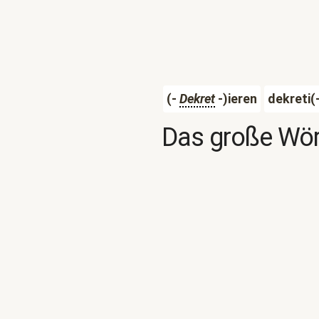
(-
Dekret
-)ieren
dekreti(
Das große Wör