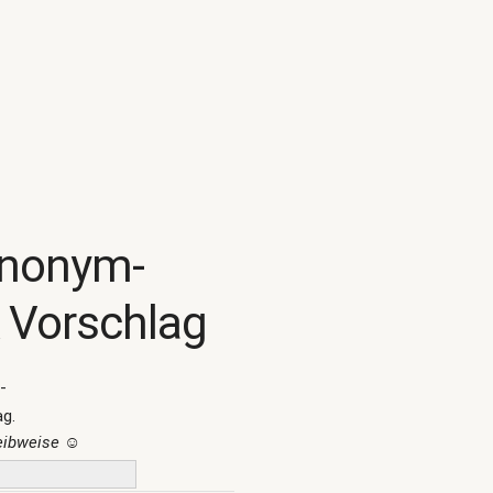
ynonym-
 Vorschlag
-
ag.
reibweise
☺