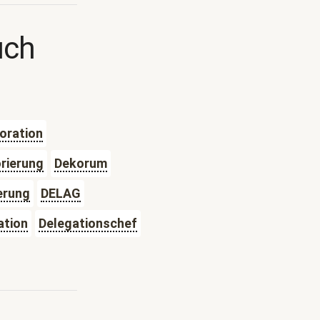
uch
oration
rierung
Dekorum
erung
DELAG
ation
Delegationschef