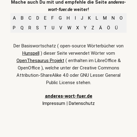
Mache auch Du mit und empfehle die Seite
anderes-
wort-fuer.de
weiter!
A
B
C
D
E
F
G
H
I
J
K
L
M
N
O
P
Q
R
S
T
U
V
W
X
Y
Z
Ä
Ö
Ü
Der Basiswortschatz ( open-source Wörterbücher von
Hunspell
) dieser Seite verwendet Wörter vom
OpenThesaurus Projekt
( enthalten im LibreOffice &
OpenOffice ), welche unter der Creative Commons
Attribution-ShareAlike 4.0 oder GNU Lesser General
Public License stehen.
anderes-wort-fuer.de
Impressum
|
Datenschutz