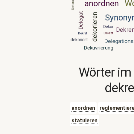
Wörter im
dekre
anordnen
reglementier
statuieren