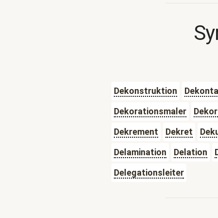
Sy
Dekonstruktion
Dekonta
Dekorationsmaler
Dekor
Dekrement
Dekret
Dek
Delamination
Delation
Delegationsleiter