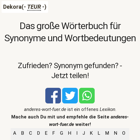
Dekora(-
TEUR
-)
Das große Wörterbuch für
Synonyme und Wortbedeutungen
Zufrieden? Synonym gefunden? -
Jetzt teilen!
anderes-wort-fuer.de
ist ein offenes
Lexikon
.
Mache auch Du mit und empfehle die Seite
anderes-
wort-fuer.de
weiter!
A
B
C
D
E
F
G
H
I
J
K
L
M
N
O