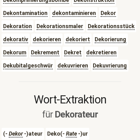
Dekontamination
dekontaminieren
Dekor
Dekoration
Dekorationsmaler
Dekorationsstück
dekorativ
dekorieren
dekoriert
Dekorierung
Dekorum
Dekrement
Dekret
dekretieren
Dekubitalgeschwür
dekuvrieren
Dekuvrierung
Wort-Extraktion
für
Dekorateur
(-
Dekor
-)ateur
Deko(-
Rate
-)ur